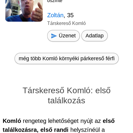
őszinte
Zoltán
, 35
Társkereső Komló
Üzenet
Adatlap
még több Komló környéki párkereső férfi
Társkereső Komló: első
találkozás
Komló
rengeteg lehetőséget nyújt az
első
találkozásra, első randi
helyszínéül a