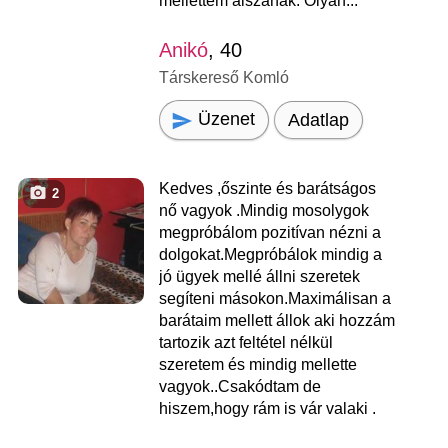
mellettem alszanak. Olyan...
Anikó
, 40
Társkereső Komló
Üzenet
Adatlap
Kedves ,őszinte és barátságos
2
nő vagyok .Mindig mosolygok
megpróbálom pozitívan nézni a
dolgokat.Megpróbálok mindig a
jó ügyek mellé állni szeretek
segíteni másokon.Maximálisan a
barátaim mellett állok aki hozzám
tartozik azt feltétel nélkül
szeretem és mindig mellette
vagyok..Csakódtam de
hiszem,hogy rám is vár valaki .