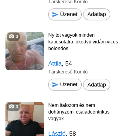
Társkereső Komló
Üzenet
Adatlap
Nyitot vagyok minden
3
kapcsolatra jokedvü vidám vices
bolondos
Attila
, 54
Társkereső Komló
Üzenet
Adatlap
Nem italozom és nem
3
dohányzom. csaladcentrikus
vagyok
László
, 58