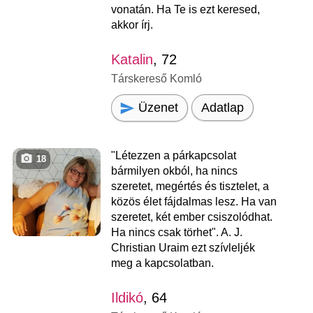
vonatán. Ha Te is ezt keresed,
akkor írj.
Katalin
, 72
Társkereső Komló
Üzenet
Adatlap
"Létezzen a párkapcsolat
18
bármilyen okból, ha nincs
szeretet, megértés és tisztelet, a
közös élet fájdalmas lesz. Ha van
szeretet, két ember csiszolódhat.
Ha nincs csak törhet". A. J.
Christian Uraim ezt szívleljék
meg a kapcsolatban.
Ildikó
, 64