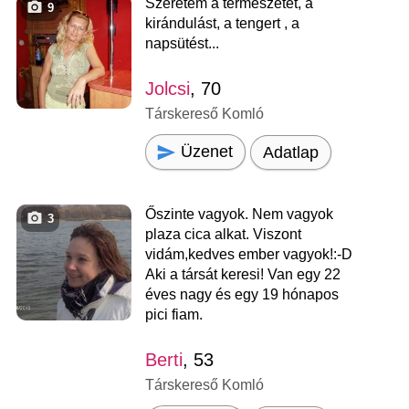
Szeretem a természetet, a
9
kirándulást, a tengert , a
napsütést...
Jolcsi
, 70
Társkereső Komló
Üzenet
Adatlap
Őszinte vagyok. Nem vagyok
3
plaza cica alkat. Viszont
vidám,kedves ember vagyok!:-D
Aki a társát keresi! Van egy 22
éves nagy és egy 19 hónapos
pici fiam.
Berti
, 53
Társkereső Komló