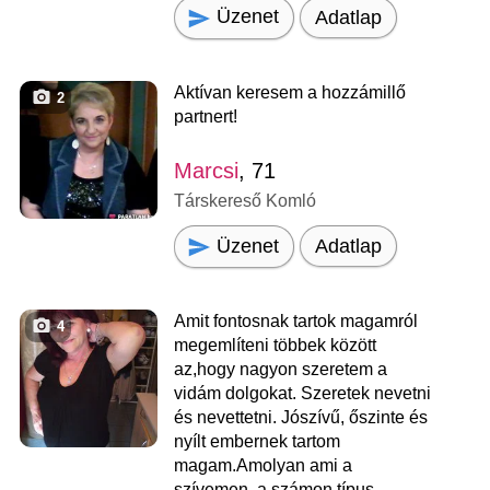
Üzenet
Adatlap
Aktívan keresem a hozzámillő
2
partnert!
Marcsi
, 71
Társkereső Komló
Üzenet
Adatlap
Amit fontosnak tartok magamról
4
megemlíteni többek között
az,hogy nagyon szeretem a
vidám dolgokat. Szeretek nevetni
és nevettetni. Jószívű, őszinte és
nyílt embernek tartom
magam.Amolyan ami a
szívemen, a számon típus