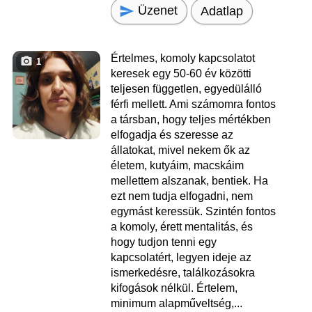
Üzenet
Adatlap
Értelmes, komoly kapcsolatot
1
keresek egy 50-60 év közötti
teljesen független, egyedülálló
férfi mellett. Ami számomra fontos
a társban, hogy teljes mértékben
elfogadja és szeresse az
állatokat, mivel nekem ők az
életem, kutyáim, macskáim
mellettem alszanak, bentiek. Ha
ezt nem tudja elfogadni, nem
egymást keressük. Szintén fontos
a komoly, érett mentalitás, és
hogy tudjon tenni egy
kapcsolatért, legyen ideje az
ismerkedésre, találkozásokra
kifogások nélkül. Értelem,
minimum alapműveltség,...