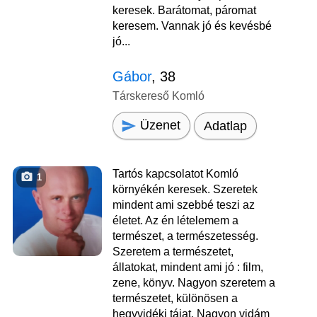
keresek. Barátomat, páromat
keresem. Vannak jó és kevésbé
jó...
Gábor
, 38
Társkereső Komló
Üzenet
Adatlap
Tartós kapcsolatot Komló
1
környékén keresek. Szeretek
mindent ami szebbé teszi az
életet. Az én lételemem a
természet, a természetesség.
Szeretem a természetet,
állatokat, mindent ami jó : film,
zene, könyv. Nagyon szeretem a
természetet, különösen a
hegyvidéki tájat. Nagyon vidám