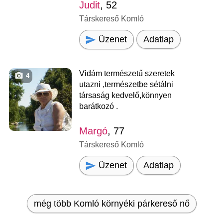
Judit
, 52
Társkereső Komló
Üzenet
Adatlap
Vidám természetű szeretek
4
utazni ,természetbe sétálni
társaság kedvelő,könnyen
barátkozó .
Margó
, 77
Társkereső Komló
Üzenet
Adatlap
még több Komló környéki párkereső nő