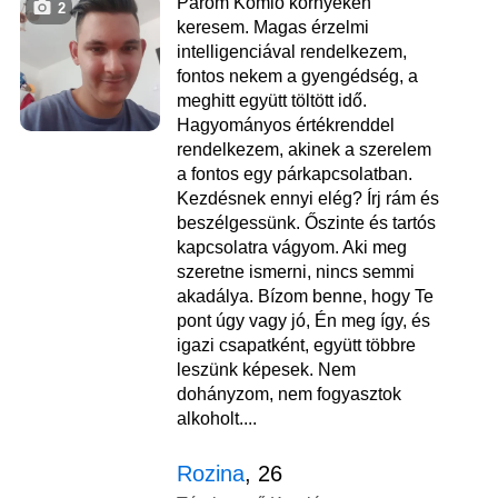
Párom Komló környékén
2
keresem. Magas érzelmi
intelligenciával rendelkezem,
fontos nekem a gyengédség, a
meghitt együtt töltött idő.
Hagyományos értékrenddel
rendelkezem, akinek a szerelem
a fontos egy párkapcsolatban.
Kezdésnek ennyi elég? Írj rám és
beszélgessünk. Őszinte és tartós
kapcsolatra vágyom. Aki meg
szeretne ismerni, nincs semmi
akadálya. Bízom benne, hogy Te
pont úgy vagy jó, Én meg így, és
igazi csapatként, együtt többre
leszünk képesek. Nem
dohányzom, nem fogyasztok
alkoholt....
Rozina
, 26