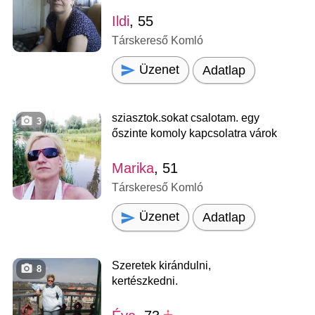
Ildi
, 55
Társkereső Komló
Üzenet
Adatlap
sziasztok.sokat csalotam. egy
3
őszinte komoly kapcsolatra várok
Marika
, 51
Társkereső Komló
Üzenet
Adatlap
Szeretek kirándulni,
8
kertészkedni.