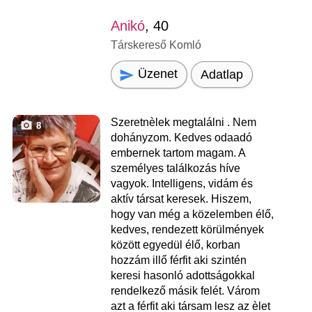
Anikó
, 40
Társkereső Komló
Üzenet
Adatlap
Szeretnèlek megtalálni . Nem
8
dohányzom. Kedves odaadó
embernek tartom magam. A
személyes találkozás híve
vagyok. Intelligens, vidám és
aktív társat keresek. Hiszem,
hogy van még a közelemben élő,
kedves, rendezett körülmények
között egyedül élő, korban
hozzám illő férfit aki szintén
keresi hasonló adottságokkal
rendelkező másik felét. Várom
azt a férfit aki társam lesz az èlet