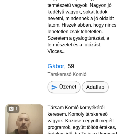
természetű vagyok. Nagyon jó
kedélyű vagyok, sokat tudok
nevetni, mindennek a jó oldalát
látom. Hiszek abban, hogy nincs
lehetetlen csak tehetetlen.
Szeretem a gyalogtúrázást, a
természetet és a fotózást.
Vicces...
Gábor
, 59
Társkereső Komló
Üzenet
Adatlap
Társam Komló környékéről
1
keresem. Komoly társkereső
vagyok. Közösen együtt megélt
programok, együtt töltött értékes,
érdekes idő, ha Te is ezt keresed,