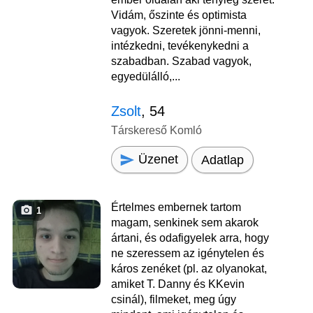
Vidám, őszinte és optimista
vagyok. Szeretek jönni-menni,
intézkedni, tevékenykedni a
szabadban. Szabad vagyok,
egyedülálló,...
Zsolt
, 54
Társkereső Komló
Üzenet
Adatlap
Értelmes embernek tartom
1
magam, senkinek sem akarok
ártani, és odafigyelek arra, hogy
ne szeressem az igénytelen és
káros zenéket (pl. az olyanokat,
amiket T. Danny és KKevin
csinál), filmeket, meg úgy