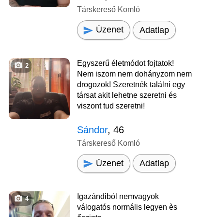
Társkereső Komló
Üzenet
Adatlap
Egyszerű életmódot fojtatok!
2
Nem iszom nem dohányzom nem
drogozok! Szeretnék találni egy
társat akit lehetne szeretni és
viszont tud szeretni!
Sándor
, 46
Társkereső Komló
Üzenet
Adatlap
Igazándiból nemvagyok
4
válogatós normális legyen ès