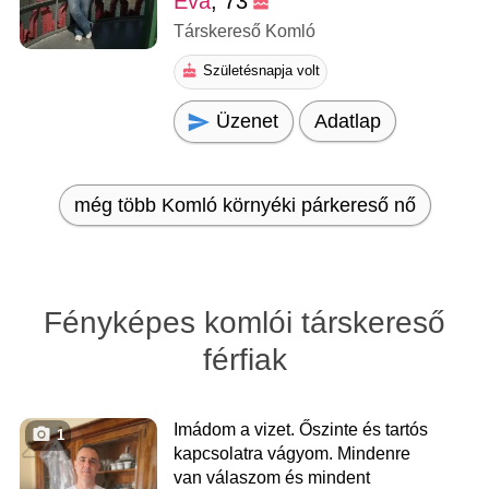
Éva
, 73
Társkereső Komló
Születésnapja volt
Üzenet
Adatlap
még több Komló környéki párkereső nő
Fényképes komlói társkereső
férfiak
Imádom a vizet. Őszinte és tartós
1
kapcsolatra vágyom. Mindenre
van válaszom és mindent