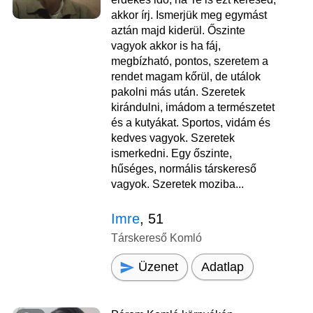
akkor írj. Ismerjük meg egymást
aztán majd kiderül. Őszinte
vagyok akkor is ha fáj,
megbízható, pontos, szeretem a
rendet magam kőrül, de utálok
pakolni más után. Szeretek
kirándulni, imádom a természetet
és a kutyákat. Sportos, vidám és
kedves vagyok. Szeretek
ismerkedni. Egy őszinte,
hűséges, normális társkereső
vagyok. Szeretek moziba...
Imre
, 51
Társkereső Komló
Üzenet
Adatlap