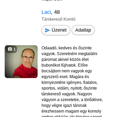
Laci
, 48
Társkereső Komló
Üzenet
Adatlap
Odaadó, kedves és őszinte
1
vagyok. Szeretném megtalálni
páromat akivel közös élet
buborékot fújhatok. Előre
bocsájtom nem vagyok egy
egyszerű eset. Magára és
környezetére igényes, fiatalos,
sportos, vidám, nyitott, őszinte
társkereső vagyok. Nagyon
vágyom a szeretetre, a törődésre,
hogy végre igazi társnak
érezhessem magam egy komoly
ember oldalán aki tényleg szeret.