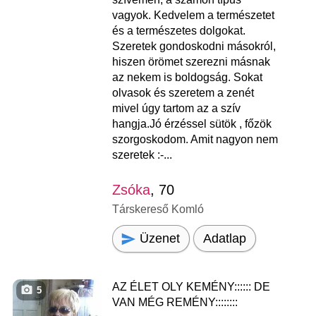
vagyok. Kedvelem a természetet
és a természetes dolgokat.
Szeretek gondoskodni másokról,
hiszen örömet szerezni másnak
az nekem is boldogság. Sokat
olvasok és szeretem a zenét
mivel úgy tartom az a szív
hangja.Jó érzéssel sütök , főzök
szorgoskodom. Amit nagyon nem
szeretek :-...
Zsóka
, 70
Társkereső Komló
Üzenet
Adatlap
AZ ÉLET OLY KEMÉNY:::::: DE
5
VAN MÉG REMÉNY::::::::