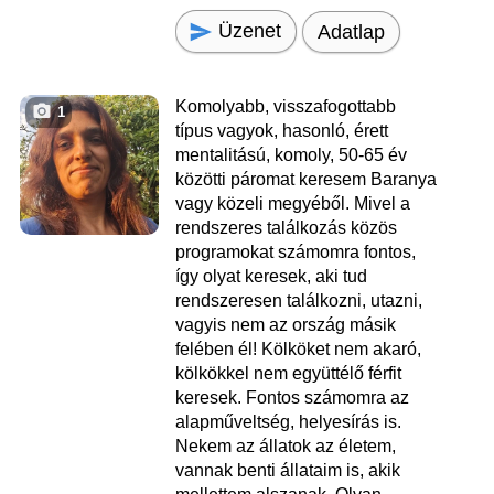
Üzenet
Adatlap
Komolyabb, visszafogottabb
1
típus vagyok, hasonló, érett
mentalitású, komoly, 50-65 év
közötti páromat keresem Baranya
vagy közeli megyéből. Mivel a
rendszeres találkozás közös
programokat számomra fontos,
így olyat keresek, aki tud
rendszeresen találkozni, utazni,
vagyis nem az ország másik
felében él! Kölköket nem akaró,
kölkökkel nem együttélő férfit
keresek. Fontos számomra az
alapműveltség, helyesírás is.
Nekem az állatok az életem,
vannak benti állataim is, akik