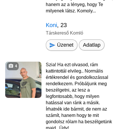
hanem az a lényeg, hogy Te
milyenek látsz. Komoly...
Koni
, 23
Társkereső Komló
Üzenet
Adatlap
Szia! Ha ezt olvasod, rám
4
kattintottál elvileg.. Normális
értékrendel és gondolkozással
rendelkezem. Próbáljunk meg
beszélgetni, az lesz a
legfontosabb, hogy milyen
hatással van ránk a másik.
Írhatnék ide bármit, de nem az
számít, hanem hogy te mit
gondolsz rólam ha beszélgetünk
majd.. Üdv!