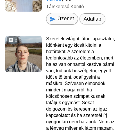
Társkereső Komló
Üzenet
Adatlap
Szeretek világot látni, tapasztalni,
2
időnként egy kicsit kitolni a
határokat. A szerelem a
legfontosabb az életemben, mert
ha az van onnantól kezdve bármi
van, tudjunk beszélgetni, együtt
időt eltölteni, odafigyelni a
másikra. Szívesen elmondok
mindent magamról, ha
kölcsönösen szimpatikusnak
találjuk egymást. Sokat
dolgozom és keresem az igazi
kapcsolatot és ha szeretnél írj
nyugodtan nem harapok. Nem az
a lényeg milyenek látom magam,