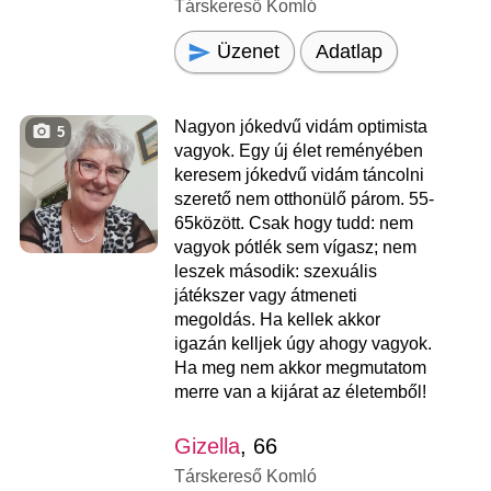
Társkereső Komló
Üzenet
Adatlap
Nagyon jókedvű vidám optimista
5
vagyok. Egy új élet reményében
keresem jókedvű vidám táncolni
szerető nem otthonülő párom. 55-
65között. Csak hogy tudd: nem
vagyok pótlék sem vígasz; nem
leszek második: szexuális
játékszer vagy átmeneti
megoldás. Ha kellek akkor
igazán kelljek úgy ahogy vagyok.
Ha meg nem akkor megmutatom
merre van a kijárat az életemből!
Gizella
, 66
Társkereső Komló