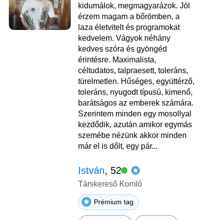
kidumálok, megmagyarázok. Jól
érzem magam a bőrömben, a
laza életvitelt és programokat
kedvelem. Vágyok néhány
kedves szóra és gyöngéd
érintésre. Maximalista,
céltudatos, talpraesett, toleráns,
türelmetlen. Hűséges, együttérző,
toleráns, nyugodt típusú, kimenő,
barátságos az emberek számára.
Szerintem minden egy mosollyal
kezdődik, azután amikor egymás
szemébe nézünk akkor minden
már el is dőlt, egy pár...
István
, 52
Társkereső Komló
Prémium tag