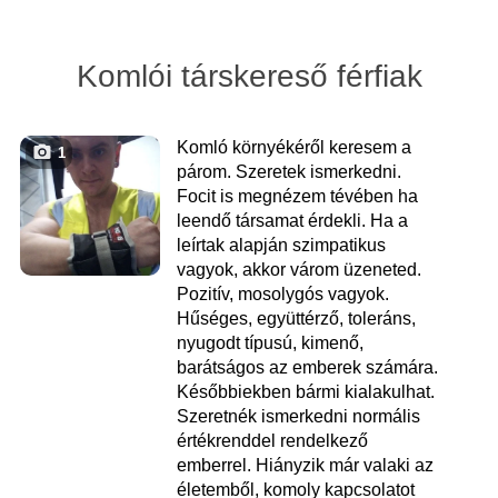
Komlói társkereső férfiak
Komló környékéről keresem a
1
párom. Szeretek ismerkedni.
Focit is megnézem tévében ha
leendő társamat érdekli. Ha a
leírtak alapján szimpatikus
vagyok, akkor várom üzeneted.
Pozitív, mosolygós vagyok.
Hűséges, együttérző, toleráns,
nyugodt típusú, kimenő,
barátságos az emberek számára.
Későbbiekben bármi kialakulhat.
Szeretnék ismerkedni normális
értékrenddel rendelkező
emberrel. Hiányzik már valaki az
életemből, komoly kapcsolatot