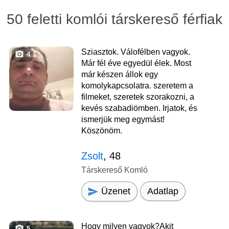
50 feletti komlói társkereső férfiak
Sziasztok. Válofélben vagyok.
4
Már fél éve egyedül élek. Most
már készen állok egy
komolykapcsolatra. szeretem a
filmeket, szeretek szorakozni, a
kevés szabadiömben. Irjatok, és
ismerjük meg egymást!
Köszönöm.
Zsolt
, 48
Társkereső Komló
Üzenet
Adatlap
Hogy milyen vagyok?Akit
5