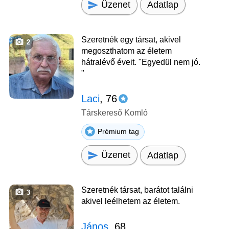
Üzenet
Adatlap
Szeretnék egy társat, akivel
2
megoszthatom az életem
hátralévő éveit. "Egyedül nem jó.
"
Laci
, 76
Társkereső Komló
Prémium tag
Üzenet
Adatlap
Szeretnék társat, barátot találni
3
akivel leélhetem az életem.
János
, 68