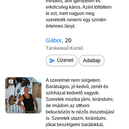
mindent, ami igénytelen és
erkölcsileg káros. Azért töltöttem
le ezt, mert nagyon meg
szeretnék ismerni egy szintén
értelmes lányt.
Gábor
, 20
Társkereső Komló
Üzenet
Adatlap
A szerelmet nem sürgetem.
1
Barátságos, jó kedvű, zenét és
színházat kedvelő vagyok.
Szeretek moziba járni, kirándulni,
de imádom az otthoni
bekuckózós tv nézős összebújást
is. Szeretek utazni, kirándulni,
jókat beszélgetni barátokkal,