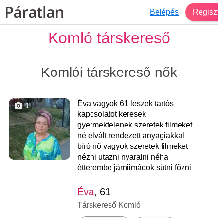
Belépés
Regiszt
Komló társkereső
Komlói társkereső nők
Éva vagyok 61 leszek tartós
1
kapcsolatot keresek
gyermektelenek szeretek filmeket
né elvált rendezett anyagiakkal
bíró nő vagyok szeretek filmeket
nézni utazni nyaralni néha
étterembe járniimádok sütni főzni
Éva
, 61
Társkereső Komló