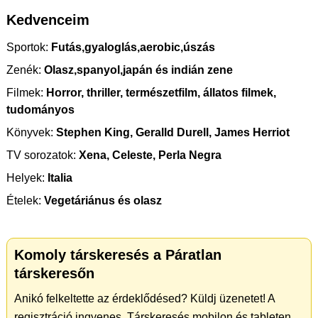
Kedvenceim
Sportok:
Futás,gyaloglás,aerobic,úszás
Zenék:
Olasz,spanyol,japán és indián zene
Filmek:
Horror, thriller, természetfilm, állatos filmek,
tudományos
Könyvek:
Stephen King, Geralld Durell, James Herriot
TV sorozatok:
Xena, Celeste, Perla Negra
Helyek:
Italia
Ételek:
Vegetáriánus és olasz
Komoly társkeresés a Páratlan
társkeresőn
Anikó felkeltette az érdeklődésed? Küldj üzenetet! A
regisztráció ingyenes. Társkeresés mobilon és tableten