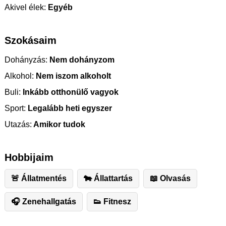
Akivel élek:
Egyéb
Szokásaim
Dohányzás:
Nem dohányzom
Alkohol:
Nem iszom alkoholt
Buli:
Inkább otthonülő vagyok
Sport:
Legalább heti egyszer
Utazás:
Amikor tudok
Hobbijaim
🚨 Állatmentés
🐄 Állattartás
📖 Olvasás
🎧 Zenehallgatás
👟 Fitnesz