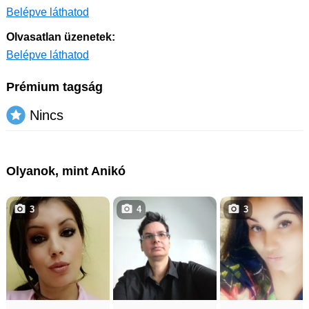
Belépve láthatod
Olvasatlan üzenetek:
Belépve láthatod
Prémium tagság
Nincs
Olyanok, mint Anikó
3
4
3