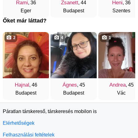
Rami
Zsanett
Heni
, 36
, 44
, 36
Eger
Budapest
Szentes
Őket már láttad?
2
4
1
Hajnal
Ágnes
Andrea
, 46
, 45
, 45
Budapest
Budapest
Vác
Páratlan társkereső, társkeresés mobilon is
Elérhetőségek
Felhasználási feltételek