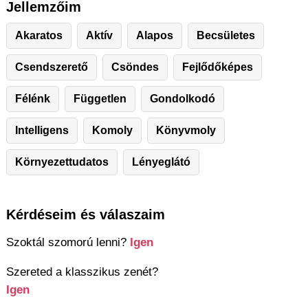
Jellemzőim
Akaratos
Aktív
Alapos
Becsületes
Csendszerető
Csöndes
Fejlődőképes
Félénk
Független
Gondolkodó
Intelligens
Komoly
Könyvmoly
Környezettudatos
Lényeglátó
Kérdéseim és válaszaim
Szoktál szomorú lenni?
Igen
Szereted a klasszikus zenét?
Igen