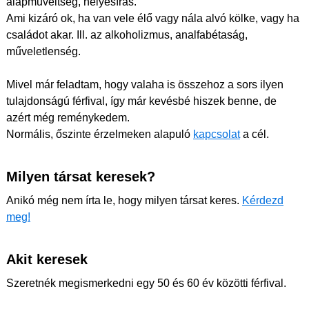
alapműveltség, helyesírás.
Ami kizáró ok, ha van vele élő vagy nála alvó kölke, vagy ha
családot akar. Ill. az alkoholizmus, analfabétaság,
műveletlenség.
Mivel már feladtam, hogy valaha is összehoz a sors ilyen
tulajdonságú férfival, így már kevésbé hiszek benne, de
azért még reménykedem.
Normális, őszinte érzelmeken alapuló
kapcsolat
a cél.
Milyen társat keresek?
Anikó még nem írta le, hogy milyen társat keres.
Kérdezd
meg!
Akit keresek
Szeretnék megismerkedni egy 50 és 60 év közötti férfival.