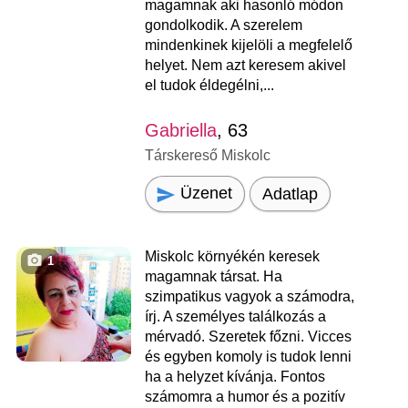
magamnak aki hasonló módon
gondolkodik. A szerelem
mindenkinek kijelöli a megfelelő
helyet. Nem azt keresem akivel
el tudok éldegélni,...
Gabriella
, 63
Társkereső Miskolc
Üzenet
Adatlap
Miskolc környékén keresek
1
magamnak társat. Ha
szimpatikus vagyok a számodra,
írj. A személyes találkozás a
mérvadó. Szeretek főzni. Vicces
és egyben komoly is tudok lenni
ha a helyzet kívánja. Fontos
számomra a humor és a pozitív