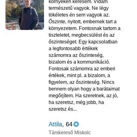
környékén keresem. Vidám
természetű vagyok. Ne légy
tökéletes én sem vagyok az.
Őszinte, nyitott, embernek tart a
környezetem. Fontosnak tartom a
tiszteletet, megbecsülést és az
őszinteséget. Egy kapcsolatban
a legfontosabb értékek
számomra az őszinteség,
bizalom és a kommunikáció.
Fontosak számomra az emberi
értékek, mint pl. a bizalom, a
figyelem, az őszinteség. Nincs
bennem olyan hogy a barátaimat
megőrjítem. Ha szeretnek, az jó,
ha szeretsz, még jobb, ha
szeretsz és...
Attila
, 64
Társkereső Miskolc