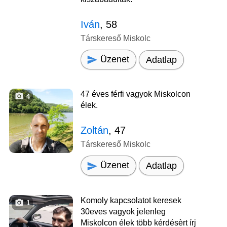
Iván
, 58
Társkereső Miskolc
Üzenet
Adatlap
47 éves férfi vagyok Miskolcon
4
élek.
Zoltán
, 47
Társkereső Miskolc
Üzenet
Adatlap
Komoly kapcsolatot keresek
1
30eves vagyok jelenleg
Miskolcon élek több kérdésèrt írj