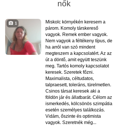
nők
Miskolc környékén keresem a
1
párom. Komoly társkereső
vagyok. Remek ember vagyok.
Nem vagyok a féltékeny típus, de
ha arról van szó mindent
megteszem a kapcsolatért. Az az
út a döntő, amit együtt teszünk
meg. Tartós komoly kapcsolatot
keresek. Szeretek főzni.
Maximalista, céltudatos,
talpraesett, toleráns, türelmetlen.
Csinos társat keresek aki a
földön jár és állatbarát. Célom az
ismerkedés, kölcsönös szimpátia
esetén személyes találkozás.
Vidám, őszinte és optimista
vagyok. Szeretnék még...