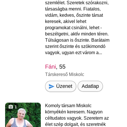
szemlélet. Szeretek szórakozni,
társaságba menni. Fiatalos,
vidám, kedves, őszinte társat
keresek, akivel lehet
programokat csinálni, lehet -
beszélgetni, aktív minden téren.
Túlságosan is őszinte. Barátaim
szerint őszinte és szókimondó
vagyok, ugyan ezt várom a...
Fáni
, 55
Társkereső Miskolc
Üzenet
Adatlap
Komoly társam Miskolc
1
környékén keresem. Nagyon
céltudatos vagyok. Szeretem az
élet szép dolgait, és szeretnék