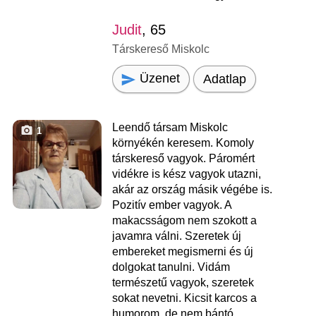
Judit
, 65
Társkereső Miskolc
Üzenet
Adatlap
Leendő társam Miskolc
1
környékén keresem. Komoly
társkereső vagyok. Páromért
vidékre is kész vagyok utazni,
akár az ország másik végébe is.
Pozitív ember vagyok. A
makacsságom nem szokott a
javamra válni. Szeretek új
embereket megismerni és új
dolgokat tanulni. Vidám
természetű vagyok, szeretek
sokat nevetni. Kicsit karcos a
humorom, de nem bántó.