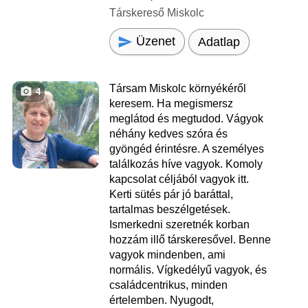
Társkereső Miskolc
Üzenet
Adatlap
Társam Miskolc környékéről
4
keresem. Ha megismersz
meglátod és megtudod. Vágyok
néhány kedves szóra és
gyöngéd érintésre. A személyes
találkozás híve vagyok. Komoly
kapcsolat céljából vagyok itt.
Kerti sütés pár jó baráttal,
tartalmas beszélgetések.
Ismerkedni szeretnék korban
hozzám illő társkeresővel. Benne
vagyok mindenben, ami
normális. Vígkedélyű vagyok, és
családcentrikus, minden
értelemben. Nyugodt,