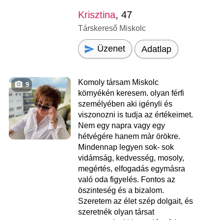
Krisztina
, 47
Társkereső Miskolc
Üzenet
Adatlap
Komoly társam Miskolc
9
környékén keresem. olyan férfi
személyében aki igényli és
viszonozni is tudja az értékeimet.
Nem egy napra vagy egy
hétvégére hanem màr örökre.
Mindennap legyen sok- sok
vidámság, kedvesség, mosoly,
megértés, elfogadás egymásra
való oda figyelés. Fontos az
öszinteség és a bizalom.
Szeretem az élet szép dolgait, és
szeretnék olyan társat