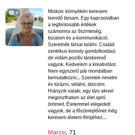
Miskolc környékén keresem
4
leendő társam. Egy kapcsolatban
a legfontosabb értékek
számomra az őszinteség,
bizalom és a kommunikáció.
Szeretnék társat találni. Család
centrikus komoly gondolkodású
de vidám pozitív társkereső
vagyok. Kedvelem a kreativitást.
Nem egyszerű pár mondatban
bemutatkozni.,. Szeretek nevetni
és túrázni, sétálni, táncolni.
Hiányzik valaki, egy társ akivel
megoszthatom az élet apró
örömeit. Életemmel elégedett
vagyok, de a főszereplőmet még
keresem életem filmjéhez....
Marcsi
, 71