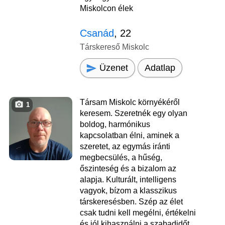
Miskolcon élek
Csanád
, 22
Társkereső Miskolc
Üzenet
Adatlap
Társam Miskolc környékéről
1
keresem. Szeretnék egy olyan
boldog, harmónikus
kapcsolatban élni, aminek a
szeretet, az egymás iránti
megbecsülés, a hűség,
őszinteség és a bizalom az
alapja. Kulturált, intelligens
vagyok, bízom a klasszikus
társkeresésben. Szép az élet
csak tudni kell megélni, értékelni
és jól kihasználni a szabadidőt.