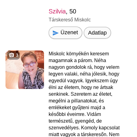
Szilvia
, 50
Társkereső Miskolc
Üzenet
Adatlap
Miskolc környékén keresem
3
magamnak a párom. Néha
nagyon gondolok rá, hogy velem
legyen valaki, néha jólesik, hogy
egyedül vagyok. Igyekszem úgy
élni az életem, hogy ne ártsak
senkinek. Szeretem az életet,
megélni a pillanatokat, és
emlékeket gyűjteni majd a
későbbi éveimre. Vidám
természetű, gyengéd, de
szenvedélyes. Komoly kapcsolat
miatt vagyok a társkeresőn. Nem