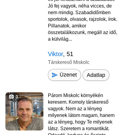
Jó fej vagyok, néha vicces, de
nem mindig. Szabadidőmben
sportolok, olvasok, rajzolok, írok.
Pillanatok, amikor
összetalálkozunk, megáll az idő,
a külvilág...
Viktor
, 51
Társkereső Miskolc
Üzenet
Adatlap
Párom Miskolc környékén
3
keresem. Komoly társkereső
vagyok. Nem az a lényeg
milyenek látom magam, hanem
az a lényeg, hogy Te milyenek
látsz. Szeretem a romantikát.