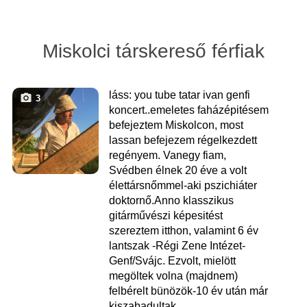
Miskolci társkereső férfiak
láss: you tube tatar ivan genfi
3
koncert..emeletes faházépitésem
befejeztem Miskolcon, most
lassan befejezem régelkezdett
regényem. Vanegy fiam,
Svédben élnek 20 éve a volt
élettársnőmmel-aki pszichiáter
doktornő.Anno klasszikus
gitárművészi képesitést
szereztem itthon, valamint 6 év
lantszak -Régi Zene Intézet-
Genf/Svájc. Ezvolt, mielött
megöltek volna (majdnem)
felbérelt bünözök-10 év után már
kiszabadultak.