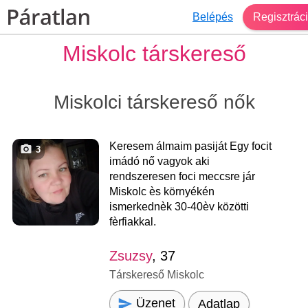
Belépés
Regisztrác
Miskolc társkereső
Miskolci társkereső nők
Keresem álmaim pasiját Egy focit
3
imádó nő vagyok aki
rendszeresen foci meccsre jár
Miskolc ès környékén
ismerkednèk 30-40èv közötti
fèrfiakkal.
Zsuzsy
, 37
Társkereső Miskolc
Üzenet
Adatlap