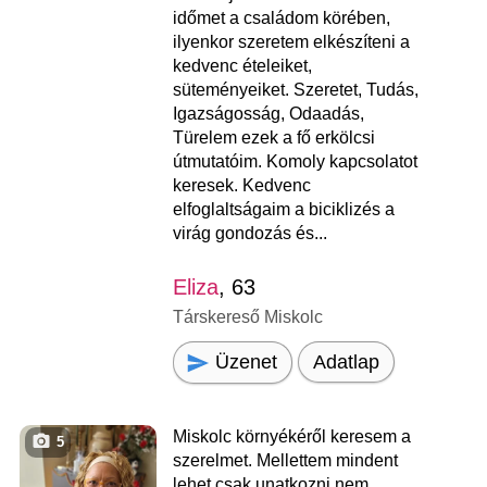
időmet a családom körében,
ilyenkor szeretem elkészíteni a
kedvenc ételeiket,
süteményeiket. Szeretet, Tudás,
Igazságosság, Odaadás,
Türelem ezek a fő erkölcsi
útmutatóim. Komoly kapcsolatot
keresek. Kedvenc
elfoglaltságaim a biciklizés a
virág gondozás és...
Eliza
, 63
Társkereső Miskolc
Üzenet
Adatlap
Miskolc környékéről keresem a
5
szerelmet. Mellettem mindent
lehet csak unatkozni nem.