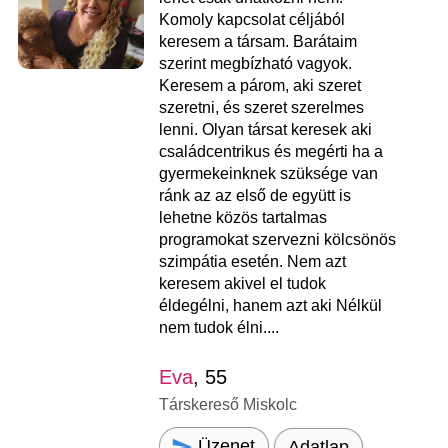
Komoly kapcsolat céljából
keresem a társam. Barátaim
szerint megbízható vagyok.
Keresem a párom, aki szeret
szeretni, és szeret szerelmes
lenni. Olyan társat keresek aki
családcentrikus és megérti ha a
gyermekeinknek szüksége van
ránk az az első de együtt is
lehetne közös tartalmas
programokat szervezni kölcsönös
szimpátia esetén. Nem azt
keresem akivel el tudok
éldegélni, hanem azt aki Nélkül
nem tudok élni....
Eva
, 55
Társkereső Miskolc
Üzenet
Adatlap