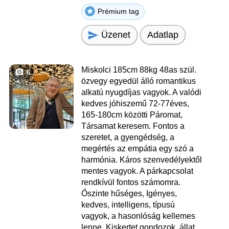
Prémium tag
Üzenet
Adatlap
Miskolci 185cm 88kg 48as szül.
6
özvegy egyedül álló romantikus
alkatú nyugdíjas vagyok. A valódi
kedves jóhiszemű 72-77éves,
165-180cm közötti Páromat,
Társamat keresem. Fontos a
szeretet, a gyengédség, a
megértés az empátia egy szó a
harmónia. Káros szenvedélyektől
mentes vagyok. A párkapcsolat
rendkívül fontos számomra.
Őszinte hűséges, Igényes,
kedves, intelligens, típusú
vagyok, a hasonlóság kellemes
lenne. Kiskertet gondozok, állat