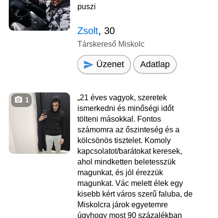
puszi
Zsolt
, 30
Társkereső Miskolc
Üzenet
Adatlap
„21 éves vagyok, szeretek
1
ismerkedni és minőségi időt
tölteni másokkal. Fontos
számomra az őszinteség és a
kölcsönös tisztelet. Komoly
kapcsolatot/barátokat keresek,
ahol mindketten beletesszük
magunkat, és jól érezzük
magunkat. Vác melett élek egy
kisebb kért város szerű faluba, de
Miskolcra járok egyetemre
úgyhogy most 90 százalékban