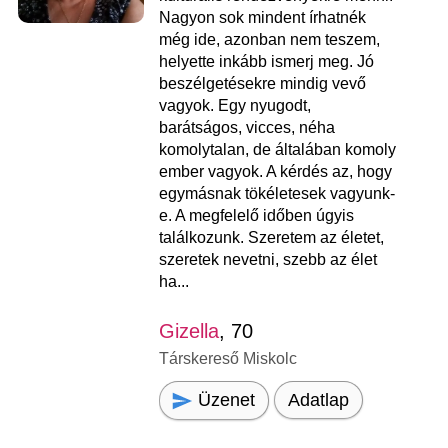
Nagyon sok mindent írhatnék
még ide, azonban nem teszem,
helyette inkább ismerj meg. Jó
beszélgetésekre mindig vevő
vagyok. Egy nyugodt,
barátságos, vicces, néha
komolytalan, de általában komoly
ember vagyok. A kérdés az, hogy
egymásnak tökéletesek vagyunk-
e. A megfelelő időben úgyis
találkozunk. Szeretem az életet,
szeretek nevetni, szebb az élet
ha...
Gizella
, 70
Társkereső Miskolc
Üzenet
Adatlap