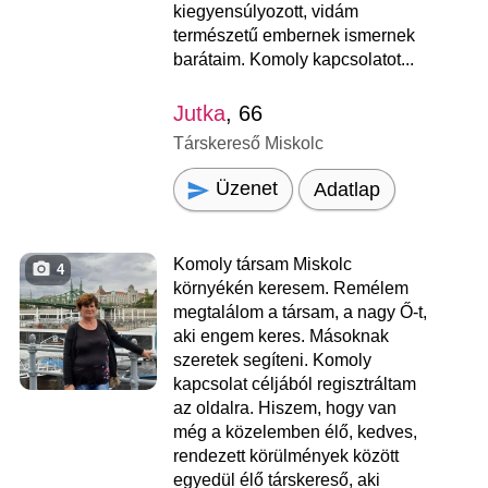
kiegyensúlyozott, vidám
természetű embernek ismernek
barátaim. Komoly kapcsolatot...
Jutka
, 66
Társkereső Miskolc
Üzenet
Adatlap
Komoly társam Miskolc
4
környékén keresem. Remélem
megtalálom a társam, a nagy Ő-t,
aki engem keres. Másoknak
szeretek segíteni. Komoly
kapcsolat céljából regisztráltam
az oldalra. Hiszem, hogy van
még a közelemben élő, kedves,
rendezett körülmények között
egyedül élő társkereső, aki