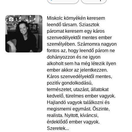
Miskolc környékén keresem
1
leendő társam. Sziasztok
páromat keresem egy káros
szenvedélyektől mentes ember
személyében. Számomra nagyon
fontos az, hogy leendő párom ne
dohányozzon és ne igyon
alkoholt sem ha még létezik ilyen
ember akkor az jelentkezzen.
Káros szenvedélyektől mentes,
pozitív gondolkodású,
természetet, utazást, állatokat
kedvelő, türelmes ember vagyok.
Hajlandó vagyok találkozni és
megismerni egymást. Őszinte,
realista. Nyitott, kíváncsi,
érdeklődő ember vagyok.
Szeretek...