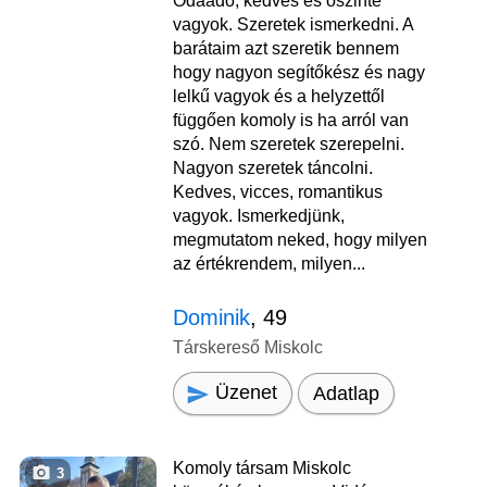
Odaadó, kedves és őszinte
vagyok. Szeretek ismerkedni. A
barátaim azt szeretik bennem
hogy nagyon segítőkész és nagy
lelkű vagyok és a helyzettől
függően komoly is ha arról van
szó. Nem szeretek szerepelni.
Nagyon szeretek táncolni.
Kedves, vicces, romantikus
vagyok. Ismerkedjünk,
megmutatom neked, hogy milyen
az értékrendem, milyen...
Dominik
, 49
Társkereső Miskolc
Üzenet
Adatlap
Komoly társam Miskolc
3