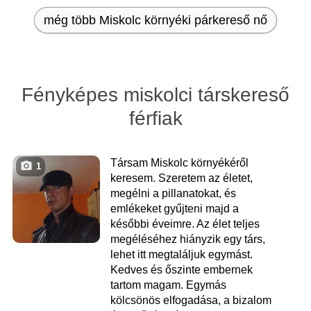
még több Miskolc környéki párkereső nő
Fényképes miskolci társkereső
férfiak
Társam Miskolc környékéről
1
keresem. Szeretem az életet,
megélni a pillanatokat, és
emlékeket gyűjteni majd a
későbbi éveimre. Az élet teljes
megéléséhez hiányzik egy társ,
lehet itt megtaláljuk egymást.
Kedves és őszinte embernek
tartom magam. Egymás
kölcsönös elfogadása, a bizalom