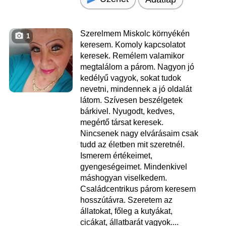
Szerelmem Miskolc környékén
1
keresem. Komoly kapcsolatot
keresek. Remélem valamikor
megtalálom a párom. Nagyon jó
kedélyű vagyok, sokat tudok
nevetni, mindennek a jó oldalát
látom. Szívesen beszélgetek
bárkivel. Nyugodt, kedves,
megértő társat keresek.
Nincsenek nagy elvárásaim csak
tudd az életben mit szeretnél.
Ismerem értékeimet,
gyengeségeimet. Mindenkivel
máshogyan viselkedem.
Családcentrikus párom keresem
hosszútávra. Szeretem az
állatokat, főleg a kutyákat,
cicákat, állatbarát vagyok....