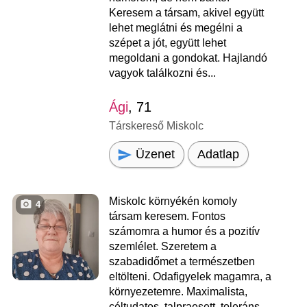
Keresem a társam, akivel együtt
lehet meglátni és megélni a
szépet a jót, együtt lehet
megoldani a gondokat. Hajlandó
vagyok találkozni és...
Ági
, 71
Társkereső Miskolc
Üzenet
Adatlap
Miskolc környékén komoly
4
társam keresem. Fontos
számomra a humor és a pozitív
szemlélet. Szeretem a
szabadidőmet a természetben
eltölteni. Odafigyelek magamra, a
környezetemre. Maximalista,
céltudatos, talpraesett, toleráns,