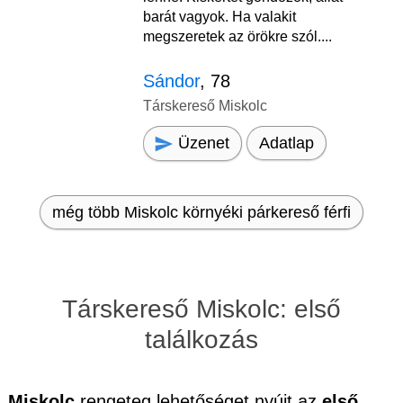
barát vagyok. Ha valakit
megszeretek az örökre szól....
Sándor
, 78
Társkereső Miskolc
Üzenet
Adatlap
még több Miskolc környéki párkereső férfi
Társkereső Miskolc: első
találkozás
Miskolc
rengeteg lehetőséget nyújt az
első