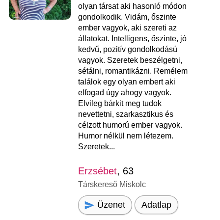
olyan társat aki hasonló módon
gondolkodik. Vidám, őszinte
ember vagyok, aki szereti az
állatokat. Intelligens, őszinte, jó
kedvű, pozitív gondolkodású
vagyok. Szeretek beszélgetni,
sétálni, romantikázni. Remélem
találok egy olyan embert aki
elfogad úgy ahogy vagyok.
Elvileg bárkit meg tudok
nevettetni, szarkasztikus és
célzott humorú ember vagyok.
Humor nélkül nem létezem.
Szeretek...
Erzsébet
, 63
Társkereső Miskolc
Üzenet
Adatlap