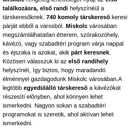
találkozásra, első randi
helyszínéül a
társkeresőknek.
740 komoly társkereső
keresi
párját ebből a városból.
Miskolc
városában
megszámlálhatatlan étterem, szórakozóhely,
kávézó, vagy szabadtéri program várja nappal
és éjszaka is azokat, akik
párt keresnek
.
Közösen válasszuk ki az
első randihely
helyszínét, így biztos, hogy maradandó
élménnyel gazdagodunk Miskolc városában.A
legtöbb
egyedülálló társkereső
a kávézókat
részesíti előnyben, ahol könnyen lehet
ismerkedni. Nagyon sokan a szabadtéri
programokat is szeretik, ahol aktívan lehet
ismerkedni.