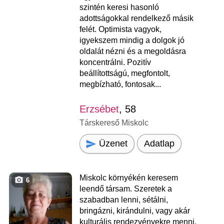
szintén keresi hasonló
adottságokkal rendelkező másik
felét. Optimista vagyok,
igyekszem mindig a dolgok jó
oldalát nézni és a megoldásra
koncentrálni. Pozitív
beállítottságú, megfontolt,
megbízható, fontosak...
Erzsébet
, 58
Társkereső Miskolc
Üzenet
Adatlap
Miskolc környékén keresem
6
leendő társam. Szeretek a
szabadban lenni, sétálni,
bringázni, kirándulni, vagy akár
kulturális rendezvényekre menni.