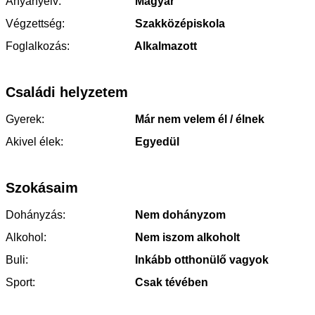
Anyanyelv:
Magyar
Végzettség:
Szakközépiskola
Foglalkozás:
Alkalmazott
Családi helyzetem
Gyerek:
Már nem velem él / élnek
Akivel élek:
Egyedül
Szokásaim
Dohányzás:
Nem dohányzom
Alkohol:
Nem iszom alkoholt
Buli:
Inkább otthonülő vagyok
Sport:
Csak tévében