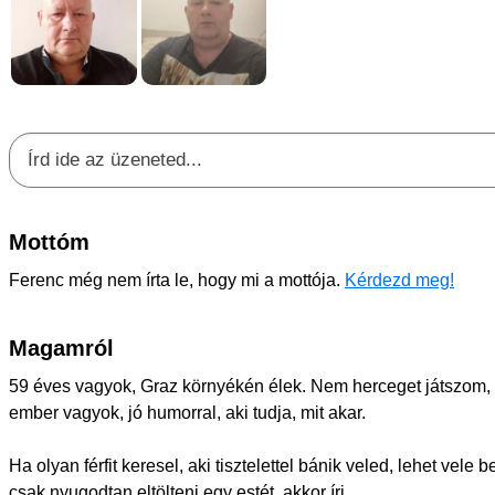
Mottóm
Ferenc még nem írta le, hogy mi a mottója.
Kérdezd meg!
Magamról
59 éves vagyok, Graz környékén élek. Nem herceget játszom,
ember vagyok, jó humorral, aki tudja, mit akar.
Ha olyan férfit keresel, aki tisztelettel bánik veled, lehet vele 
csak nyugodtan eltölteni egy estét, akkor írj.