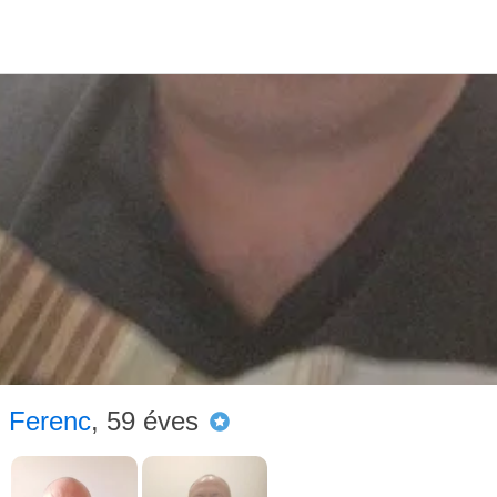
Társke
Fere
Ferenc
, 59 éves