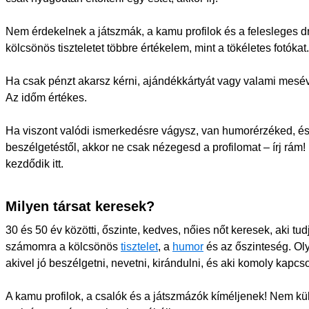
Nem érdekelnek a játszmák, a kamu profilok és a felesleges d
kölcsönös tiszteletet többre értékelem, mint a tökéletes fotókat.
Ha csak pénzt akarsz kérni, ajándékkártyát vagy valami mesév
Az időm értékes.
Ha viszont valódi ismerkedésre vágysz, van humorérzéked, és
beszélgetéstől, akkor ne csak nézegesd a profilomat – írj rám! 
kezdődik itt.
Milyen társat keresek?
30 és 50 év közötti, őszinte, kedves, nőies nőt keresek, aki tud
számomra a kölcsönös
tisztelet
, a
humor
és az őszinteség. Ol
akivel jó beszélgetni, nevetni, kirándulni, és aki komoly kapcso
A kamu profilok, a csalók és a játszmázók kíméljenek! Nem kü