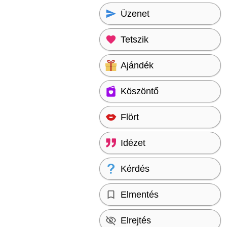
Üzenet
Tetszik
Ajándék
Köszöntő
Flört
Idézet
Kérdés
Elmentés
Elrejtés