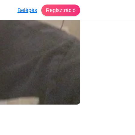
Belépés
Regisztráció
reső Budapest
nc, 59 éves, férfi