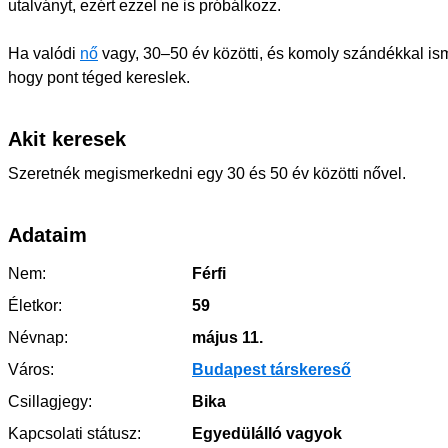
utalványt, ezért ezzel ne is próbálkozz.
Ha valódi
nő
vagy, 30–50 év közötti, és komoly szándékkal isme
hogy pont téged kereslek.
Akit keresek
Szeretnék megismerkedni egy 30 és 50 év közötti nővel.
Adataim
Nem:
Férfi
Életkor:
59
Névnap:
május 11.
Város:
Budapest társkereső
Csillagjegy:
Bika
Kapcsolati státusz:
Egyedülálló vagyok