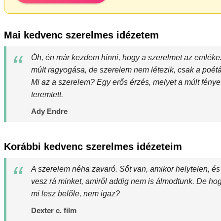
Mai kedvenc szerelmes idézetem
Óh, én már kezdem hinni, hogy a szerelmet az emléke
múlt ragyogása, de szerelem nem létezik, csak a poéták
Mi az a szerelem? Egy erős érzés, melyet a múlt fénye
teremtett.
Ady Endre
Korábbi kedvenc szerelmes idézeteim
A szerelem néha zavaró. Sőt van, amikor helytelen, és
vesz rá minket, amiről addig nem is álmodtunk. De hog
mi lesz belőle, nem igaz?
Dexter c. film