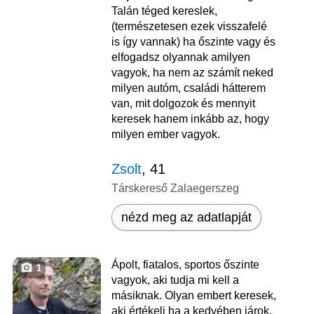
Talán téged kereslek,
(természetesen ezek visszafelé
is így vannak) ha őszinte vagy és
elfogadsz olyannak amilyen
vagyok, ha nem az számít neked
milyen autóm, családi hátterem
van, mit dolgozok és mennyit
keresek hanem inkább az, hogy
milyen ember vagyok.
Zsolt
, 41
Társkereső Zalaegerszeg
nézd meg az adatlapját
Ápolt, fiatalos, sportos őszinte
1
vagyok, aki tudja mi kell a
másiknak. Olyan embert keresek,
aki értékeli ha a kedvében járok.