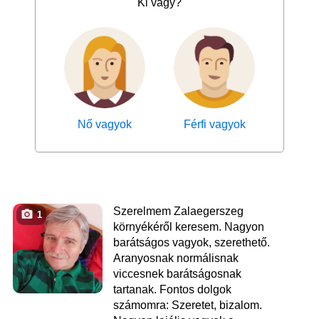
Ki vagy?
Nő vagyok
Férfi vagyok
Szerelmem Zalaegerszeg
1
környékéről keresem. Nagyon
barátságos vagyok, szerethető.
Aranyosnak normálisnak
viccesnek barátságosnak
tartanak. Fontos dolgok
számomra: Szeretet, bizalom.