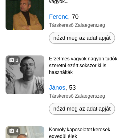
vagyok...
Ferenc
, 70
Társkereső Zalaegerszeg
nézd meg az adatlapját
Èrzelmes vagyok nagyon tudók
1
szeretni ezért sokszor ki is
használták
János
, 53
Társkereső Zalaegerszeg
nézd meg az adatlapját
Komoly kapcsolatot keresek
4
egyedül élek