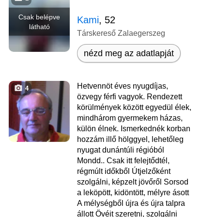
Csak belépve
Kami
, 52
látható
Társkereső Zalaegerszeg
nézd meg az adatlapját
Hetvennöt éves nyugdíjas,
4
özvegy férfi vagyok. Rendezett
körülmények között egyedül élek,
mindhárom gyermekem házas,
külön élnek. Ismerkednék korban
hozzám illő hölggyel, lehetőleg
nyugat dunántúli régióból
Mondd.. Csak itt felejtődtél,
régmúlt időkből Útjelzőként
szolgálni, képzelt jövőről Sorsod
a leköpött, kidöntött, mélyre ásott
A mélységből újra és újra talpra
állott Övéit szeretni, szolgálni