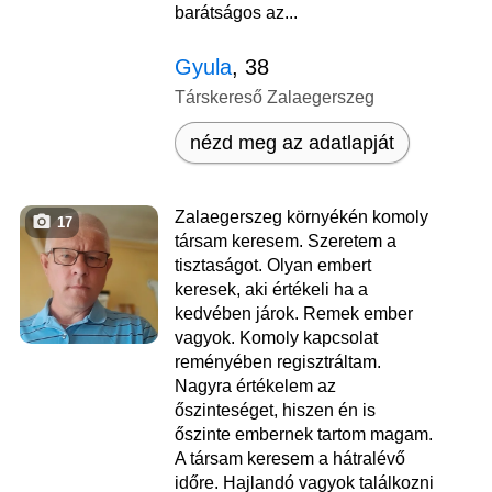
barátságos az...
Gyula
, 38
Társkereső Zalaegerszeg
nézd meg az adatlapját
Zalaegerszeg környékén komoly
17
társam keresem. Szeretem a
tisztaságot. Olyan embert
keresek, aki értékeli ha a
kedvében járok. Remek ember
vagyok. Komoly kapcsolat
reményében regisztráltam.
Nagyra értékelem az
őszinteséget, hiszen én is
őszinte embernek tartom magam.
A társam keresem a hátralévő
időre. Hajlandó vagyok találkozni