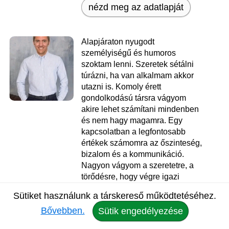
nézd meg az adatlapját
Alapjáraton nyugodt
személyiségű és humoros
szoktam lenni. Szeretek sétálni
túrázni, ha van alkalmam akkor
utazni is. Komoly érett
gondolkodású társra vágyom
akire lehet számítani mindenben
és nem hagy magamra. Egy
kapcsolatban a legfontosabb
értékek számomra az őszinteség,
bizalom és a kommunikáció.
Nagyon vágyom a szeretetre, a
törődésre, hogy végre igazi
társnak érezhessem magam egy
Sütiket használunk a társkereső működtetéséhez.
komoly ember oldalán aki
Bővebben.
tényleg szeret. Nincs baj az
Sütik engedélyezése
álmodozással, csak ne hagyd