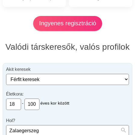
Ingyenes regisztráció
Valódi társkeresők, valós profilok
Akit keresek
Életkora:
-
éves kor között
Hol?