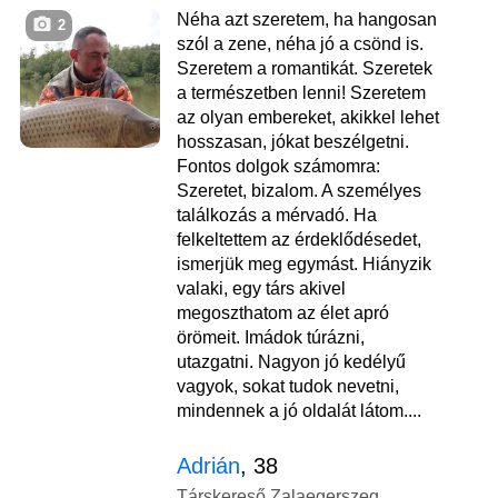
Néha azt szeretem, ha hangosan
2
szól a zene, néha jó a csönd is.
Szeretem a romantikát. Szeretek
a természetben lenni! Szeretem
az olyan embereket, akikkel lehet
hosszasan, jókat beszélgetni.
Fontos dolgok számomra:
Szeretet, bizalom. A személyes
találkozás a mérvadó. Ha
felkeltettem az érdeklődésedet,
ismerjük meg egymást. Hiányzik
valaki, egy társ akivel
megoszthatom az élet apró
örömeit. Imádok túrázni,
utazgatni. Nagyon jó kedélyű
vagyok, sokat tudok nevetni,
mindennek a jó oldalát látom....
Adrián
, 38
Társkereső Zalaegerszeg