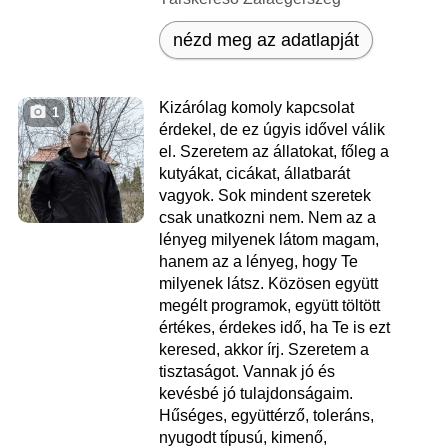
nézd meg az adatlapját
Kizárólag komoly kapcsolat
1
érdekel, de ez úgyis idővel válik
el. Szeretem az állatokat, főleg a
kutyákat, cicákat, állatbarát
vagyok. Sok mindent szeretek
csak unatkozni nem. Nem az a
lényeg milyenek látom magam,
hanem az a lényeg, hogy Te
milyenek látsz. Közösen együtt
megélt programok, együtt töltött
értékes, érdekes idő, ha Te is ezt
keresed, akkor írj. Szeretem a
tisztaságot. Vannak jó és
kevésbé jó tulajdonságaim.
Hűséges, együttérző, toleráns,
nyugodt típusú, kimenő,