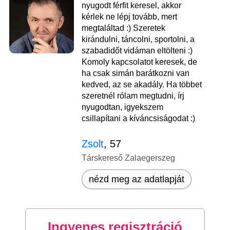
nyugodt férfit keresel, akkor
kérlek ne lépj tovább, mert
megtaláltad :) Szeretek
kirándulni, táncolni, sportolni, a
szabadidőt vidáman eltölteni :)
Komoly kapcsolatot keresek, de
ha csak simán barátkozni van
kedved, az se akadály. Ha többet
szeretnél rólam megtudni, írj
nyugodtan, igyekszem
csillapítani a kíváncsiságodat :)
Zsolt
, 57
Társkereső Zalaegerszeg
nézd meg az adatlapját
Ingyenes regisztráció