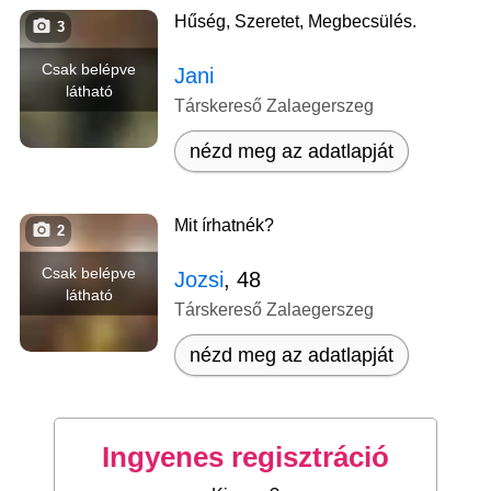
Hűség, Szeretet, Megbecsülés.
3
Csak belépve
Jani
látható
Társkereső Zalaegerszeg
nézd meg az adatlapját
Mit írhatnék?
2
Csak belépve
Jozsi
, 48
látható
Társkereső Zalaegerszeg
nézd meg az adatlapját
Ingyenes regisztráció