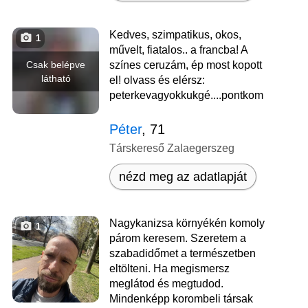
Kedves, szimpatikus, okos,
1
művelt, fiatalos.. a francba! A
Csak belépve
színes ceruzám, ép most kopott
látható
el! olvass és elérsz:
peterkevagyokkukgé....pontkom
Péter
, 71
Társkereső Zalaegerszeg
nézd meg az adatlapját
Nagykanizsa környékén komoly
1
párom keresem. Szeretem a
szabadidőmet a természetben
eltölteni. Ha megismersz
meglátod és megtudod.
Mindenképp korombeli társak