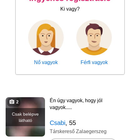
Ki vagy?
Nő vagyok
Férfi vagyok
Én úgy vagyok, hogy jól
2
vagyok.....
Csak belépve
látható
Csabi
, 55
Társkereső Zalaegerszeg