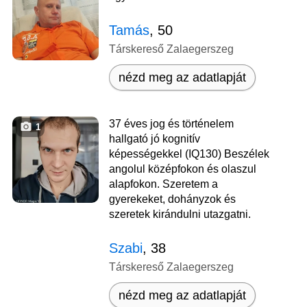
Tamás
, 50
Társkereső Zalaegerszeg
nézd meg az adatlapját
37 éves jog és történelem
1
hallgató jó kognitív
képességekkel (IQ130) Beszélek
angolul középfokon és olaszul
alapfokon. Szeretem a
gyerekeket, dohányzok és
szeretek kirándulni utazgatni.
Szabi
, 38
Társkereső Zalaegerszeg
nézd meg az adatlapját