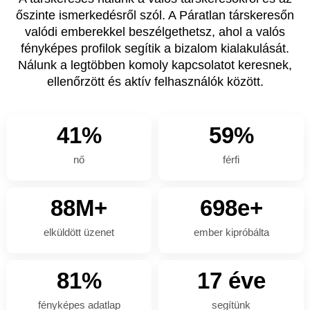
őszinte ismerkedésről szól. A Páratlan társkeresőn
valódi emberekkel beszélgethetsz, ahol a valós
fényképes profilok segítik a bizalom kialakulását.
Nálunk a legtöbben komoly kapcsolatot keresnek,
ellenőrzött és aktív felhasználók között.
41%
59%
nő
férfi
88M+
698e+
elküldött üzenet
ember kipróbálta
81%
17 éve
fényképes adatlap
segítünk