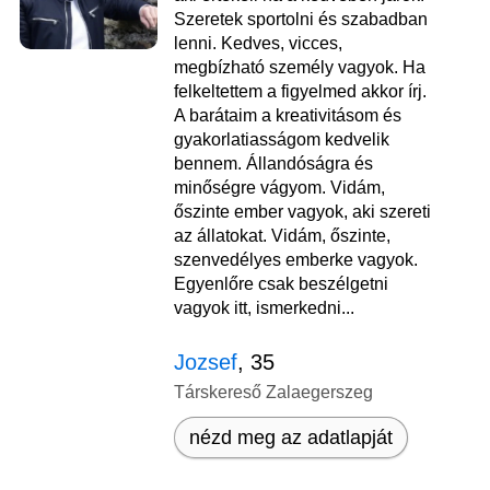
Szeretek sportolni és szabadban
lenni. Kedves, vicces,
megbízható személy vagyok. Ha
felkeltettem a figyelmed akkor írj.
A barátaim a kreativitásom és
gyakorlatiasságom kedvelik
bennem. Állandóságra és
minőségre vágyom. Vidám,
őszinte ember vagyok, aki szereti
az állatokat. Vidám, őszinte,
szenvedélyes emberke vagyok.
Egyenlőre csak beszélgetni
vagyok itt, ismerkedni...
Jozsef
, 35
Társkereső Zalaegerszeg
nézd meg az adatlapját