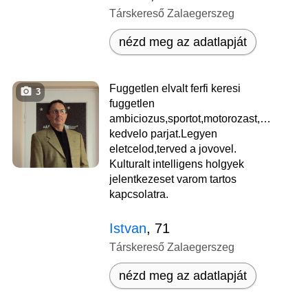
Társkereső Zalaegerszeg
nézd meg az adatlapját
Fuggetlen elvalt ferfi keresi
3
fuggetlen
ambiciozus,sportot,motorozast,uszast,ki
kedvelo parjat.Legyen
eletcelod,terved a jovovel.
Kulturalt intelligens holgyek
jelentkezeset varom tartos
kapcsolatra.
Istvan
, 71
Társkereső Zalaegerszeg
nézd meg az adatlapját