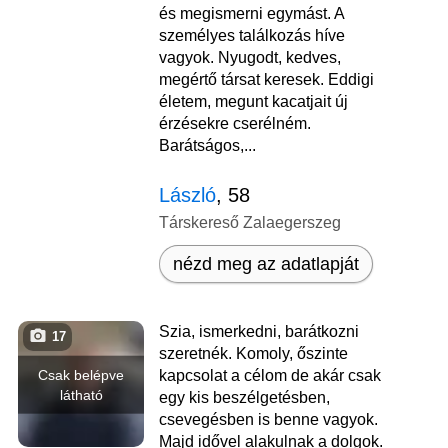
és megismerni egymást. A
személyes találkozás híve
vagyok. Nyugodt, kedves,
megértő társat keresek. Eddigi
életem, megunt kacatjait új
érzésekre cserélném.
Barátságos,...
László
, 58
Társkereső Zalaegerszeg
nézd meg az adatlapját
Szia, ismerkedni, barátkozni
17
szeretnék. Komoly, őszinte
Csak belépve
kapcsolat a célom de akár csak
látható
egy kis beszélgetésben,
csevegésben is benne vagyok.
Majd idővel alakulnak a dolgok.