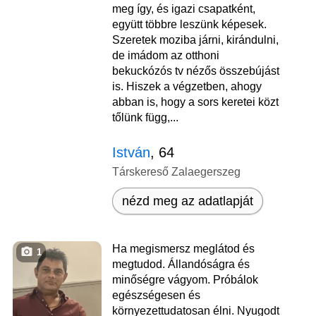
meg így, és igazi csapatként,
együtt többre leszünk képesek.
Szeretek moziba járni, kirándulni,
de imádom az otthoni
bekuckózós tv nézős összebújást
is. Hiszek a végzetben, ahogy
abban is, hogy a sors keretei közt
tőlünk függ,...
István
, 64
Társkereső Zalaegerszeg
nézd meg az adatlapját
Ha megismersz meglátod és
1
megtudod. Állandóságra és
minőségre vágyom. Próbálok
egészségesen és
környezettudatosan élni. Nyugodt