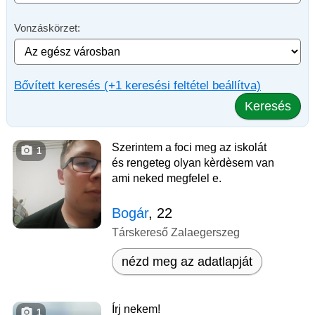
Vonzáskörzet:
Bővített keresés (+1 keresési feltétel beállítva)
Keresés
Szerintem a foci meg az iskolát
1
és rengeteg olyan kèrdèsem van
ami neked megfelel e.
Bogár
, 22
Társkereső Zalaegerszeg
nézd meg az adatlapját
Írj nekem!
1