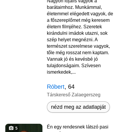
Nagyon lojális vagyok a
barátaimhoz. Munkámmal,
életemmel elégedett vagyok, de
a főszereplőmet még keresem
életem filmjéhez. Szeretek
kirándulni imádok utazni, sok
szép helyet megnézni. A
természet szerelmese vagyok,
tőle még rosszat nem kaptam.
Vannak jó és kevésbé jó
tulajdonságaim. Szívesen
ismerkedek,...
Róbert
, 64
Társkereső Zalaegerszeg
nézd meg az adatlapját
Én egy rendesnek látszó pasi
5