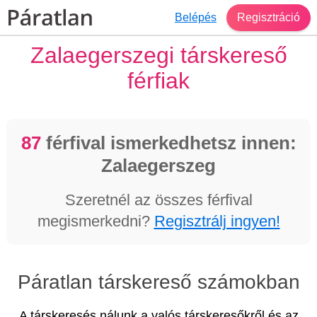
Belépés
Regisztráció
Zalaegerszegi társkereső
férfiak
87
férfival ismerkedhetsz innen:
Zalaegerszeg
Szeretnél az összes férfival
megismerkedni?
Regisztrálj ingyen!
Páratlan társkereső számokban
A társkeresés nálunk a valós társkeresőkről és az