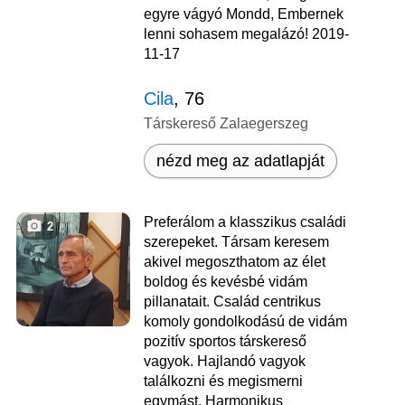
egyre vágyó Mondd, Embernek
lenni sohasem megalázó! 2019-
11-17
Cila
, 76
Társkereső Zalaegerszeg
nézd meg az adatlapját
Preferálom a klasszikus családi
2
szerepeket. Társam keresem
akivel megoszthatom az élet
boldog és kevésbé vidám
pillanatait. Család centrikus
komoly gondolkodású de vidám
pozitív sportos társkereső
vagyok. Hajlandó vagyok
találkozni és megismerni
egymást. Harmonikus