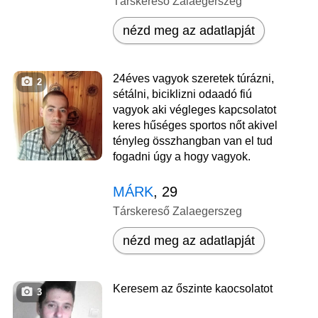
Társkereső Zalaegerszeg
nézd meg az adatlapját
24éves vagyok szeretek túrázni,
2
sétálni, biciklizni odaadó fiú
vagyok aki végleges kapcsolatot
keres hűséges sportos nőt akivel
tényleg összhangban van el tud
fogadni úgy a hogy vagyok.
MÁRK
, 29
Társkereső Zalaegerszeg
nézd meg az adatlapját
Keresem az őszinte kaocsolatot
3