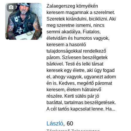
Zalaegerszeg környékén
7
keresem magamnak a szerelmet.
Szeretek kirándulni, biciklizni. Aki
meg szeretne ismerni, nincs
semmi akadálya. Fiatalos,
életvidám és humoros vagyok,
keresem a hasonló
tulajdonságokkal rendelkező
párom. Szívesen beszélgetek
bárkivel. Testi és lelki társat
keresek egy életre, aki úgy fogad
el, ahogy vagyok, ugyanezt adom
én is. Kedves, megértő páromat
keresem, életem hátralevő
részére. Kerti sütés pár jó
baráttal, tartalmas beszélgetések.
A cél tartós kapcsolat lenne. Ha...
László
, 60