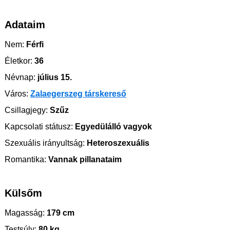
Adataim
Nem:
Férfi
Életkor:
36
Névnap:
július 15.
Város:
Zalaegerszeg társkereső
Csillagjegy:
Szűz
Kapcsolati státusz:
Egyedülálló vagyok
Szexuális irányultság:
Heteroszexuális
Romantika:
Vannak pillanataim
Külsőm
Magasság:
179 cm
Testsúly:
80 kg