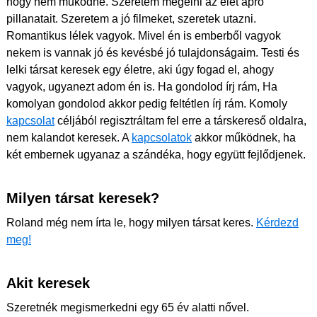
hogy nem működne. Szeretem megélni az élet apró
pillanatait. Szeretem a jó filmeket, szeretek utazni.
Romantikus lélek vagyok. Mivel én is emberből vagyok
nekem is vannak jó és kevésbé jó tulajdonságaim. Testi és
lelki társat keresek egy életre, aki úgy fogad el, ahogy
vagyok, ugyanezt adom én is. Ha gondolod írj rám, Ha
komolyan gondolod akkor pedig feltétlen írj rám. Komoly
kapcsolat
céljából regisztráltam fel erre a társkereső oldalra,
nem kalandot keresek. A
kapcsolatok
akkor működnek, ha
két embernek ugyanaz a szándéka, hogy együtt fejlődjenek.
Milyen társat keresek?
Roland még nem írta le, hogy milyen társat keres.
Kérdezd
meg!
Akit keresek
Szeretnék megismerkedni egy 65 év alatti nővel.