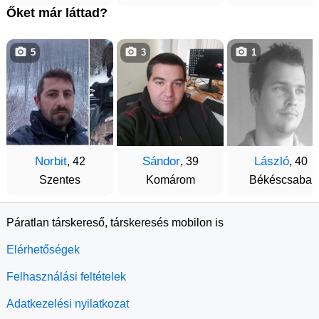
Őket már láttad?
5
3
1
Norbit
Sándor
László
, 42
, 39
, 40
Szentes
Komárom
Békéscsaba
Páratlan társkereső, társkeresés mobilon is
Elérhetőségek
Felhasználási feltételek
Adatkezelési nyilatkozat