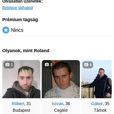
Olvasatlan üzenetek:
Belépve láthatod
Prémium tagság
Nincs
Olyanok, mint Roland
1
2
6
Róbert
Istvan
Gábor
, 31
, 36
, 35
Budapest
Cegléd
Tárnok