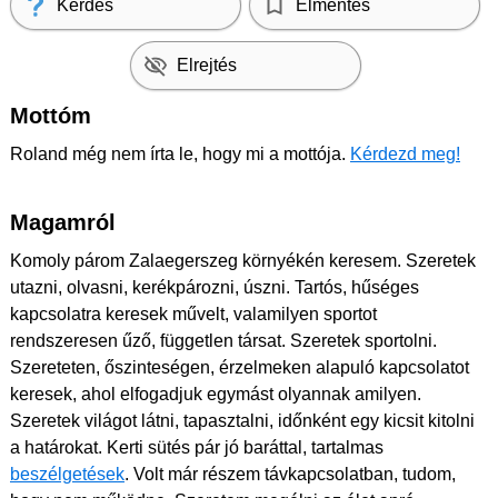
Kérdés
Elmentés
Elrejtés
Mottóm
Roland még nem írta le, hogy mi a mottója.
Kérdezd meg!
Magamról
Komoly párom Zalaegerszeg környékén keresem. Szeretek
utazni, olvasni, kerékpározni, úszni. Tartós, hűséges
kapcsolatra keresek művelt, valamilyen sportot
rendszeresen űző, független társat. Szeretek sportolni.
Szereteten, őszinteségen, érzelmeken alapuló kapcsolatot
keresek, ahol elfogadjuk egymást olyannak amilyen.
Szeretek világot látni, tapasztalni, időnként egy kicsit kitolni
a határokat. Kerti sütés pár jó baráttal, tartalmas
beszélgetések
. Volt már részem távkapcsolatban, tudom,