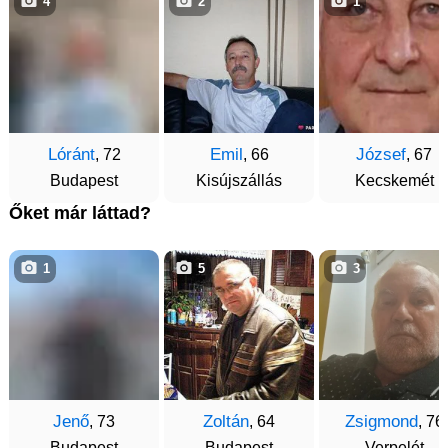
4
2
1
Lóránt
Emil
József
, 72
, 66
, 67
Budapest
Kisújszállás
Kecskemét
Őket már láttad?
1
5
3
Jenő
Zoltán
Zsigmond
, 73
, 64
, 76
Budapest
Budapest
Verpelét