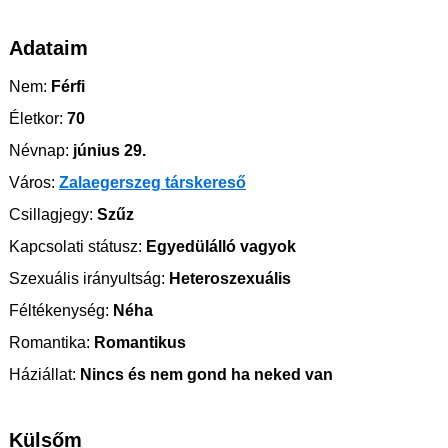
Adataim
Nem:
Férfi
Életkor:
70
Névnap:
június 29.
Város:
Zalaegerszeg társkereső
Csillagjegy:
Szűz
Kapcsolati státusz:
Egyedülálló vagyok
Szexuális irányultság:
Heteroszexuális
Féltékenység:
Néha
Romantika:
Romantikus
Háziállat:
Nincs és nem gond ha neked van
Külsőm