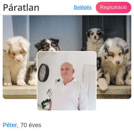
Belépés
Regisztráció
Társkereső Zalaegerszeg
Péter, 70 éves, férfi
Péter
, 70 éves