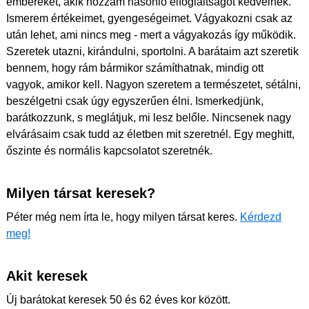
embereket, akik hozzám hasonló elfoglaltságot kedvelnek.
Ismerem értékeimet, gyengeségeimet. Vágyakozni csak az
után lehet, ami nincs meg - mert a vágyakozás így működik.
Szeretek utazni, kirándulni, sportolni. A barátaim azt szeretik
bennem, hogy rám bármikor számíthatnak, mindig ott
vagyok, amikor kell. Nagyon szeretem a természetet, sétálni,
beszélgetni csak úgy egyszerűen élni. Ismerkedjünk,
barátkozzunk, s meglátjuk, mi lesz belőle. Nincsenek nagy
elvárásaim csak tudd az életben mit szeretnél. Egy meghitt,
őszinte és normális kapcsolatot szeretnék.
Milyen társat keresek?
Péter még nem írta le, hogy milyen társat keres.
Kérdezd
meg!
Akit keresek
Új barátokat keresek 50 és 62 éves kor között.