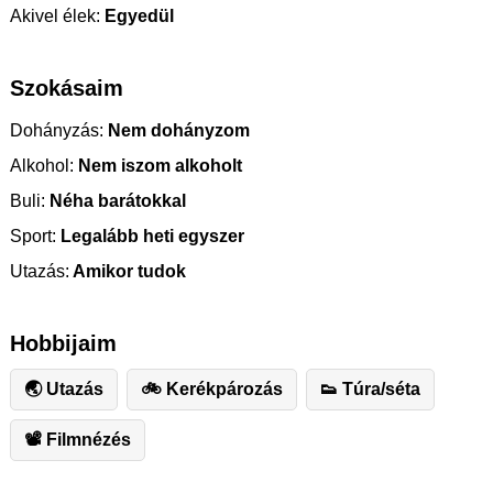
Akivel élek:
Egyedül
Szokásaim
Dohányzás:
Nem dohányzom
Alkohol:
Nem iszom alkoholt
Buli:
Néha barátokkal
Sport:
Legalább heti egyszer
Utazás:
Amikor tudok
Hobbijaim
🌏 Utazás
🚲 Kerékpározás
👟 Túra/séta
📽 Filmnézés