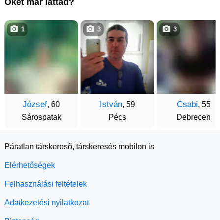
Őket már láttad?
1
3
3
József
István
Csabi
, 60
, 59
, 55
Sárospatak
Pécs
Debrecen
Páratlan társkereső, társkeresés mobilon is
Elérhetőségek
Felhasználási feltételek
Adatkezelési nyilatkozat