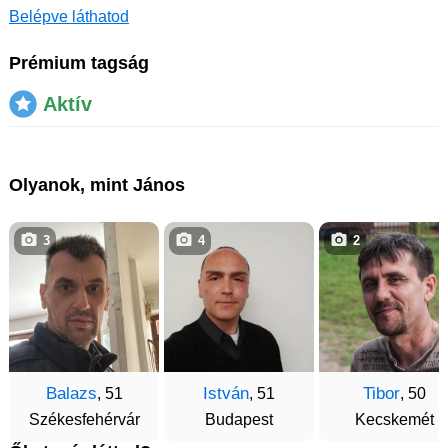
Belépve láthatod
Prémium tagság
Aktív
Olyanok, mint János
3
4
2
Balazs
István
Tibor
, 51
, 51
, 50
Székesfehérvár
Budapest
Kecskemét