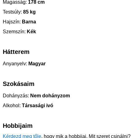
Magasság:
178 cm
Testsúly:
85 kg
Hajszín:
Barna
Szemszín:
Kék
Hátterem
Anyanyelv:
Magyar
Szokásaim
Dohányzás:
Nem dohányzom
Alkohol:
Társasági ivó
Hobbijaim
Kérdezd meg tőle
, hogy mik a hobbijai. Mit szeret csinálni?