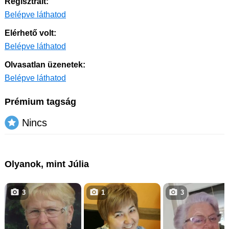
Regisztrált:
Belépve láthatod
Elérhető volt:
Belépve láthatod
Olvasatlan üzenetek:
Belépve láthatod
Prémium tagság
Nincs
Olyanok, mint Júlia
3
1
3