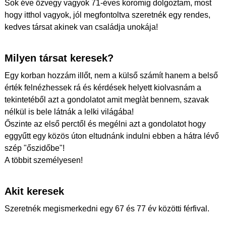
Sok éve özvegy vagyok 71-éves koromig dolgoztam, most
hogy itthol vagyok, jól megfontoltva szeretnék egy rendes,
kedves társat akinek van családja unokája!
Milyen társat keresek?
Egy korban hozzám illőt, nem a külső számít hanem a belső
érték felnézhessek rá és kérdések helyett kiolvasnám a
tekintetéből azt a gondolatot amit meglàt bennem, szavak
nélkül is bele látnák a lelki világába!
Őszinte az első perctől és megélni azt a gondolatot hogy
eggyűtt egy közös úton eltudnánk indulni ebben a hátra lévő
szép "őszidőbe"!
A többit személyesen!
Akit keresek
Szeretnék megismerkedni egy 67 és 77 év közötti férfival.