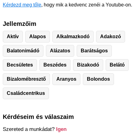
Kérdezd meg tőle
, hogy mik a kedvenc zenéi a Youtube-on.
Jellemzőim
Aktív
Alapos
Alkalmazkodó
Adakozó
Balatonimádó
Alázatos
Barátságos
Becsületes
Beszédes
Bizakodó
Belátó
Bizalomébresztő
Aranyos
Bolondos
Családcentrikus
Kérdéseim és válaszaim
Szereted a munkádat?
Igen