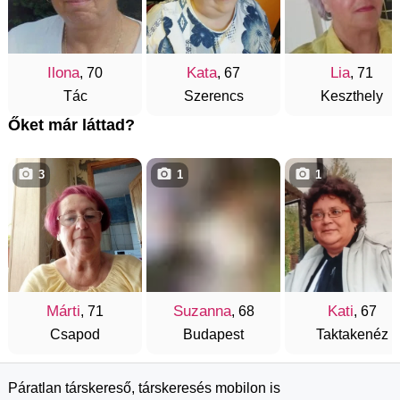
Ilona
Kata
Lia
, 70
, 67
, 71
Tác
Szerencs
Keszthely
Őket már láttad?
3
1
1
Márti
Suzanna
Kati
, 71
, 68
, 67
Csapod
Budapest
Taktakenéz
Páratlan társkereső, társkeresés mobilon is