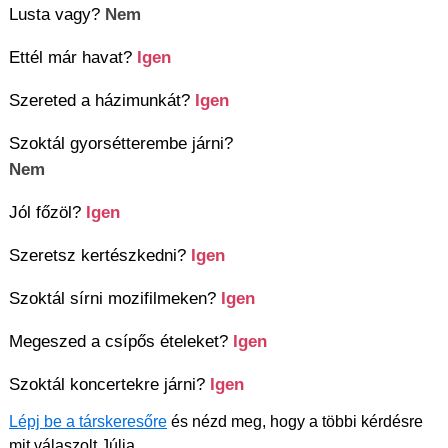
Lusta vagy?
Nem
Ettél már havat?
Igen
Szereted a házimunkát?
Igen
Szoktál gyorsétterembe járni?
Nem
Jól főzöl?
Igen
Szeretsz kertészkedni?
Igen
Szoktál sírni mozifilmeken?
Igen
Megeszed a csípős ételeket?
Igen
Szoktál koncertekre járni?
Igen
Lépj be a társkeresőre
és nézd meg, hogy a többi kérdésre
mit válaszolt Júlia.