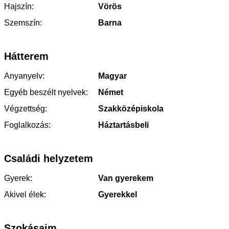
Hajszín:
Vörös
Szemszín:
Barna
Hátterem
Anyanyelv:
Magyar
Egyéb beszélt nyelvek:
Német
Végzettség:
Szakközépiskola
Foglalkozás:
Háztartásbeli
Családi helyzetem
Gyerek:
Van gyerekem
Akivel élek:
Gyerekkel
Szokásaim