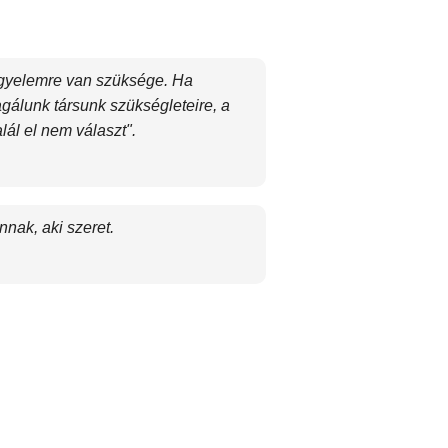
igyelemre van szüksége. Ha
agálunk társunk szükségleteire, a
lál el nem választ".
nak, aki szeret.