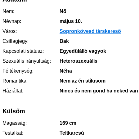
Nem:
Nő
Névnap:
május 10.
Város:
Sopronkövesd társkereső
Csillagjegy:
Bak
Kapcsolati státusz:
Egyedülálló vagyok
Szexuális irányultság:
Heteroszexuális
Féltékenység:
Néha
Romantika:
Nem az én stílusom
Háziállat:
Nincs és nem gond ha neked van
Külsőm
Magasság:
169 cm
Testalkat:
Teltkarcsú