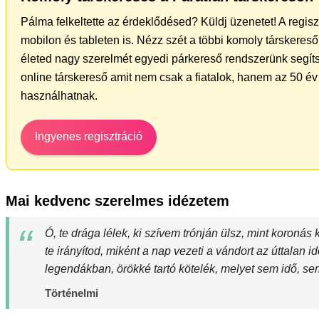
Pálma felkeltette az érdeklődésed? Küldj üzenetet! A regis
mobilon és tableten is. Nézz szét a többi komoly társkereső 
életed nagy szerelmét egyedi párkereső rendszerünk segíts
online társkereső amit nem csak a fiatalok, hanem az 50 év 
használhatnak.
Ingyenes regisztráció
Mai kedvenc szerelmes idézetem
Ó, te drága lélek, ki szívem trónján ülsz, mint koronás
te irányítod, miként a nap vezeti a vándort az úttalan 
legendákban, örökké tartó kötelék, melyet sem idő, sem
Történelmi