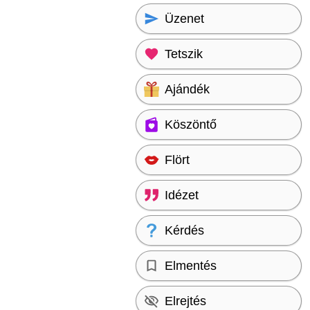
Üzenet
Tetszik
Ajándék
Köszöntő
Flört
Idézet
Kérdés
Elmentés
Elrejtés