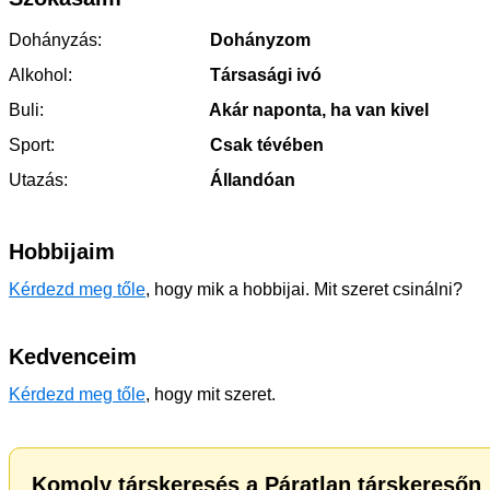
Dohányzás:
Dohányzom
Alkohol:
Társasági ivó
Buli:
Akár naponta, ha van kivel
Sport:
Csak tévében
Utazás:
Állandóan
Hobbijaim
Kérdezd meg tőle
, hogy mik a hobbijai. Mit szeret csinálni?
Kedvenceim
Kérdezd meg tőle
, hogy mit szeret.
Komoly társkeresés a Páratlan társkeresőn