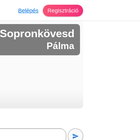
Belépés
Regisztráció
 Sopronkövesd
Pálma