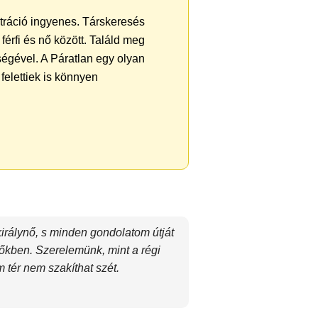
ztráció ingyenes. Társkeresés
férfi és nő között. Találd meg
égével. A Páratlan egy olyan
felettiek is könnyen
 királynő, s minden gondolatom útját
időkben. Szerelemünk, mint a régi
 tér nem szakíthat szét.