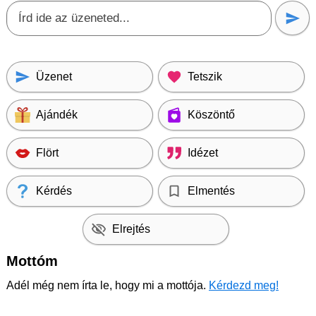
Üzenet
Tetszik
Ajándék
Köszöntő
Flört
Idézet
Kérdés
Elmentés
Elrejtés
Mottóm
Adél még nem írta le, hogy mi a mottója.
Kérdezd meg!