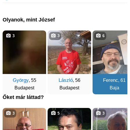
Olyanok, mint József
3
3
6
György
László
Ferenc
, 55
, 56
, 61
Budapest
Budapest
Baja
Őket már láttad?
3
5
3