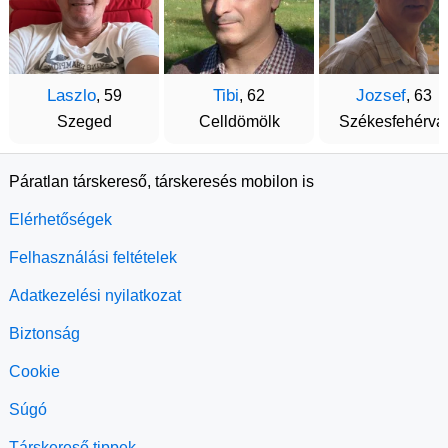
Laszlo
Tibi
Jozsef
, 59
, 62
, 63
Szeged
Celldömölk
Székesfehérvá
Páratlan társkereső, társkeresés mobilon is
Elérhetőségek
Felhasználási feltételek
Adatkezelési nyilatkozat
Biztonság
Cookie
Súgó
Társkereső tippek