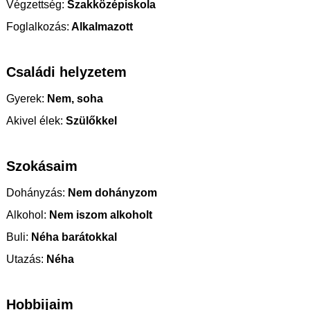
Végzettség:
Szakközépiskola
Foglalkozás:
Alkalmazott
Családi helyzetem
Gyerek:
Nem, soha
Akivel élek:
Szülőkkel
Szokásaim
Dohányzás:
Nem dohányzom
Alkohol:
Nem iszom alkoholt
Buli:
Néha barátokkal
Utazás:
Néha
Hobbijaim