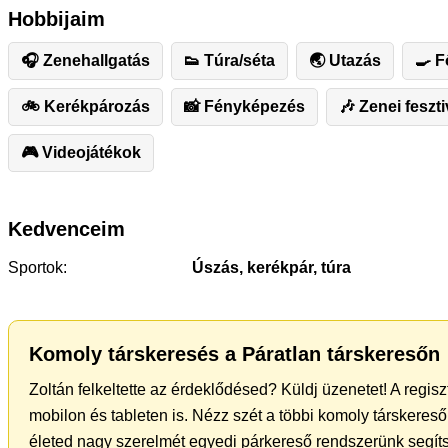
Hobbijaim
🎧 Zenehallgatás
👟 Túra/séta
🌏 Utazás
🍳 F
🚲 Kerékpározás
📸 Fényképezés
🎶 Zenei feszt
🎮 Videojátékok
Kedvenceim
Sportok:
Úszás, kerékpár, túra
Komoly társkeresés a Páratlan társkeresőn
Zoltán felkeltette az érdeklődésed? Küldj üzenetet! A regis
mobilon és tableten is. Nézz szét a többi komoly társkereső 
életed nagy szerelmét egyedi párkereső rendszerünk segíts