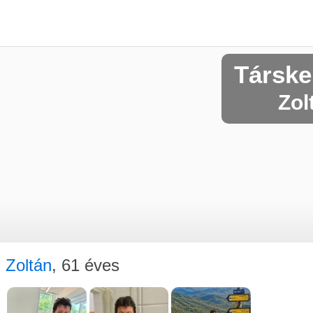
Társke
Zol
Zoltán
, 61 éves