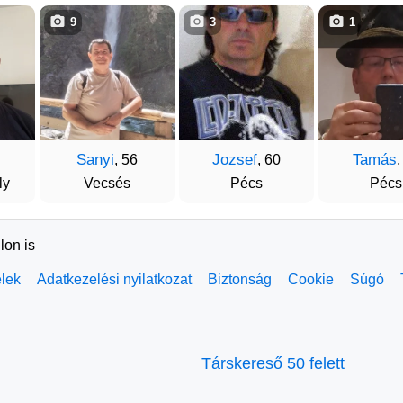
9
3
1
Sanyi
Jozsef
Tamás
, 56
, 60
,
ly
Vecsés
Pécs
Pécs
lon is
elek
Adatkezelési nyilatkozat
Biztonság
Cookie
Súgó
Társkereső 50 felett