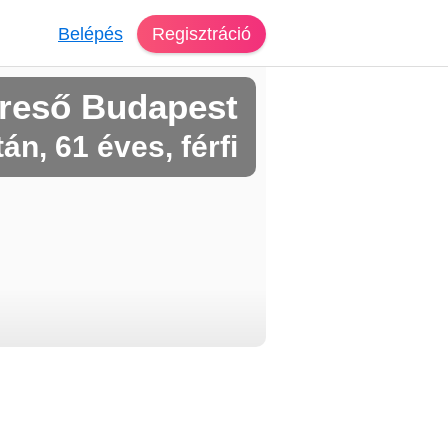
Belépés
Regisztráció
reső Budapest
tán, 61 éves, férfi