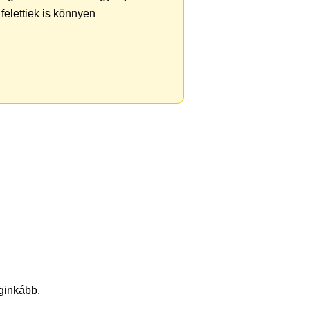
felettiek is könnyen
eginkább.