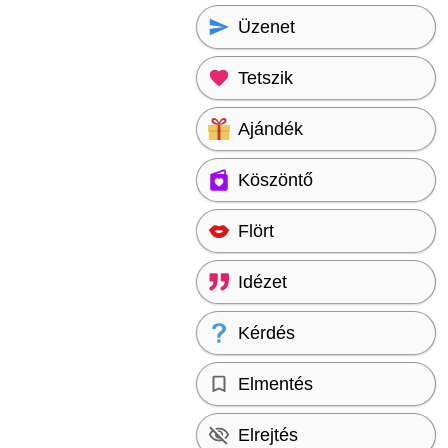
Üzenet
Tetszik
Ajándék
Köszöntő
Flört
Idézet
Kérdés
Elmentés
Elrejtés