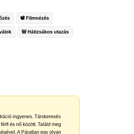
őzés
📽 Filmnézés
iválok
🎒 Hátizsákos utazás
ztráció ingyenes. Társkeresés
férfi és nő között. Találd meg
égével. A Páratlan egy olyan