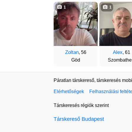
1
1
Zoltan
Alex
, 56
, 61
Göd
Szombathe
Páratlan társkereső, társkeresés mobi
Elérhetőségek
Felhasználási feltét
Társkeresés régiók szerint
Társkereső Budapest