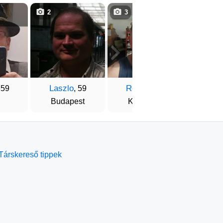
2
3
1
Laszlo
Róbert
Zolt
 59
, 59
, 60
Budapest
Kaposvár
Pé
Társkereső tippek