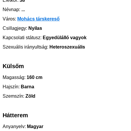
Életkor:
38
Névnap:
...
Város:
Mohács társkereső
Csillagjegy:
Nyilas
Kapcsolati státusz:
Egyedülálló vagyok
Szexuális irányultság:
Heteroszexuális
Külsőm
Magasság:
160 cm
Hajszín:
Barna
Szemszín:
Zöld
Hátterem
Anyanyelv:
Magyar