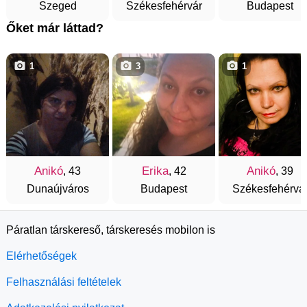
Szeged
Székesfehérvár
Budapest
Őket már láttad?
1
3
1
Anikó
Erika
Anikó
, 43
, 42
, 39
Dunaújváros
Budapest
Székesfehérvá
Páratlan társkereső, társkeresés mobilon is
Elérhetőségek
Felhasználási feltételek