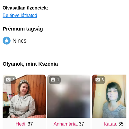
Olvasatlan üzenetek:
Belépve láthatod
Prémium tagság
Nincs
Olyanok, mint Kszénia
2
1
3
Hedi
Annamária
Kataa
, 37
, 37
, 35