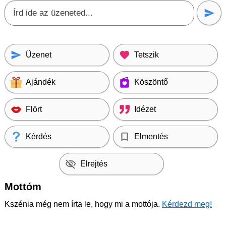
Üzenet
Tetszik
Ajándék
Köszöntő
Flört
Idézet
Kérdés
Elmentés
Elrejtés
Mottóm
Kszénia még nem írta le, hogy mi a mottója.
Kérdezd meg!