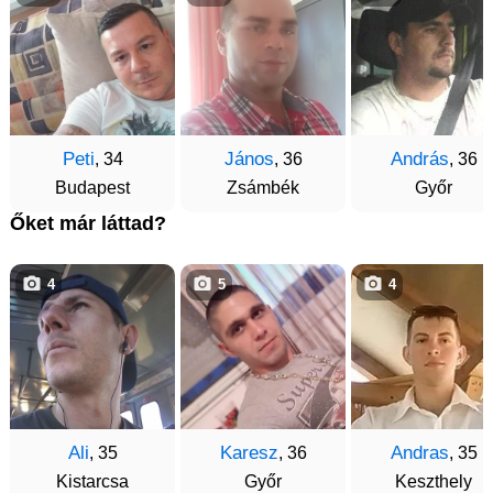
Peti
János
András
, 34
, 36
, 36
Budapest
Zsámbék
Győr
Őket már láttad?
4
5
4
Ali
Karesz
Andras
, 35
, 36
, 35
Kistarcsa
Győr
Keszthely