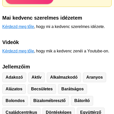
Mai kedvenc szerelmes idézetem
Kérdezd meg tőle
, hogy mi a kedvenc szerelmes idézete.
Videók
Kérdezd meg tőle
, hogy mik a kedvenc zenéi a Youtube-on.
Jellemzőim
Adakozó
Aktív
Alkalmazkodó
Aranyos
Alázatos
Becsületes
Barátságos
Bolondos
Bizalomébresztő
Bátorító
Családcentrikus
Döntésképes
Együttérző