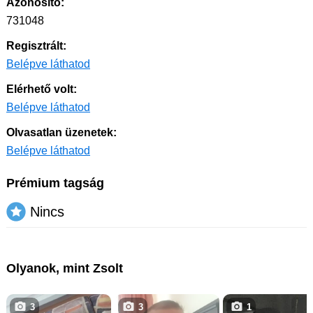
Azonosító:
731048
Regisztrált:
Belépve láthatod
Elérhető volt:
Belépve láthatod
Olvasatlan üzenetek:
Belépve láthatod
Prémium tagság
Nincs
Olyanok, mint Zsolt
3
3
1