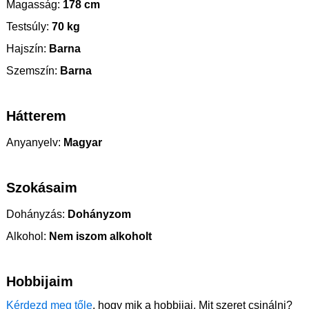
Magasság:
178 cm
Testsúly:
70 kg
Hajszín:
Barna
Szemszín:
Barna
Hátterem
Anyanyelv:
Magyar
Szokásaim
Dohányzás:
Dohányzom
Alkohol:
Nem iszom alkoholt
Hobbijaim
Kérdezd meg tőle
, hogy mik a hobbijai. Mit szeret csinálni?