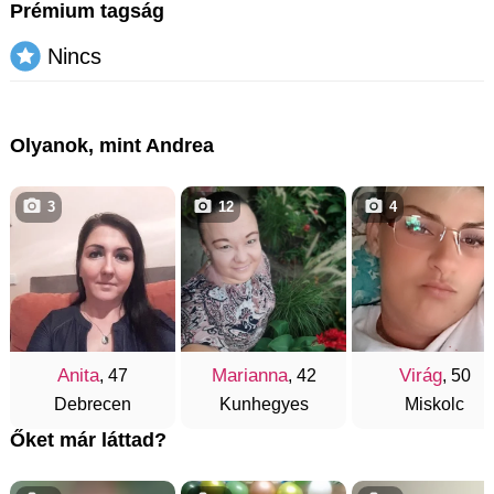
Prémium tagság
Nincs
Olyanok, mint Andrea
3
12
4
Anita
Marianna
Virág
, 47
, 42
, 50
Debrecen
Kunhegyes
Miskolc
Őket már láttad?