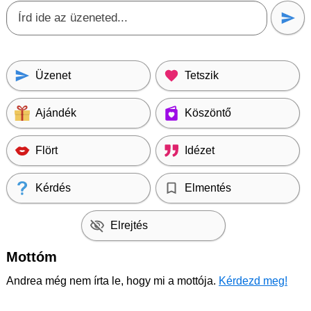
Üzenet
Tetszik
Ajándék
Köszöntő
Flört
Idézet
Kérdés
Elmentés
Elrejtés
Mottóm
Andrea még nem írta le, hogy mi a mottója.
Kérdezd meg!