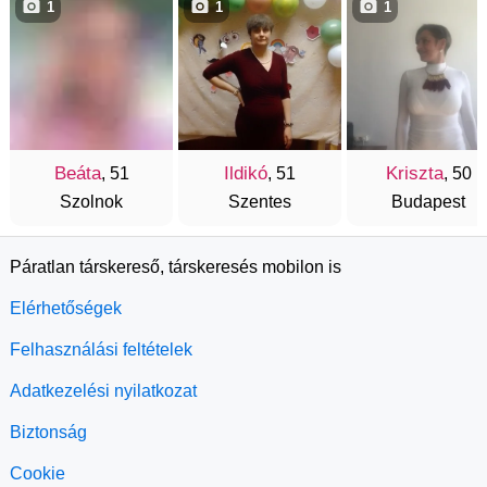
1
1
1
Beáta
Ildikó
Kriszta
, 51
, 51
, 50
Szolnok
Szentes
Budapest
Páratlan társkereső, társkeresés mobilon is
Elérhetőségek
Felhasználási feltételek
Adatkezelési nyilatkozat
Biztonság
Cookie