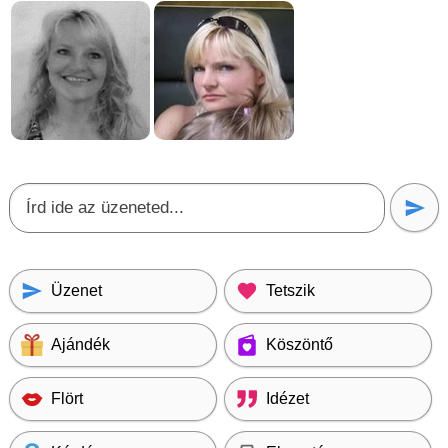
Üzenet
Tetszik
Ajándék
Köszöntő
Flört
Idézet