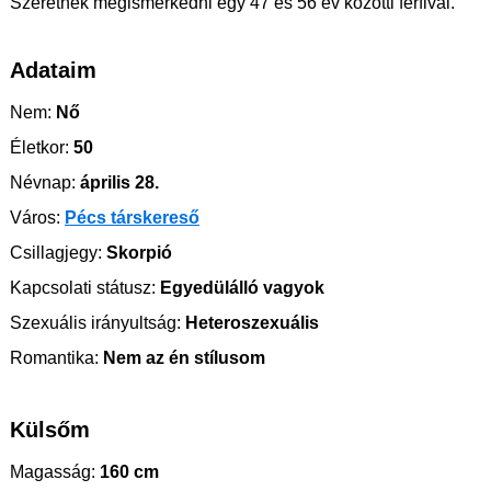
Szeretnék megismerkedni egy 47 és 56 év közötti férfival.
Adataim
Nem:
Nő
Életkor:
50
Névnap:
április 28.
Város:
Pécs társkereső
Csillagjegy:
Skorpió
Kapcsolati státusz:
Egyedülálló vagyok
Szexuális irányultság:
Heteroszexuális
Romantika:
Nem az én stílusom
Külsőm
Magasság:
160 cm