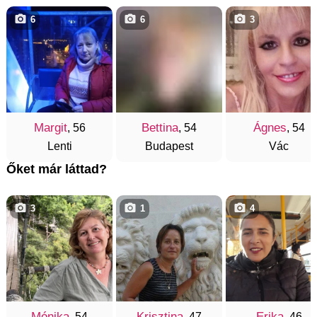
6
6
3
Margit
Bettina
Ágnes
, 56
, 54
, 54
Lenti
Budapest
Vác
Őket már láttad?
3
1
4
Mónika
Krisztina
Erika
, 54
, 47
, 46