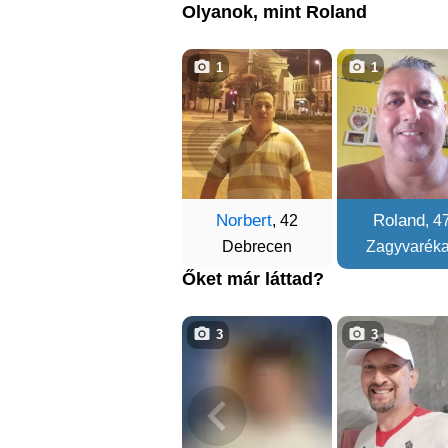
Olyanok, mint Roland
1
1
Norbert
Roland
, 42
, 4
Debrecen
Zagyvarék
Őket már láttad?
3
3