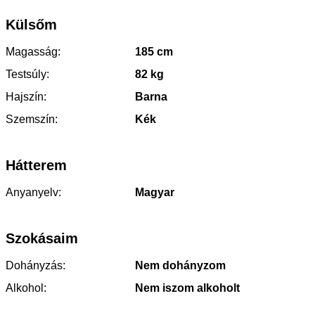
Külsőm
Magasság:
185 cm
Testsúly:
82 kg
Hajszín:
Barna
Szemszín:
Kék
Hátterem
Anyanyelv:
Magyar
Szokásaim
Dohányzás:
Nem dohányzom
Alkohol:
Nem iszom alkoholt