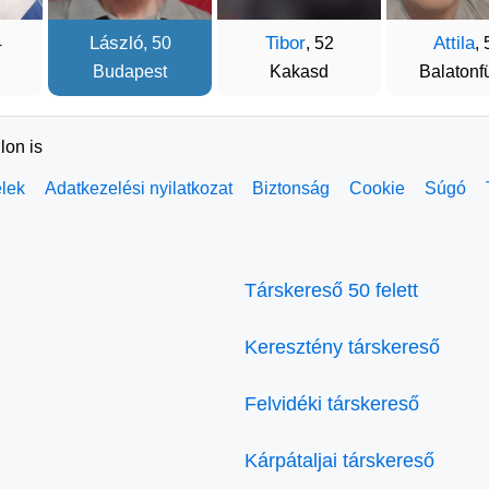
László
Tibor
Attila
4
, 50
, 52
, 
Budapest
Kakasd
Balatonf
lon is
elek
Adatkezelési nyilatkozat
Biztonság
Cookie
Súgó
Társkereső 50 felett
Keresztény társkereső
Felvidéki társkereső
Kárpátaljai társkereső