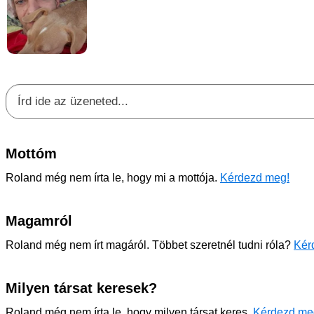
Mottóm
Roland még nem írta le, hogy mi a mottója.
Kérdezd meg!
Magamról
Roland még nem írt magáról. Többet szeretnél tudni róla?
Kér
Milyen társat keresek?
Roland még nem írta le, hogy milyen társat keres.
Kérdezd me