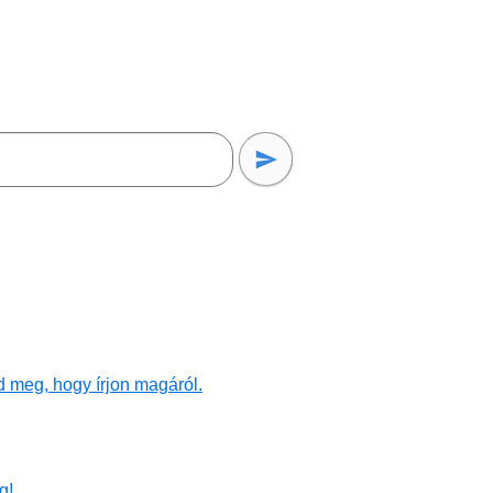
d meg, hogy írjon magáról.
g!