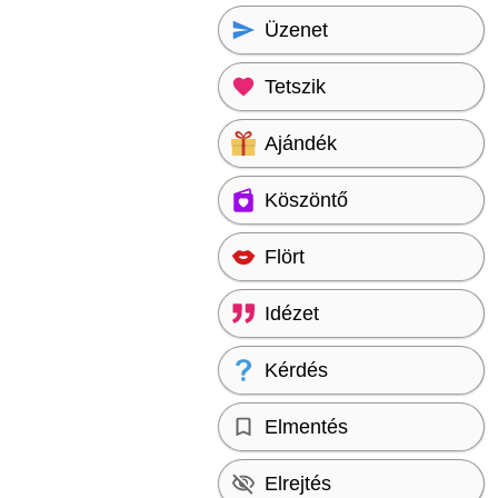
Üzenet
Tetszik
Ajándék
Köszöntő
Flört
Idézet
Kérdés
Elmentés
Elrejtés