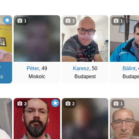
1
3
1
Péter
Karesz
Bálint
7
, 49
, 50
,
as
Miskolc
Budapest
Budape
2
2
1