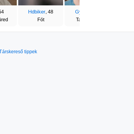
Hdbiker
György
Györ
54
, 48
, 51
üred
Fót
Tatabánya
Budak
Társkereső tippek