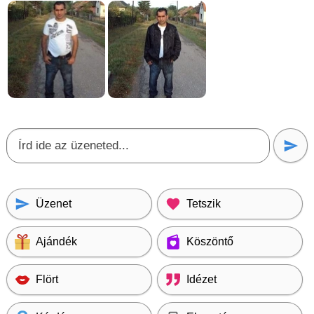
Üzenet
Tetszik
Ajándék
Köszöntő
Flört
Idézet