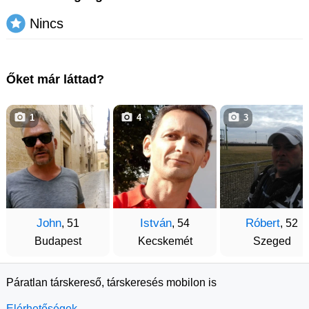
Nincs
Őket már láttad?
1
4
3
John
István
Róbert
, 51
, 54
, 52
Budapest
Kecskemét
Szeged
Páratlan társkereső, társkeresés mobilon is
Elérhetőségek