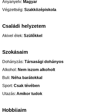
Anyanyelv:
Magyar
Végzettség:
Szakközépiskola
Családi helyzetem
Akivel élek:
Szülőkkel
Szokásaim
Dohányzás:
Társasági dohányos
Alkohol:
Nem iszom alkoholt
Buli:
Néha barátokkal
Sport:
Csak tévében
Utazás:
Amikor tudok
Hobbijaim