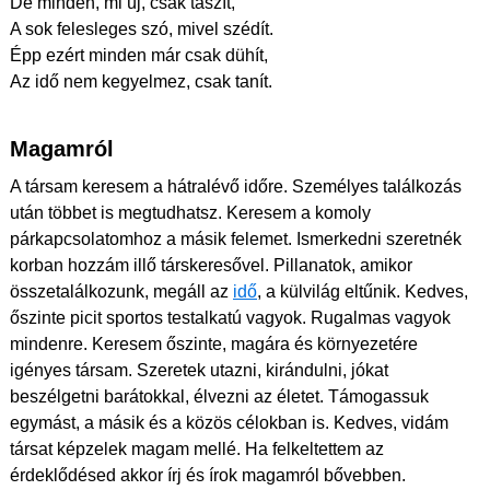
De minden, mi új, csak taszít,
A sok felesleges szó, mivel szédít.
Épp ezért minden már csak dühít,
Az idő nem kegyelmez, csak tanít.
Magamról
A társam keresem a hátralévő időre. Személyes találkozás
után többet is megtudhatsz. Keresem a komoly
párkapcsolatomhoz a másik felemet. Ismerkedni szeretnék
korban hozzám illő társkeresővel. Pillanatok, amikor
összetalálkozunk, megáll az
idő
, a külvilág eltűnik. Kedves,
őszinte picit sportos testalkatú vagyok. Rugalmas vagyok
mindenre. Keresem őszinte, magára és környezetére
igényes társam. Szeretek utazni, kirándulni, jókat
beszélgetni barátokkal, élvezni az életet. Támogassuk
egymást, a másik és a közös célokban is. Kedves, vidám
társat képzelek magam mellé. Ha felkeltettem az
érdeklődésed akkor írj és írok magamról bővebben.