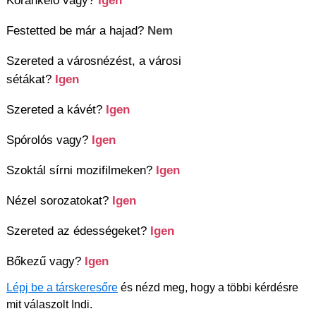
Koránkelő vagy?
Igen
Festetted be már a hajad?
Nem
Szereted a városnézést, a városi
sétákat?
Igen
Szereted a kávét?
Igen
Spórolós vagy?
Igen
Szoktál sírni mozifilmeken?
Igen
Nézel sorozatokat?
Igen
Szereted az édességeket?
Igen
Bőkezű vagy?
Igen
Lépj be a társkeresőre
és nézd meg, hogy a többi kérdésre
mit válaszolt Indi.