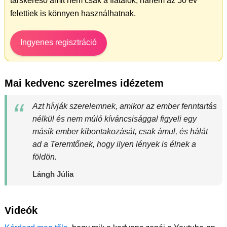
társkereső amit nem csak a fiatalok, hanem az 50 év
felettiek is könnyen használhatnak.
Ingyenes regisztráció
Mai kedvenc szerelmes idézetem
Azt hívják szerelemnek, amikor az ember fenntartás
nélkül és nem múló kíváncsisággal figyeli egy
másik ember kibontakozását, csak ámul, és hálát
ad a Teremtőnek, hogy ilyen lények is élnek a
földön.
Lángh Júlia
Videók