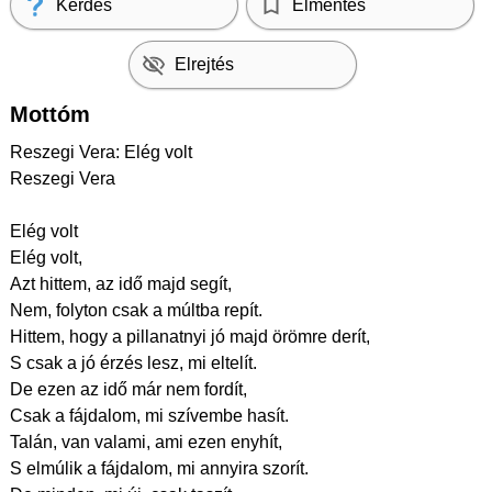
Kérdés
Elmentés
Elrejtés
Mottóm
Reszegi Vera: Elég volt
Reszegi Vera
Elég volt
Elég volt,
Azt hittem, az idő majd segít,
Nem, folyton csak a múltba repít.
Hittem, hogy a pillanatnyi jó majd örömre derít,
S csak a jó érzés lesz, mi eltelít.
De ezen az idő már nem fordít,
Csak a fájdalom, mi szívembe hasít.
Talán, van valami, ami ezen enyhít,
S elmúlik a fájdalom, mi annyira szorít.