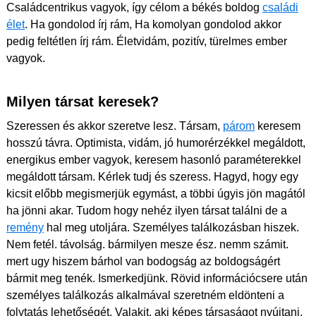
Családcentrikus vagyok, így célom a békés boldog
családi
élet
. Ha gondolod írj rám, Ha komolyan gondolod akkor
pedig feltétlen írj rám. Életvidám, pozitív, türelmes ember
vagyok.
Milyen társat keresek?
Szeressen és akkor szeretve lesz. Társam,
párom
keresem
hosszú távra. Optimista, vidám, jó humorérzékkel megáldott,
energikus ember vagyok, keresem hasonló paraméterekkel
megáldott társam. Kérlek tudj és szeress. Hagyd, hogy egy
kicsit előbb megismerjük egymást, a többi úgyis jön magától
ha jönni akar. Tudom hogy nehéz ilyen társat találni de a
remény
hal meg utoljára. Személyes találkozásban hiszek.
Nem fetél. távolság. bármilyen mesze ész. nemm számit.
mert ugy hiszem bárhol van bodogság az boldogságért
bármit meg tenék. Ismerkedjünk. Rövid információcsere után
személyes találkozás alkalmával szeretném eldönteni a
folytatás lehetőségét. Valakit, aki képes társaságot nyújtani,