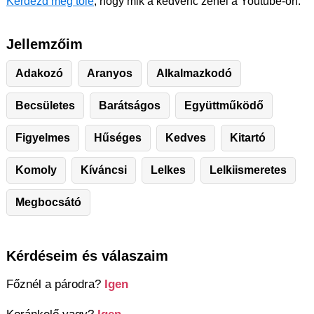
Kérdezd meg tőle
, hogy mik a kedvenc zenéi a Youtube-on.
Jellemzőim
Adakozó
Aranyos
Alkalmazkodó
Becsületes
Barátságos
Együttműködő
Figyelmes
Hűséges
Kedves
Kitartó
Komoly
Kíváncsi
Lelkes
Lelkiismeretes
Megbocsátó
Kérdéseim és válaszaim
Főznél a párodra?
Igen