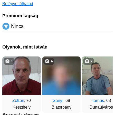
Belépve láthatod
Prémium tagság
Nincs
Olyanok, mint István
1
4
2
Zoltán
Sanyi
Tamás
, 70
, 68
, 68
Keszthely
Biatorbágy
Dunaújváros