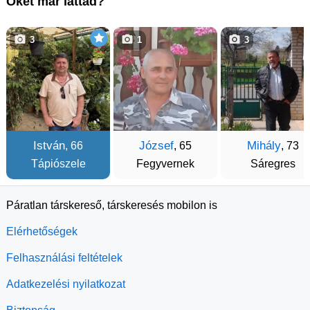
Őket már láttad?
3
1
3
István
József
Mihály
, 66
, 65
, 73
Tápiószele
Fegyvernek
Sáregres
Páratlan társkereső, társkeresés mobilon is
Elérhetőségek
Felhasználási feltételek
Adatkezelési nyilatkozat