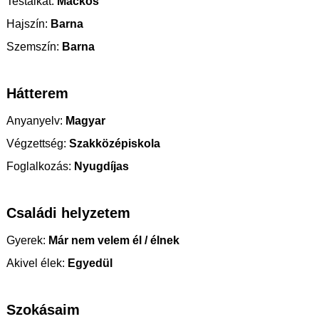
Testalkat:
Mackós
Hajszín:
Barna
Szemszín:
Barna
Hátterem
Anyanyelv:
Magyar
Végzettség:
Szakközépiskola
Foglalkozás:
Nyugdíjas
Családi helyzetem
Gyerek:
Már nem velem él / élnek
Akivel élek:
Egyedül
Szokásaim