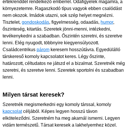
értékrenddel rendelkező emberrel. Odafigyelek magamra, a
környezetemre. Ragaszkodó típus vagyok ebben csalódást
nem okozok. Imádok utazni, sok szép helyet megnézni.
Tisztelet,
gondoskodás
, figyelmesség, odaadás,
humor
,
őszinteség, kitartás. Szeretek jönni-menni, intézkedni,
tevékenykedni a szabadban. Őszintén szeretni, és szeretve
lenni. Elég nyugodt, többnyire kiegyensúlyozott.
Családcentrikus
párom
keresem hosszútávra. Egyedülálló
társkereső komoly kapcsolatot keres. Légy őszinte,
határozott, céltudatos ne játszd el a bizalmat. Szeretnék még
szeretni, és szeretve lenni. Szeretek sportolni és szabadban
lenni.
Milyen társat keresek?
Szeretnék megismerkedni egy komoly társsal, komoly
kapcsolat
céljából. Képes legyen hosszú távon
elköteleződni. Szeretném ha meg akarnál ismerni. Legyen
vidám természetű. Társat keresek a lakhelyemhez közel.