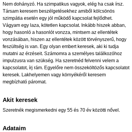
Nem dohányzó. Ha szimpatikus vagyok, elég ha csak írsz.
Társam keresem beszélgetésekhez amiből kölcsönös
szimpátia esetén egy jól működő kapcsolat fejlődhet.
Vágyam egy laza, kötetlen kapcsolat. Inkább hiszek abban,
hogy hasonló a hasonlót vonzza, mintsem az ellentétek
vonzásában, hiszen az ellentétek között törvényszerű, hogy
feszültség is van. Egy olyan embert keresek, aki ki tudja
mutatni az érzéseit. Számomra a személyes találkozóhoz
impulzusra van szükség. Ha szeretnéd felvenni velem a
kapcsolatot, írj rám. Egyelőre nem összeköltözős kapcsolatot
keresek. Lakhelyemen vagy környékéről keresem
megbízható páromat.
Akit keresek
Szeretnék megismerkedni egy 55 és 70 év közötti nővel.
Adataim