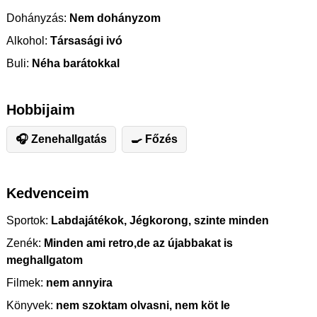
Dohányzás:
Nem dohányzom
Alkohol:
Társasági ivó
Buli:
Néha barátokkal
Hobbijaim
🎧 Zenehallgatás
🍳 Főzés
Kedvenceim
Sportok:
Labdajátékok, Jégkorong, szinte minden
Zenék:
Minden ami retro,de az újabbakat is
meghallgatom
Filmek:
nem annyira
Könyvek:
nem szoktam olvasni, nem köt le