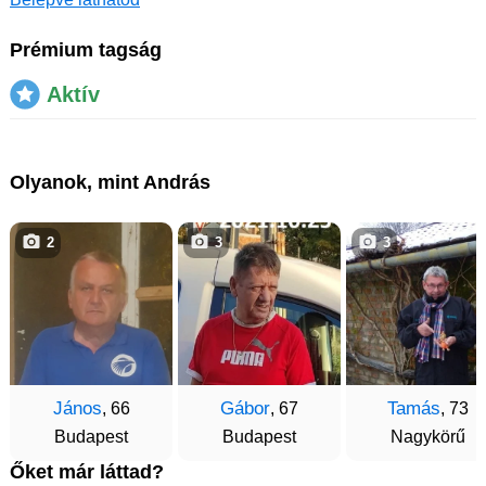
Prémium tagság
Aktív
Olyanok, mint András
2
3
3
János
Gábor
Tamás
, 66
, 67
, 73
Budapest
Budapest
Nagykörű
Őket már láttad?