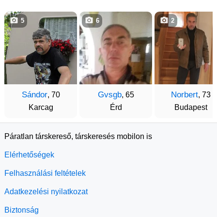
5
6
2
Sándor
Gvsgb
Norbert
, 70
, 65
, 73
Karcag
Érd
Budapest
Páratlan társkereső, társkeresés mobilon is
Elérhetőségek
Felhasználási feltételek
Adatkezelési nyilatkozat
Biztonság