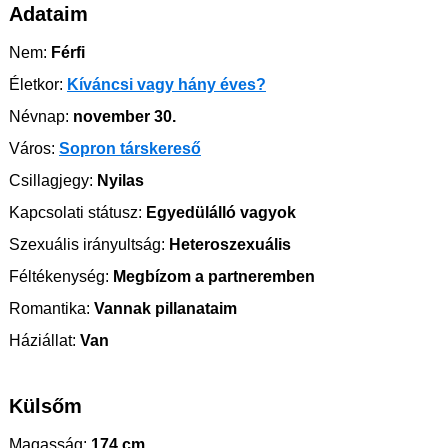
Adataim
Nem:
Férfi
Életkor:
Kíváncsi vagy hány éves?
Névnap:
november 30.
Város:
Sopron társkereső
Csillagjegy:
Nyilas
Kapcsolati státusz:
Egyedülálló vagyok
Szexuális irányultság:
Heteroszexuális
Féltékenység:
Megbízom a partneremben
Romantika:
Vannak pillanataim
Háziállat:
Van
Külsőm
Magasság:
174 cm