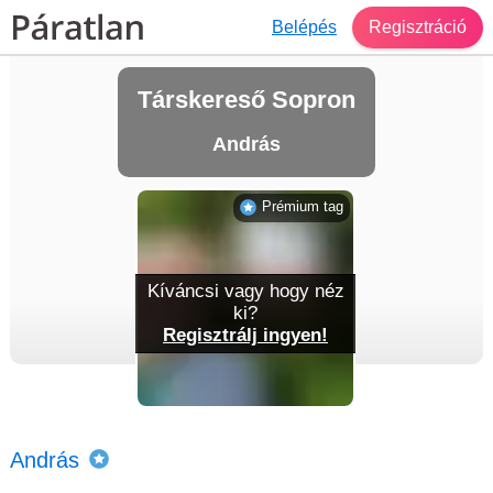
Belépés
Regisztráció
Társkereső Sopron
András
Prémium tag
Kíváncsi vagy hogy néz
ki?
Regisztrálj ingyen!
András