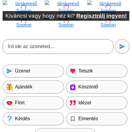
Kíváncsi vagy hogy néz ki?
Regisztrálj ingyen!
Üzenet
Tetszik
Ajándék
Köszöntő
Flört
Idézet
Kérdés
Elmentés