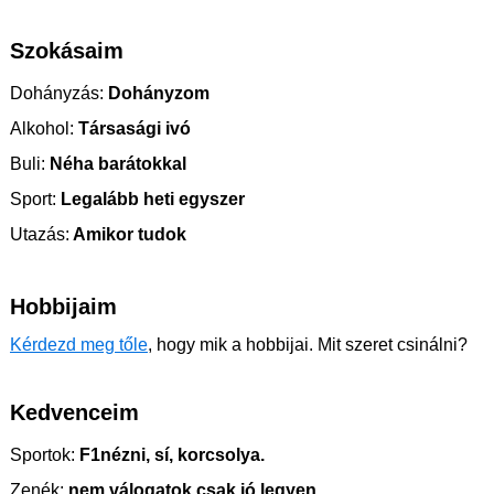
Szokásaim
Dohányzás:
Dohányzom
Alkohol:
Társasági ivó
Buli:
Néha barátokkal
Sport:
Legalább heti egyszer
Utazás:
Amikor tudok
Hobbijaim
Kérdezd meg tőle
, hogy mik a hobbijai. Mit szeret csinálni?
Kedvenceim
Sportok:
F1nézni, sí, korcsolya.
Zenék:
nem válogatok csak jó legyen