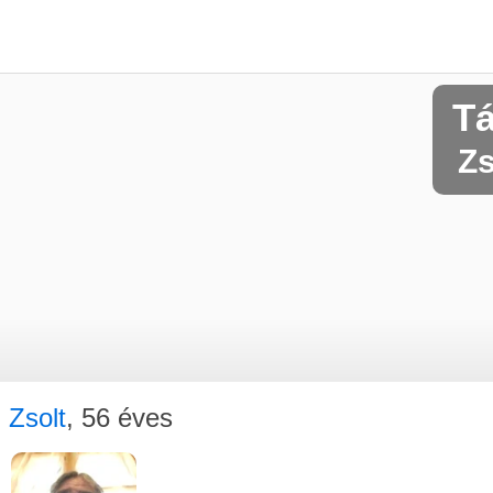
Tá
Zs
Zsolt
, 56 éves