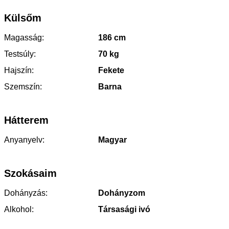
Külsőm
Magasság:
186 cm
Testsúly:
70 kg
Hajszín:
Fekete
Szemszín:
Barna
Hátterem
Anyanyelv:
Magyar
Szokásaim
Dohányzás:
Dohányzom
Alkohol:
Társasági ivó