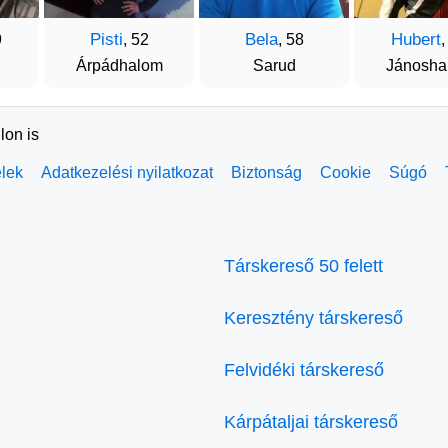
Pisti
Bela
Hubert
9
, 52
, 58
,
Árpádhalom
Sarud
Jánosha
lon is
elek
Adatkezelési nyilatkozat
Biztonság
Cookie
Súgó
Társkereső 50 felett
Keresztény társkereső
Felvidéki társkereső
Kárpátaljai társkereső