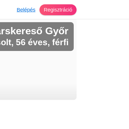
Belépés
Regisztráció
rskereső Győr
olt, 56 éves, férfi