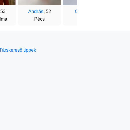
András
Gyuri
Zsol
 53
, 52
, 58
lma
Pécs
Pécs
To
Társkereső tippek