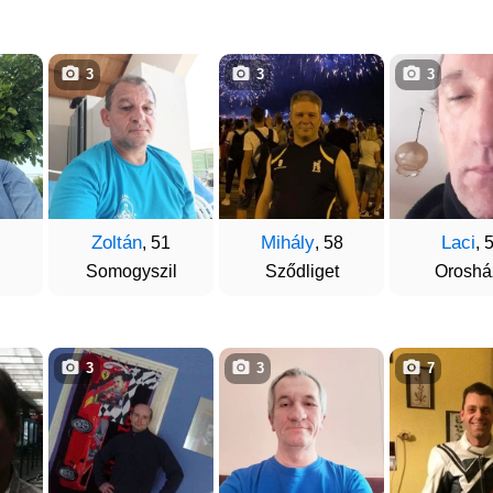
3
3
3
Zoltán
Mihály
Laci
, 51
, 58
, 
Somogyszil
Sződliget
Oroshá
3
3
7