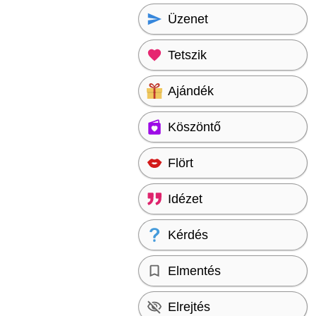
Üzenet
Tetszik
Ajándék
Köszöntő
Flört
Idézet
Kérdés
Elmentés
Elrejtés