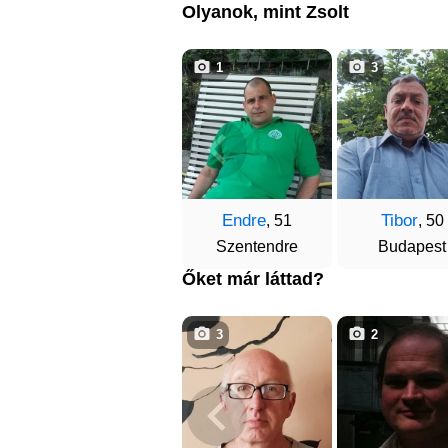
Olyanok, mint Zsolt
1
3
Endre
Tibor
, 51
, 50
Szentendre
Budapest
Őket már láttad?
3
2