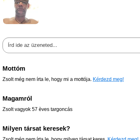
Mottóm
Zsolt még nem írta le, hogy mi a mottója.
Kérdezd meg!
Magamról
Zsolt vagyok 57 èves targoncás
Milyen társat keresek?
Zsolt még nem írta le, hogy milyen társat keres.
Kérdezd meg!