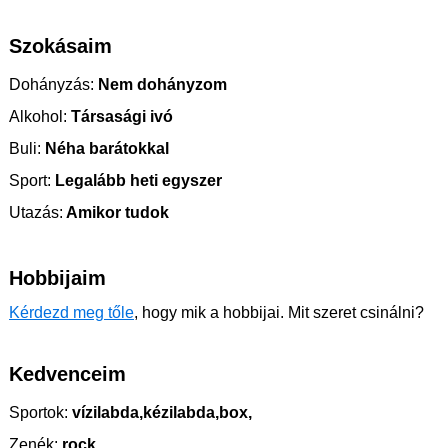
Szokásaim
Dohányzás:
Nem dohányzom
Alkohol:
Társasági ivó
Buli:
Néha barátokkal
Sport:
Legalább heti egyszer
Utazás:
Amikor tudok
Hobbijaim
Kérdezd meg tőle
, hogy mik a hobbijai. Mit szeret csinálni?
Kedvenceim
Sportok:
vízilabda,kézilabda,box,
Zenék:
rock