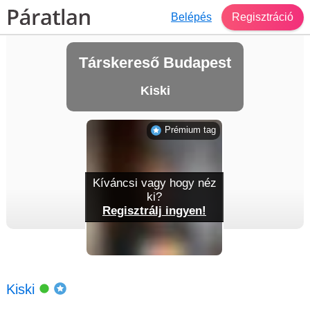
Belépés
Regisztráció
Társkereső Budapest
Kiski
Prémium tag
Kíváncsi vagy hogy néz
ki?
Regisztrálj ingyen!
Kiski