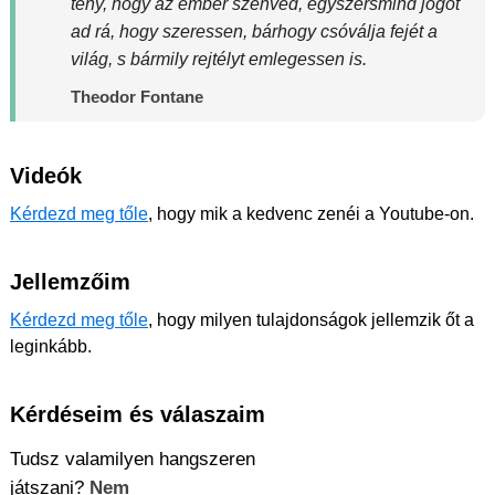
tény, hogy az ember szenved, egyszersmind jogot
ad rá, hogy szeressen, bárhogy csóválja fejét a
világ, s bármily rejtélyt emlegessen is.
Theodor Fontane
Videók
Kérdezd meg tőle
, hogy mik a kedvenc zenéi a Youtube-on.
Jellemzőim
Kérdezd meg tőle
, hogy milyen tulajdonságok jellemzik őt a
leginkább.
Kérdéseim és válaszaim
Tudsz valamilyen hangszeren
játszani?
Nem