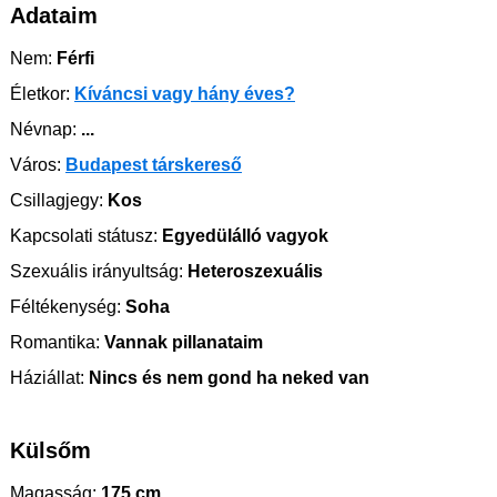
Adataim
Nem:
Férfi
Életkor:
Kíváncsi vagy hány éves?
Névnap:
...
Város:
Budapest társkereső
Csillagjegy:
Kos
Kapcsolati státusz:
Egyedülálló vagyok
Szexuális irányultság:
Heteroszexuális
Féltékenység:
Soha
Romantika:
Vannak pillanataim
Háziállat:
Nincs és nem gond ha neked van
Külsőm
Magasság:
175 cm