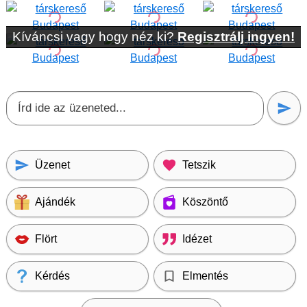
Kíváncsi vagy hogy néz ki?
Regisztrálj ingyen!
Üzenet
Tetszik
Ajándék
Köszöntő
Flört
Idézet
Kérdés
Elmentés