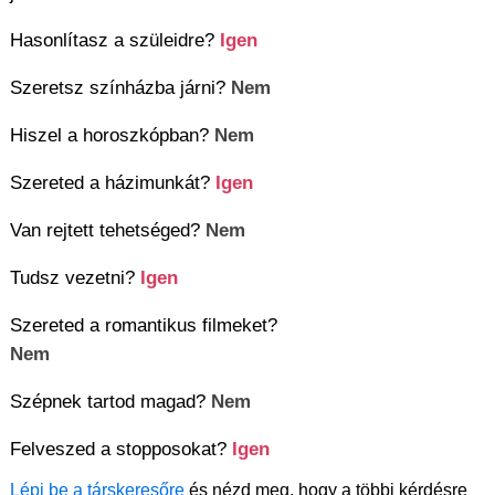
Hasonlítasz a szüleidre?
Igen
Szeretsz színházba járni?
Nem
Hiszel a horoszkópban?
Nem
Szereted a házimunkát?
Igen
Van rejtett tehetséged?
Nem
Tudsz vezetni?
Igen
Szereted a romantikus filmeket?
Nem
Szépnek tartod magad?
Nem
Felveszed a stopposokat?
Igen
Lépj be a társkeresőre
és nézd meg, hogy a többi kérdésre