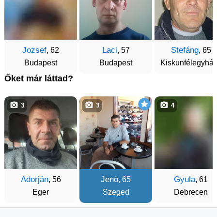
Jozsef
Laci
Stefáng
, 62
, 57
, 65
Budapest
Budapest
Kiskunfélegyhá
Őket már láttad?
3
3
4
Adorján
Jenö
Gyula
, 56
, 65
, 61
Eger
Szeged
Debrecen