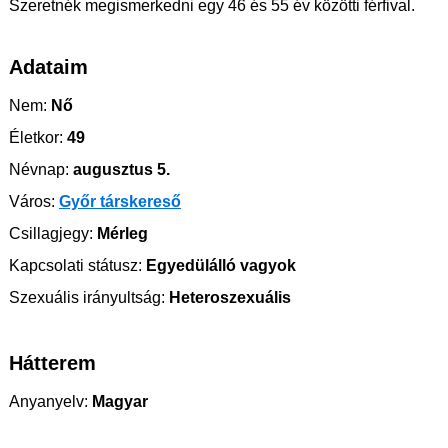
Szeretnék megismerkedni egy 46 és 55 év közötti férfival.
Adataim
Nem:
Nő
Életkor:
49
Névnap:
augusztus 5.
Város:
Győr társkereső
Csillagjegy:
Mérleg
Kapcsolati státusz:
Egyedülálló vagyok
Szexuális irányultság:
Heteroszexuális
Hátterem
Anyanyelv:
Magyar