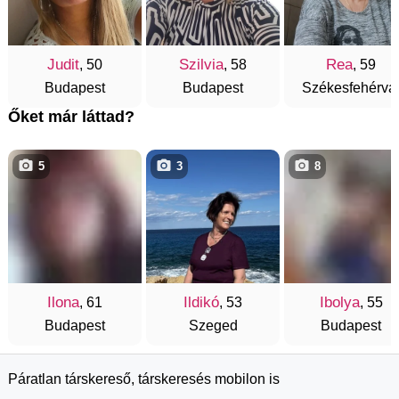
Judit
Szilvia
Rea
, 50
, 58
, 59
Budapest
Budapest
Székesfehérvá
Őket már láttad?
5
3
8
Ilona
Ildikó
Ibolya
, 61
, 53
, 55
Budapest
Szeged
Budapest
Páratlan társkereső, társkeresés mobilon is