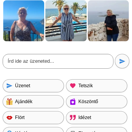
Üzenet
Tetszik
Ajándék
Köszöntő
Flört
Idézet