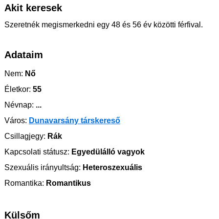
Akit keresek
Szeretnék megismerkedni egy 48 és 56 év közötti férfival.
Adataim
Nem:
Nő
Életkor:
55
Névnap:
...
Város:
Dunavarsány társkereső
Csillagjegy:
Rák
Kapcsolati státusz:
Egyedülálló vagyok
Szexuális irányultság:
Heteroszexuális
Romantika:
Romantikus
Külsőm