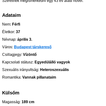
Szeretnék megismerkedni egy 43 év alatti nővel.
Adataim
Nem:
Férfi
Életkor:
37
Névnap:
április 3.
Város:
Budapest társkereső
Csillagjegy:
Vízöntő
Kapcsolati státusz:
Egyedülálló vagyok
Szexuális irányultság:
Heteroszexuális
Romantika:
Vannak pillanataim
Külsőm
Magasság:
189 cm