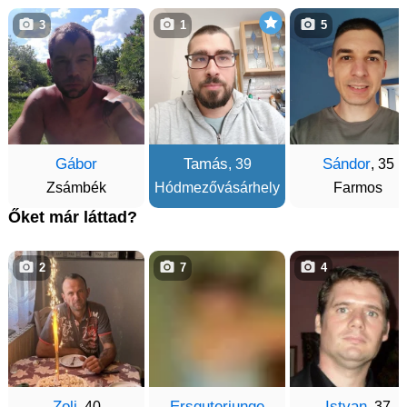
3
1
5
Gábor
Tamás
Sándor
, 39
, 35
Zsámbék
Hódmezővásárhely
Farmos
Őket már láttad?
2
7
4
Zoli
Ersguterjunge
Istvan
, 40
, 37