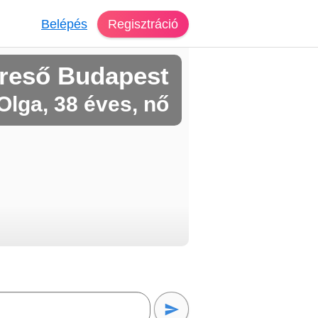
Belépés
Regisztráció
reső Budapest
Olga, 38 éves, nő