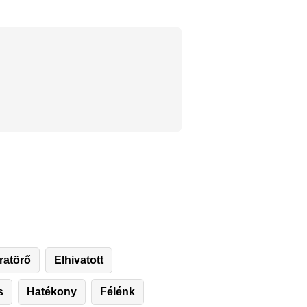
ratörő
Elhivatott
s
Hatékony
Félénk