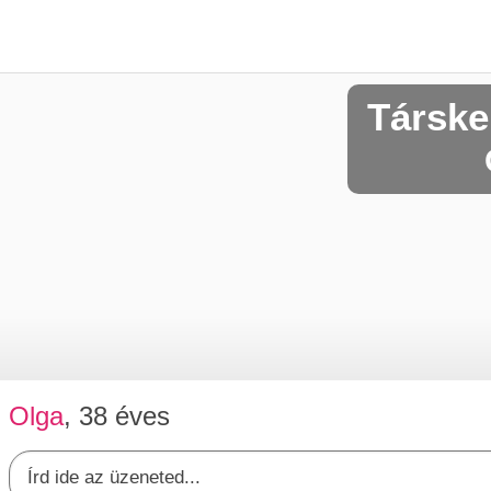
Társke
Olga
, 38 éves