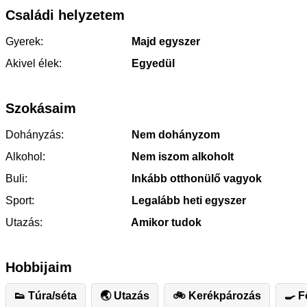
Családi helyzetem
Gyerek:
Majd egyszer
Akivel élek:
Egyedül
Szokásaim
Dohányzás:
Nem dohányzom
Alkohol:
Nem iszom alkoholt
Buli:
Inkább otthonülő vagyok
Sport:
Legalább heti egyszer
Utazás:
Amikor tudok
Hobbijaim
👟 Túra/séta
🌏 Utazás
🚲 Kerékpározás
🍳 F