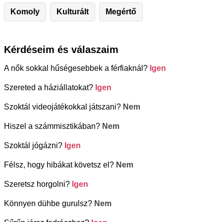
Komoly
Kulturált
Megértő
Kérdéseim és válaszaim
A nők sokkal hűségesebbek a férfiaknál?
Igen
Szereted a háziállatokat?
Igen
Szoktál videojátékokkal játszani?
Nem
Hiszel a számmisztikában?
Nem
Szoktál jógázni?
Igen
Félsz, hogy hibákat követsz el?
Nem
Szeretsz horgolni?
Igen
Könnyen dühbe gurulsz?
Nem