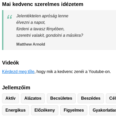
Mai kedvenc szerelmes idézetem
Jelentéktelen apróság lenne
élvezni a napot,
fürdeni a tavasz fényében,
szeretni valakit, gondolni a másikra?
Matthew Arnold
Videók
Kérdezd meg tőle
, hogy mik a kedvenc zenéi a Youtube-on.
Jellemzőim
Aktív
Alázatos
Becsületes
Beszédes
Cél
Energikus
Előzékeny
Figyelmes
Gyakorlatia