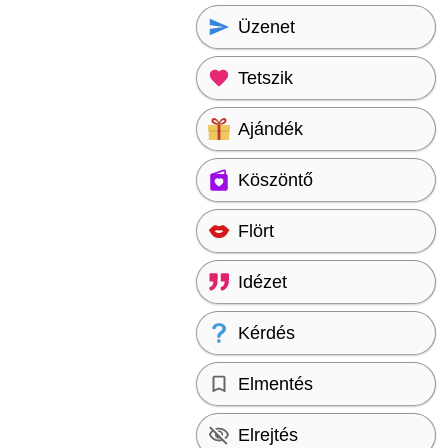
Üzenet
Tetszik
Ajándék
Köszöntő
Flört
Idézet
Kérdés
Elmentés
Elrejtés