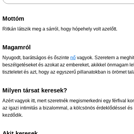
Mottóm
Ritkán látszik meg a sárról, hogy hópehely volt azelőtt.
Magamról
Nyugodt, barátságos és őszinte
nő
vagyok. Szeretem a meghitt
beszélgetéseket és azokat az embereket, akikkel önmagam leh
tiszteletet és azt, hogy az egyszerű pillanatokban is örömet tal
Milyen társat keresek?
Azért vagyok itt, mert szeretnék megismerkedni egy férfival k
az igazi intimitás a bizalommal, a kölcsönös érdeklődéssel é
kezdődik.
Akit keresek