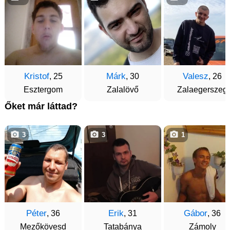
Kristof
Márk
Valesz
, 25
, 30
, 26
Esztergom
Zalalövő
Zalaegerszeg
Őket már láttad?
3
3
1
Péter
Erik
Gábor
, 36
, 31
, 36
Mezőkövesd
Tatabánya
Zámoly