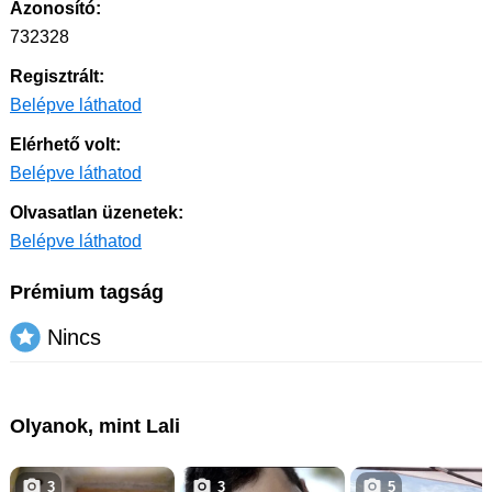
Azonosító:
732328
Regisztrált:
Belépve láthatod
Elérhető volt:
Belépve láthatod
Olvasatlan üzenetek:
Belépve láthatod
Prémium tagság
Nincs
Olyanok, mint Lali
3
3
5