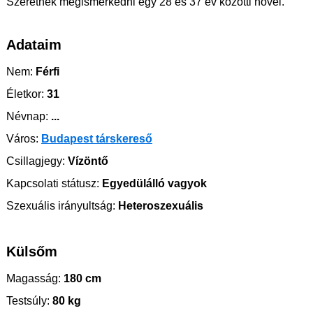
Szeretnék megismerkedni egy 28 és 37 év közötti nővel.
Adataim
Nem:
Férfi
Életkor:
31
Névnap:
...
Város:
Budapest társkereső
Csillagjegy:
Vízöntő
Kapcsolati státusz:
Egyedülálló vagyok
Szexuális irányultság:
Heteroszexuális
Külsőm
Magasság:
180 cm
Testsúly:
80 kg