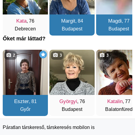
Kata
Margit
Magdi
, 76
, 84
, 77
Debrecen
Budapest
Budapest
Őket már láttad?
2
3
3
Eszter
Györgyi
Katalin
, 81
, 76
, 77
Győr
Budapest
Balatonfüred
Páratlan társkereső, társkeresés mobilon is