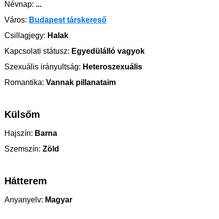
Névnap:
...
Város:
Budapest társkereső
Csillagjegy:
Halak
Kapcsolati státusz:
Egyedülálló vagyok
Szexuális irányultság:
Heteroszexuális
Romantika:
Vannak pillanataim
Külsőm
Hajszín:
Barna
Szemszín:
Zöld
Hátterem
Anyanyelv:
Magyar