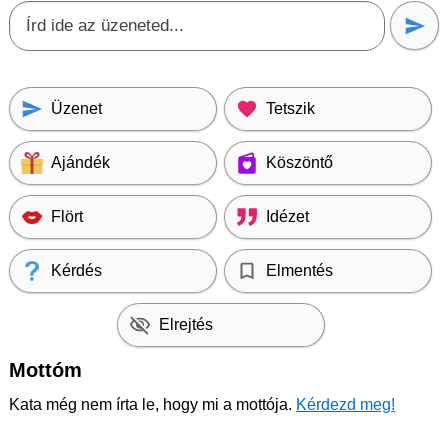
Üzenet
Tetszik
Ajándék
Köszöntő
Flört
Idézet
Kérdés
Elmentés
Elrejtés
Mottóm
Kata még nem írta le, hogy mi a mottója.
Kérdezd meg!