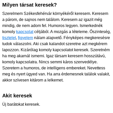
Milyen társat keresek?
Szerelmem Székesfehérvár környékéről keresem. Keresem
a párom, de sajnos nem találom. Keresem az igazit még
mindig, de nem adom fel. Humoros legyen. Ismerkednék
komoly
kapcsolat
céljából. A mozgás a lételeme. Őszinteség,
tisztelet
,
figyelem
nálam alapvető. Fényképes megkeresésre
tudok válaszolni. Aki csak kalandot szeretne azt megkérem
lapozzon. Kizárólag komoly kapcsolatot keresek. Szeretném
ha meg akarnál ismerni. Igaz társam keresem hosszútávú,
komoly kapcsolatra. Nincs semmi káros szenvedélye.
Szeretem a humoros, de intelligens embereket. Nevettess
meg és nyert ügyed van. Ha arra érdemesnek találok valakit,
akkor szívesen kitárom a lelkemet.
Akit keresek
Új barátokat keresek.