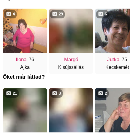
4
29
6
Ilona
Margó
Jutka
, 76
, 75
Ajka
Kisújszállás
Kecskemét
Őket már láttad?
21
3
2