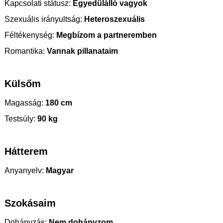
Kapcsolati státusz:
Egyedülálló vagyok
Szexuális irányultság:
Heteroszexuális
Féltékenység:
Megbízom a partneremben
Romantika:
Vannak pillanataim
Külsőm
Magasság:
180 cm
Testsúly:
90 kg
Hátterem
Anyanyelv:
Magyar
Szokásaim
Dohányzás:
Nem dohányzom