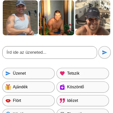
Üzenet
Tetszik
Ajándék
Köszöntő
Flört
Idézet