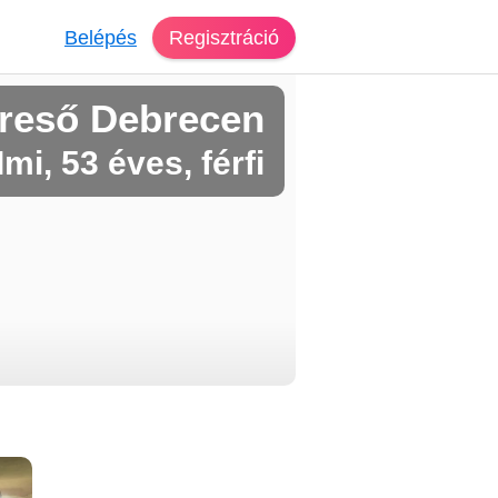
Belépés
Regisztráció
reső Debrecen
Imi, 53 éves, férfi