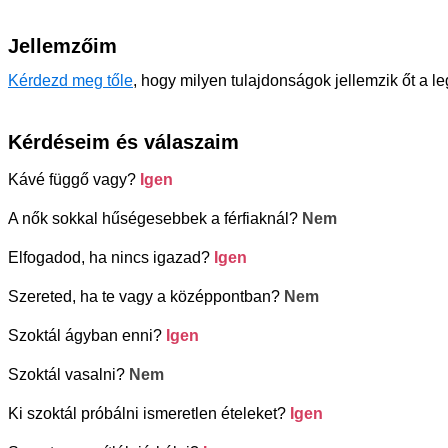
Jellemzőim
Kérdezd meg tőle
, hogy milyen tulajdonságok jellemzik őt a l
Kérdéseim és válaszaim
Kávé függő vagy?
Igen
A nők sokkal hűségesebbek a férfiaknál?
Nem
Elfogadod, ha nincs igazad?
Igen
Szereted, ha te vagy a középpontban?
Nem
Szoktál ágyban enni?
Igen
Szoktál vasalni?
Nem
Ki szoktál próbálni ismeretlen ételeket?
Igen