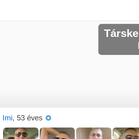
Társke
Imi
, 53 éves