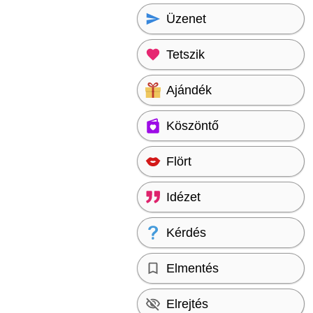
Üzenet
Tetszik
Ajándék
Köszöntő
Flört
Idézet
Kérdés
Elmentés
Elrejtés