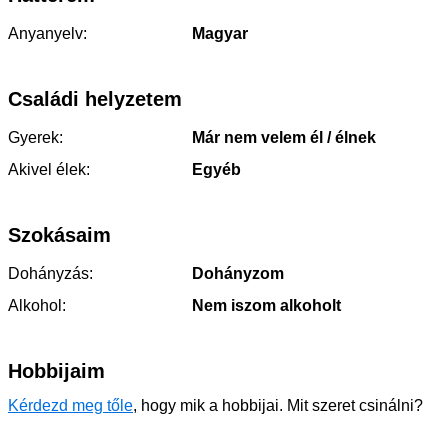
Anyanyelv:
Magyar
Családi helyzetem
Gyerek:
Már nem velem él / élnek
Akivel élek:
Egyéb
Szokásaim
Dohányzás:
Dohányzom
Alkohol:
Nem iszom alkoholt
Hobbijaim
Kérdezd meg tőle
, hogy mik a hobbijai. Mit szeret csinálni?