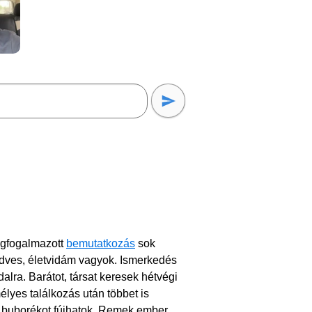
egfogalmazott
bemutatkozás
sok
kedves, életvidám vagyok. Ismerkedés
dalra. Barátot, társat keresek hétvégi
lyes találkozás után többet is
t buborékot fújhatok. Remek ember