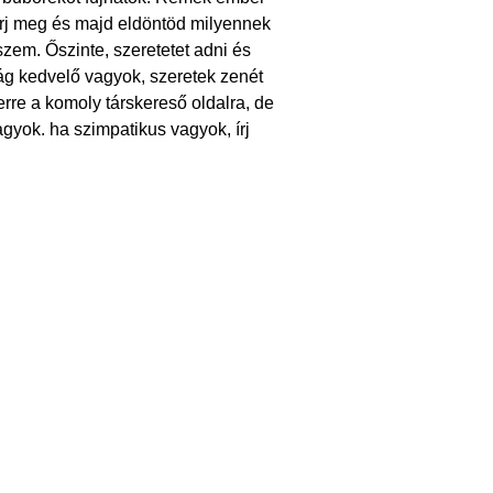
rj meg és majd eldöntöd milyennek
zem. Őszinte, szeretetet adni és
ág kedvelő vagyok, szeretek zenét
erre a komoly társkereső oldalra, de
gyok. ha szimpatikus vagyok, írj