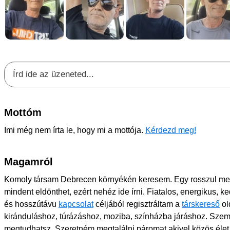
Mottóm
Imi még nem írta le, hogy mi a mottója.
Kérdezd meg!
Magamról
Komoly társam Debrecen környékén keresem. Egy rosszul m
mindent eldönthet, ezért nehéz ide írni. Fiatalos, energikus, 
és hosszútávu
kapcsolat
céljából regisztráltam a
társkereső
ol
kiránduláshoz, túrázáshoz, moziba, színházba járáshoz. Szemé
megtudhatsz. Szeretném megtalálni páromat akivel közös éle