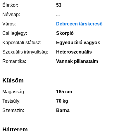
Életkor:
53
Névnap:
...
Város:
Debrecen társkereső
Csillagjegy:
Skorpió
Kapcsolati státusz:
Egyedülálló vagyok
Szexuális irányultság:
Heteroszexuális
Romantika:
Vannak pillanataim
Külsőm
Magasság:
185 cm
Testsúly:
70 kg
Szemszín:
Barna
Hátterem