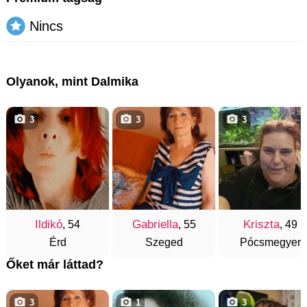
Nincs
Olyanok, mint Dalmika
3
3
3
Ildikó
Gabriella
Kriszta
, 54
, 55
, 49
Érd
Szeged
Pócsmegyer
Őket már láttad?
3
1
3