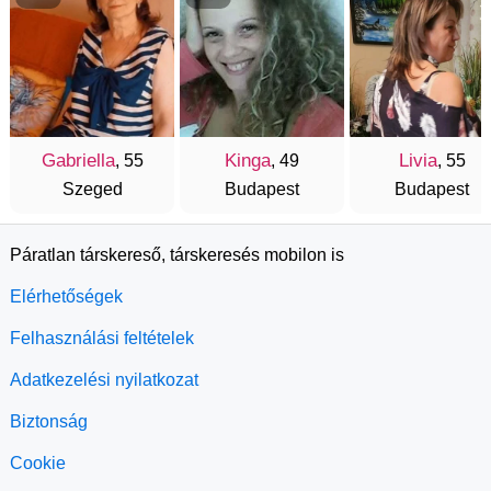
Gabriella
Kinga
Livia
, 55
, 49
, 55
Szeged
Budapest
Budapest
Páratlan társkereső, társkeresés mobilon is
Elérhetőségek
Felhasználási feltételek
Adatkezelési nyilatkozat
Biztonság
Cookie