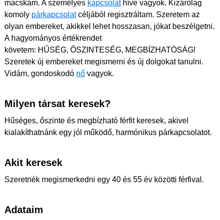
macskám. A személyes
kapcsolat
híve vagyok. Kizárólag
komoly
párkapcsolat
céljából regisztráltam. Szeretem az
olyan embereket, akikkel lehet hosszasan, jókat beszélgetni.
A hagyományos értékrendet
követem: HŰSÉG, ŐSZINTESÉG, MEGBÍZHATÓSÁG!
Szeretek új embereket megismerni és új dolgokat tanulni.
Vidám, gondoskodó
nő
vagyok.
Milyen társat keresek?
Hűséges, őszinte és megbízható férfit keresek, akivel
kialakíthatnánk egy jól működő, harmónikus párkapcsolatot.
Akit keresek
Szeretnék megismerkedni egy 40 és 55 év közötti férfival.
Adataim