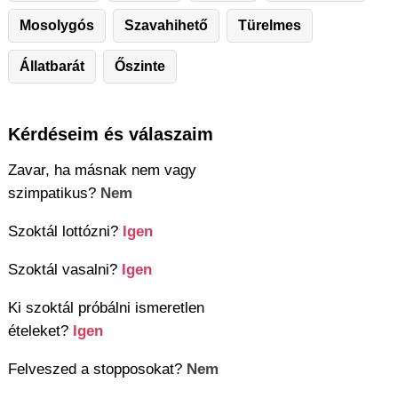
Mosolygós
Szavahihető
Türelmes
Állatbarát
Őszinte
Kérdéseim és válaszaim
Zavar, ha másnak nem vagy
szimpatikus?
Nem
Szoktál lottózni?
Igen
Szoktál vasalni?
Igen
Ki szoktál próbálni ismeretlen
ételeket?
Igen
Felveszed a stopposokat?
Nem