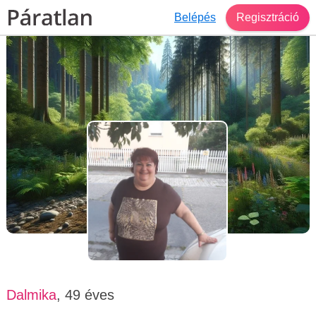
Belépés
Regisztráció
Társkereső Budapest
Dalmika, 49 éves, nő
Dalmika
, 49 éves