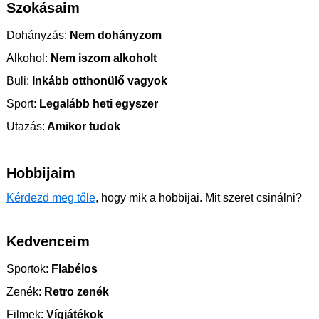
Szokásaim
Dohányzás:
Nem dohányzom
Alkohol:
Nem iszom alkoholt
Buli:
Inkább otthonülő vagyok
Sport:
Legalább heti egyszer
Utazás:
Amikor tudok
Hobbijaim
Kérdezd meg tőle
, hogy mik a hobbijai. Mit szeret csinálni?
Kedvenceim
Sportok:
Flabélos
Zenék:
Retro zenék
Filmek:
Vígjátékok