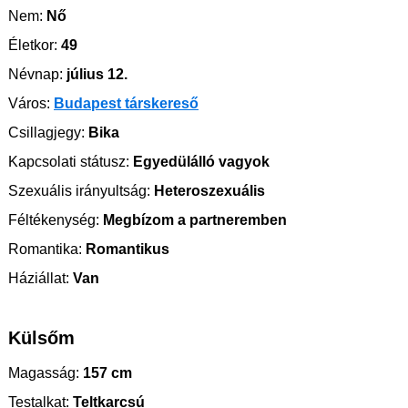
Nem:
Nő
Életkor:
49
Névnap:
július 12.
Város:
Budapest társkereső
Csillagjegy:
Bika
Kapcsolati státusz:
Egyedülálló vagyok
Szexuális irányultság:
Heteroszexuális
Féltékenység:
Megbízom a partneremben
Romantika:
Romantikus
Háziállat:
Van
Külsőm
Magasság:
157 cm
Testalkat:
Teltkarcsú