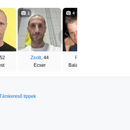
1
4
16
Zsolt
Péter
Zolt
 52
, 44
, 43
st
Ecser
Balatonszemes
Buda
Társkereső tippek