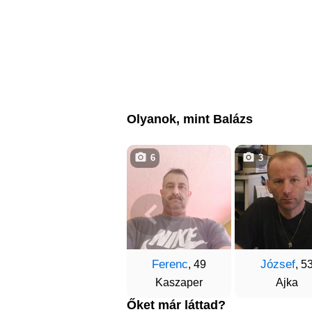
Olyanok, mint Balázs
6
3
Ferenc
József
, 49
, 5
Kaszaper
Ajka
Őket már láttad?