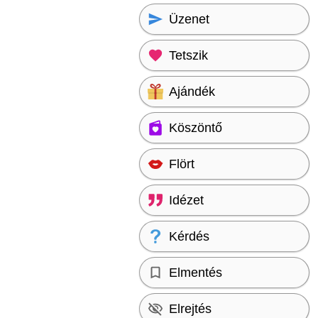
Üzenet
Tetszik
Ajándék
Köszöntő
Flört
Idézet
Kérdés
Elmentés
Elrejtés