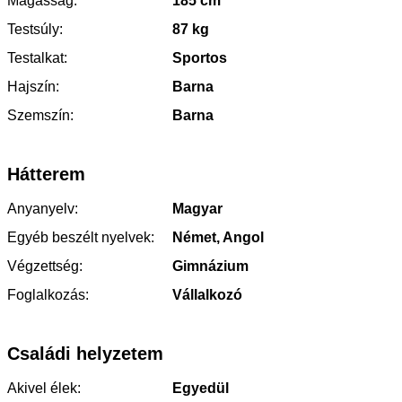
Magasság:
185 cm
Testsúly:
87 kg
Testalkat:
Sportos
Hajszín:
Barna
Szemszín:
Barna
Hátterem
Anyanyelv:
Magyar
Egyéb beszélt nyelvek:
Német, Angol
Végzettség:
Gimnázium
Foglalkozás:
Vállalkozó
Családi helyzetem
Akivel élek:
Egyedül