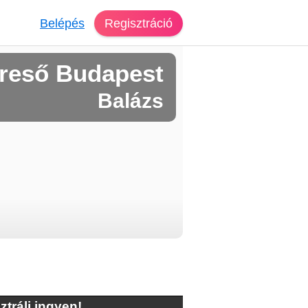
Belépés
Regisztráció
reső Budapest
Balázs
ztrálj ingyen!