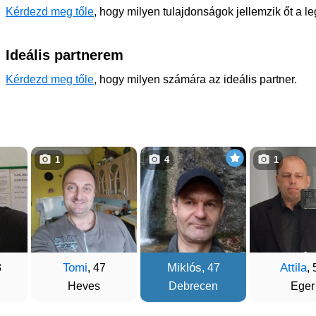
Kérdezd meg tőle
, hogy milyen tulajdonságok jellemzik őt a l
Ideális partnerem
Kérdezd meg tőle
, hogy milyen számára az ideális partner.
1
4
1
Tomi
Miklós
Attila
3
, 47
, 47
, 
Heves
Debrecen
Eger