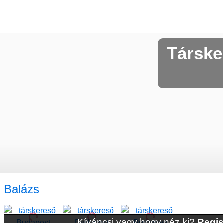
Társke
Balázs
Kíváncsi vagy hogy néz ki?
Regis