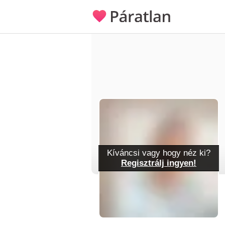
Kíváncsi vagy hogy néz ki?
Regisztrálj ingyen!