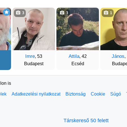
3
3
1
Imre
Attila
János
, 53
, 42
,
Budapest
Ecséd
Budape
lon is
elek
Adatkezelési nyilatkozat
Biztonság
Cookie
Súgó
Társkereső 50 felett