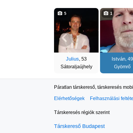
5
1
Julius
István
, 53
, 49
Sátoraljaújhely
Gyömrő
Páratlan társkereső, társkeresés mobi
Elérhetőségek
Felhasználási feltét
Társkeresés régiók szerint
Társkereső Budapest