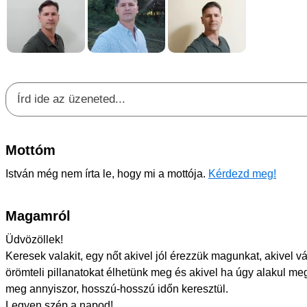
Mottóm
István még nem írta le, hogy mi a mottója.
Kérdezd meg!
Magamról
Üdvözöllek!
Keresek valakit, egy nőt akivel jól érezzük magunkat, akivel 
örömteli pillanatokat élhetünk meg és akivel ha úgy alakul me
meg annyiszor, hosszú-hosszú időn keresztül.
Legyen szép a napod!