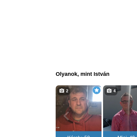
Olyanok, mint István
2
4