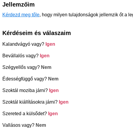
Jellemzőim
Kérdezd meg tőle
, hogy milyen tulajdonságok jellemzik őt a l
Kérdéseim és válaszaim
Kalandvágyó vagy?
Igen
Bevállalós vagy?
Igen
Szégyellős vagy?
Nem
Édességfüggő vagy?
Nem
Szoktál moziba járni?
Igen
Szoktál kiállításokra járni?
Igen
Szereted a külsődet?
Igen
Vallásos vagy?
Nem