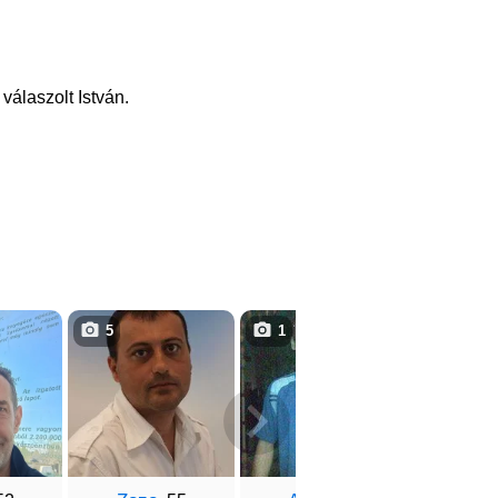
válaszolt István.
5
1
1