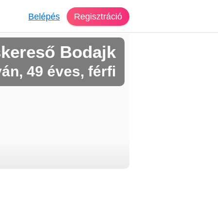
Belépés
Regisztráció
skereső Bodajk
ván, 49 éves, férfi