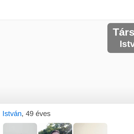
Tár
Ist
István
, 49 éves