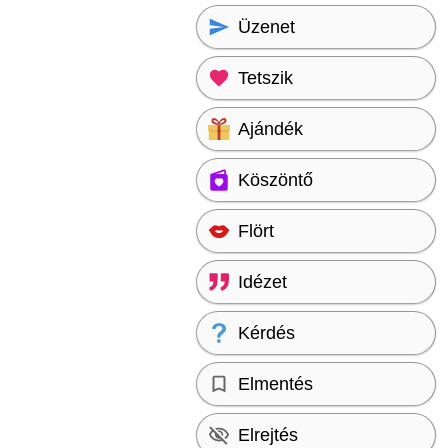
Üzenet
Tetszik
Ajándék
Köszöntő
Flört
Idézet
Kérdés
Elmentés
Elrejtés