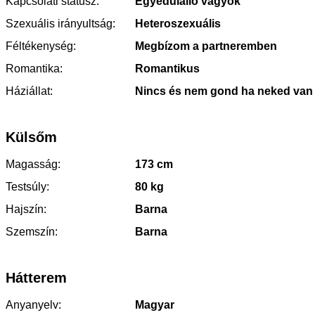
Kapcsolati státusz:
Egyedülálló vagyok
Szexuális irányultság:
Heteroszexuális
Féltékenység:
Megbízom a partneremben
Romantika:
Romantikus
Háziállat:
Nincs és nem gond ha neked van
Külsőm
Magasság:
173 cm
Testsúly:
80 kg
Hajszín:
Barna
Szemszín:
Barna
Hátterem
Anyanyelv:
Magyar