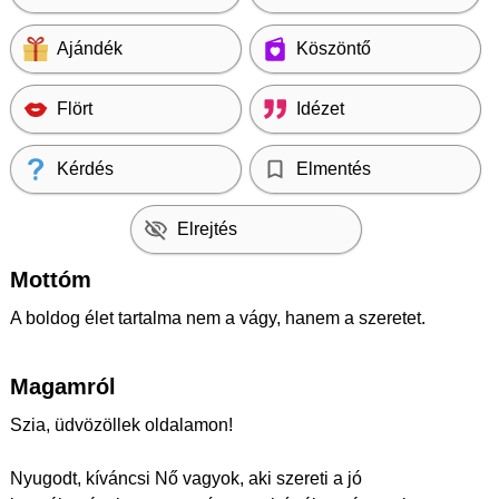
Ajándék
Köszöntő
Flört
Idézet
Kérdés
Elmentés
Elrejtés
Mottóm
A boldog élet tartalma nem a vágy, hanem a szeretet.
Magamról
Szia, üdvözöllek oldalamon!
Nyugodt, kíváncsi Nő vagyok, aki szereti a jó