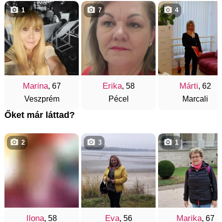
1
7
4
Marina
Erika
Márti
, 67
, 58
, 62
Veszprém
Pécel
Marcali
Őket már láttad?
2
3
1
Ilona
Eva
Marika
, 58
, 56
, 67