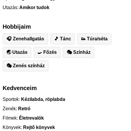
Utazás:
Amikor tudok
Hobbijaim
🎧 Zenehallgatás
🎵 Tánc
👟 Túra/séta
🌏 Utazás
🍳 Főzés
🎭 Színház
🎭 Zenés színház
Kedvenceim
Sportok:
Kézilabda, röplabda
Zenék:
Retró
Filmek:
Életrevalók
Könyvek:
Rejtő könyvek