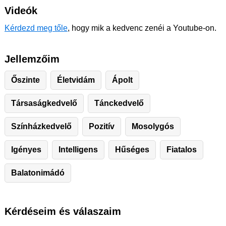
Videók
Kérdezd meg tőle
, hogy mik a kedvenc zenéi a Youtube-on.
Jellemzőim
Őszinte
Életvidám
Ápolt
Társaságkedvelő
Tánckedvelő
Színházkedvelő
Pozitív
Mosolygós
Igényes
Intelligens
Hűséges
Fiatalos
Balatonimádó
Kérdéseim és válaszaim