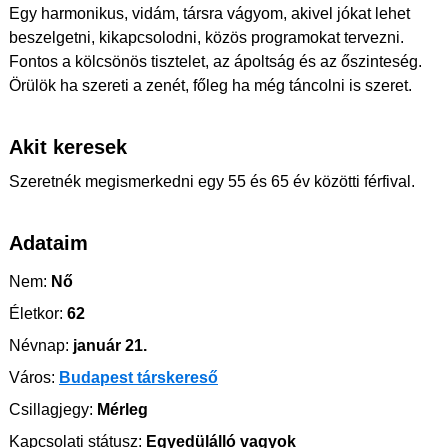
Egy harmonikus, vidám, társra vágyom, akivel jókat lehet
beszelgetni, kikapcsolodni, közös programokat tervezni.
Fontos a kölcsönös tisztelet, az ápoltság és az őszinteség.
Örülök ha szereti a zenét, főleg ha még táncolni is szeret. ️
Akit keresek
Szeretnék megismerkedni egy 55 és 65 év közötti férfival.
Adataim
Nem:
Nő
Életkor:
62
Névnap:
január 21.
Város:
Budapest társkereső
Csillagjegy:
Mérleg
Kapcsolati státusz:
Egyedülálló vagyok