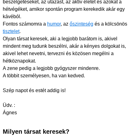
beszélgetéseket, az utazást, az aktív életet és azokat a
hétvégéket, amikor spontán program kerekedik akár egy
kávéból.
Fontos számomra a
humor
, az
őszinteség
és a kölcsönös
tisztelet
.
Olyan társat keresek, aki a legjobb barátom is, akivel
mindent meg tudunk beszélni, akár a kényes dolgokat is,
akivel lehet nevetni, tervezni és közösen megélni a
hétköznapokat.
A zene pedig a legjobb gyógyszer mindenre.
A többit személyesen, ha van kedved.
Szép napot és estét addig is!
Üdv. :
Ágnes
Milyen társat keresek?