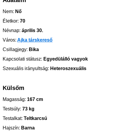
Adataim
Nem:
Nő
Életkor:
70
Névnap:
április 30.
Város:
Ajka társkereső
Csillagjegy:
Bika
Kapcsolati státusz:
Egyedülálló vagyok
Szexuális irányultság:
Heteroszexuális
Külsőm
Magasság:
167 cm
Testsúly:
73 kg
Testalkat:
Teltkarcsú
Hajszín:
Barna