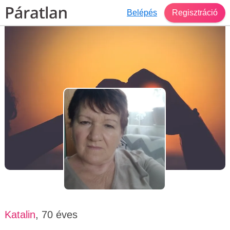
Belépés
Regisztráció
Társkereső Ajka
Katalin, 70 éves, nő
Katalin
, 70 éves