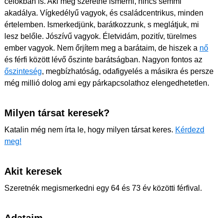
célokban is. Aki meg szeretne ismerni, nincs semmi
akadálya. Vígkedélyű vagyok, és családcentrikus, minden
értelemben. Ismerkedjünk, barátkozzunk, s meglátjuk, mi
lesz belőle. Jószívű vagyok. Életvidám, pozitív, türelmes
ember vagyok. Nem őrjítem meg a barátaim, de hiszek a
nő
és férfi között lévő őszinte barátságban. Nagyon fontos az
őszinteség
, megbízhatóság, odafigyelés a másikra és persze
még millió dolog ami egy párkapcsolathoz elengedhetetlen.
Milyen társat keresek?
Katalin még nem írta le, hogy milyen társat keres.
Kérdezd
meg!
Akit keresek
Szeretnék megismerkedni egy 64 és 73 év közötti férfival.