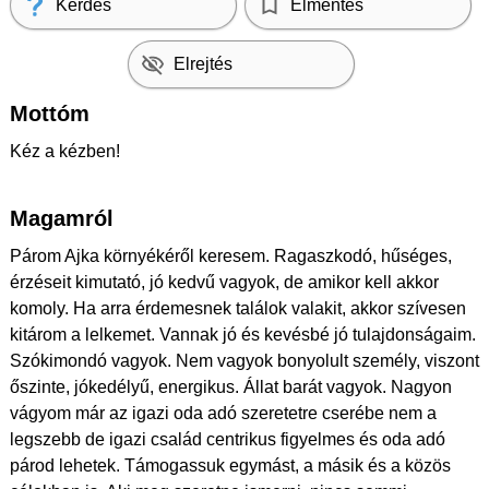
Kérdés
Elmentés
Elrejtés
Mottóm
Kéz a kézben!
Magamról
Párom Ajka környékéről keresem. Ragaszkodó, hűséges,
érzéseit kimutató, jó kedvű vagyok, de amikor kell akkor
komoly. Ha arra érdemesnek találok valakit, akkor szívesen
kitárom a lelkemet. Vannak jó és kevésbé jó tulajdonságaim.
Szókimondó vagyok. Nem vagyok bonyolult személy, viszont
őszinte, jókedélyű, energikus. Állat barát vagyok. Nagyon
vágyom már az igazi oda adó szeretetre cserébe nem a
legszebb de igazi család centrikus figyelmes és oda adó
párod lehetek. Támogassuk egymást, a másik és a közös