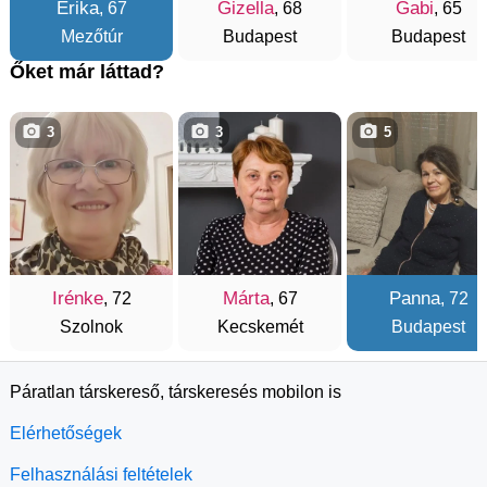
Erika
Gizella
Gabi
, 67
, 68
, 65
Mezőtúr
Budapest
Budapest
Őket már láttad?
3
3
5
Irénke
Márta
Panna
, 72
, 67
, 72
Szolnok
Kecskemét
Budapest
Páratlan társkereső, társkeresés mobilon is
Elérhetőségek
Felhasználási feltételek