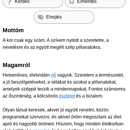
Kérdés
Elmentés
Elrejtés
Mottóm
A kor csak egy szám. A szívem nyitott a szeretetre, a
nevetésre és az együtt megélt szép pillanatokra.
Magamról
Hetvenéves, életvidám
nő
vagyok. Szeretem a természetet,
a jó beszélgetéseket, a sétákat és azokat a pillanatokat,
amelyek széppé teszik a mindennapokat. Fontos számomra
az őszinteség, a kölcsönös
tisztelet
és a bizalom.
Olyan társat keresek, akivel jó együtt nevetni, közös
programokat szervezni, és akivel öröm megosztani az élet
apró és nagyobb örömeit. Hiszem, hogy minden életkorban