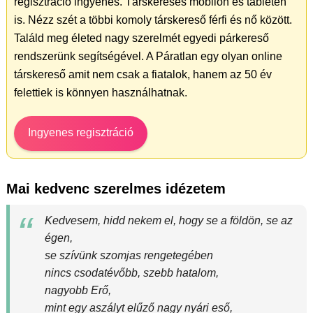
regisztráció ingyenes. Társkeresés mobilon és tableten
is. Nézz szét a többi komoly társkereső férfi és nő között.
Találd meg életed nagy szerelmét egyedi párkereső
rendszerünk segítségével. A Páratlan egy olyan online
társkereső amit nem csak a fiatalok, hanem az 50 év
felettiek is könnyen használhatnak.
Ingyenes regisztráció
Mai kedvenc szerelmes idézetem
Kedvesem, hidd nekem el, hogy se a földön, se az
égen,
se szívünk szomjas rengetegében
nincs csodatévőbb, szebb hatalom,
nagyobb Erő,
mint egy aszályt elűző nagy nyári eső,