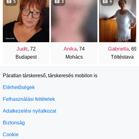
5
3
4
Judit
Anika
Gabriella
, 72
, 74
, 69
Budapest
Mohács
Töltéstava
Páratlan társkereső, társkeresés mobilon is
Elérhetőségek
Felhasználási feltételek
Adatkezelési nyilatkozat
Biztonság
Cookie