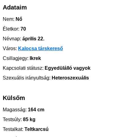
Adataim
Nem:
Nő
Életkor:
70
Névnap:
április 22.
Város:
Kalocsa társkereső
Csillagjegy:
Ikrek
Kapcsolati státusz:
Egyedülálló vagyok
Szexuális irányultság:
Heteroszexuális
Külsőm
Magasság:
164 cm
Testsúly:
85 kg
Testalkat:
Teltkarcsú