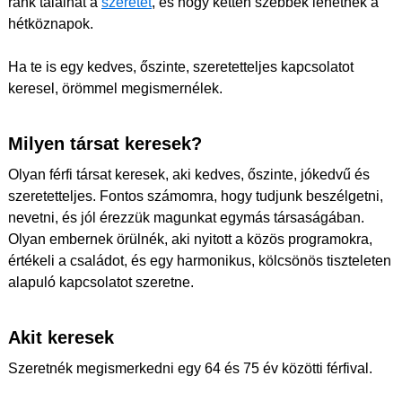
ránk találhat a
szeretet
, és hogy ketten szebbek lehetnek a
hétköznapok.
Ha te is egy kedves, őszinte, szeretetteljes kapcsolatot
keresel, örömmel megismernélek.
Milyen társat keresek?
Olyan férfi társat keresek, aki kedves, őszinte, jókedvű és
szeretetteljes. Fontos számomra, hogy tudjunk beszélgetni,
nevetni, és jól érezzük magunkat egymás társaságában.
Olyan embernek örülnék, aki nyitott a közös programokra,
értékeli a családot, és egy harmonikus, kölcsönös tiszteleten
alapuló kapcsolatot szeretne.
Akit keresek
Szeretnék megismerkedni egy 64 és 75 év közötti férfival.