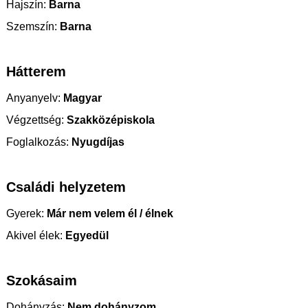
Hajszín:
Barna
Szemszín:
Barna
Hátterem
Anyanyelv:
Magyar
Végzettség:
Szakközépiskola
Foglalkozás:
Nyugdíjas
Családi helyzetem
Gyerek:
Már nem velem él / élnek
Akivel élek:
Egyedül
Szokásaim
Dohányzás:
Nem dohányzom