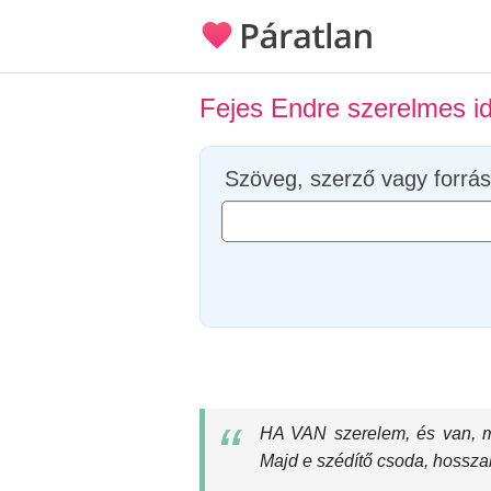
Fejes Endre szerelmes i
Szöveg, szerző vagy forrás
HA VAN szerelem, és van, m
Majd e szédítő csoda, hosszabb