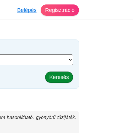
Belépés
Regisztráció
Keresés
hasonlítható, gyönyörű tűzijáték.