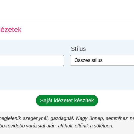
dézetek
Stílus
Saját idézetet készítek
egjelenik szegénynél, gazdagnál. Nagy ünnep, semmihez nem 
-rövidebb varázslat után, aláhull, eltűnik a sötétben.