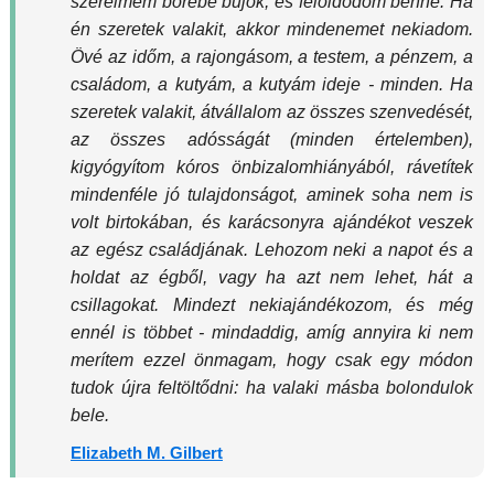
szerelmem bőrébe bújok, és feloldódom benne. Ha
én szeretek valakit, akkor mindenemet nekiadom.
Övé az időm, a rajongásom, a testem, a pénzem, a
családom, a kutyám, a kutyám ideje - minden. Ha
szeretek valakit, átvállalom az összes szenvedését,
az összes adósságát (minden értelemben),
kigyógyítom kóros önbizalomhiányából, rávetítek
mindenféle jó tulajdonságot, aminek soha nem is
volt birtokában, és karácsonyra ajándékot veszek
az egész családjának. Lehozom neki a napot és a
holdat az égből, vagy ha azt nem lehet, hát a
csillagokat. Mindezt nekiajándékozom, és még
ennél is többet - mindaddig, amíg annyira ki nem
merítem ezzel önmagam, hogy csak egy módon
tudok újra feltöltődni: ha valaki másba bolondulok
bele.
Elizabeth M. Gilbert