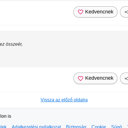
Kedvencnek
ez összeér,
Kedvencnek
Vissza az előző oldalra
lon is
elek
Adatkezelési nyilatkozat
Biztonság
Cookie
Súgó