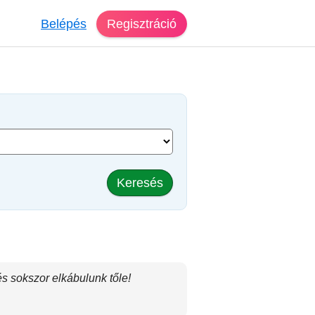
Belépés
Regisztráció
Keresés
s sokszor elkábulunk tőle!