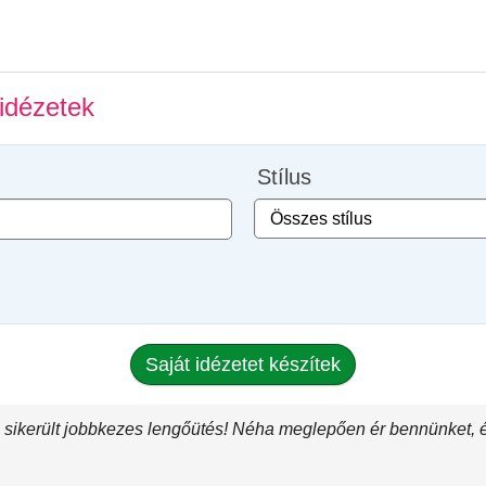
idézetek
Stílus
Saját idézetet készítek
l sikerült jobbkezes lengőütés! Néha meglepően ér bennünket, é