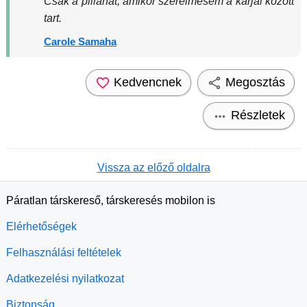
Csak a pillanat, amikor szerelmesem a karjai között
tart.
Carole Samaha
Kedvencnek
Megosztás
Részletek
Vissza az előző oldalra
Páratlan társkereső, társkeresés mobilon is
Elérhetőségek
Felhasználási feltételek
Adatkezelési nyilatkozat
Biztonság