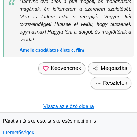
Harminc éve állok a pult mögött, és mondhatom
magának, én felismerem a szerelem születését.
Meg is tudom adni a receptjét. Vegyen két
törzsvendéget! Hitesse el velük, hogy tetszenek
egymásnak! Hagyja főni a dolgot, és megtörténik a
csoda!
Amelie csodálatos élete c. film
Kedvencnek
Megosztás
Részletek
Vissza az előző oldalra
Páratlan társkereső, társkeresés mobilon is
Elérhetőségek