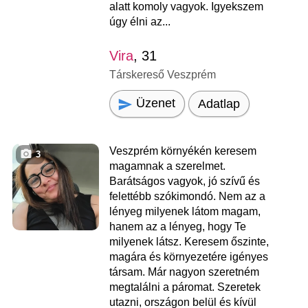
alatt komoly vagyok. Igyekszem
úgy élni az...
Vira
, 31
Társkereső Veszprém
Üzenet
Adatlap
Veszprém környékén keresem
3
magamnak a szerelmet.
Barátságos vagyok, jó szívű és
felettébb szókimondó. Nem az a
lényeg milyenek látom magam,
hanem az a lényeg, hogy Te
milyenek látsz. Keresem őszinte,
magára és környezetére igényes
társam. Már nagyon szeretném
megtalálni a páromat. Szeretek
utazni, országon belül és kívül