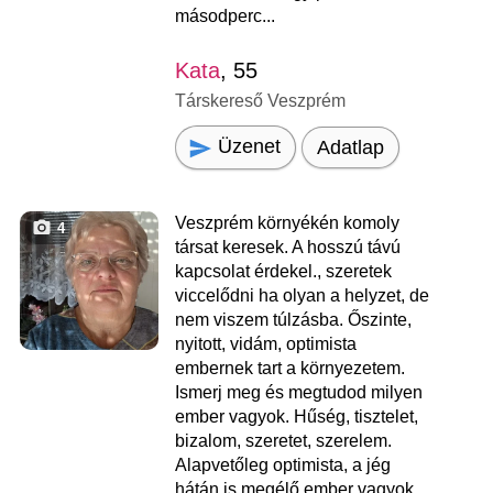
másodperc...
Kata
, 55
Társkereső Veszprém
Üzenet
Adatlap
Veszprém környékén komoly
4
társat keresek. A hosszú távú
kapcsolat érdekel., szeretek
viccelődni ha olyan a helyzet, de
nem viszem túlzásba. Őszinte,
nyitott, vidám, optimista
embernek tart a környezetem.
Ismerj meg és megtudod milyen
ember vagyok. Hűség, tisztelet,
bizalom, szeretet, szerelem.
Alapvetőleg optimista, a jég
hátán is megélő ember vagyok.