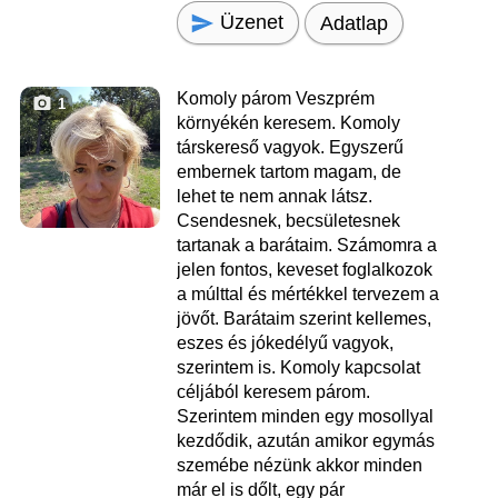
Üzenet
Adatlap
Komoly párom Veszprém
1
környékén keresem. Komoly
társkereső vagyok. Egyszerű
embernek tartom magam, de
lehet te nem annak látsz.
Csendesnek, becsületesnek
tartanak a barátaim. Számomra a
jelen fontos, keveset foglalkozok
a múlttal és mértékkel tervezem a
jövőt. Barátaim szerint kellemes,
eszes és jókedélyű vagyok,
szerintem is. Komoly kapcsolat
céljából keresem párom.
Szerintem minden egy mosollyal
kezdődik, azután amikor egymás
szemébe nézünk akkor minden
már el is dőlt, egy pár