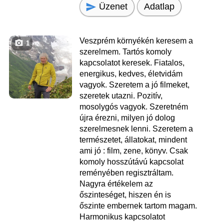
Üzenet
Adatlap
Veszprém környékén keresem a
1
szerelmem. Tartós komoly
kapcsolatot keresek. Fiatalos,
energikus, kedves, életvidám
vagyok. Szeretem a jó filmeket,
szeretek utazni. Pozitív,
mosolygós vagyok. Szeretném
újra érezni, milyen jó dolog
szerelmesnek lenni. Szeretem a
természetet, állatokat, mindent
ami jó : film, zene, könyv. Csak
komoly hosszútávú kapcsolat
reményében regisztráltam.
Nagyra értékelem az
őszinteséget, hiszen én is
őszinte embernek tartom magam.
Harmonikus kapcsolatot