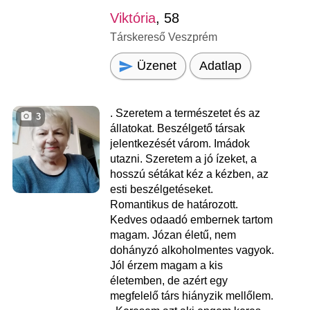
Viktória
, 58
Társkereső Veszprém
Üzenet
Adatlap
. Szeretem a természetet és az
3
állatokat. Beszélgető társak
jelentkezését várom. Imádok
utazni. Szeretem a jó ízeket, a
hosszú sétákat kéz a kézben, az
esti beszélgetéseket.
Romantikus de határozott.
Kedves odaadó embernek tartom
magam. Józan életű, nem
dohányzó alkoholmentes vagyok.
Jól érzem magam a kis
életemben, de azért egy
megfelelő társ hiányzik mellőlem.