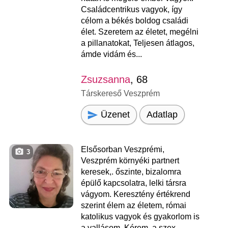
Családcentrikus vagyok, így
célom a békés boldog családi
élet. Szeretem az életet, megélni
a pillanatokat, Teljesen átlagos,
ámde vidám és...
Zsuzsanna
, 68
Társkereső Veszprém
Üzenet
Adatlap
Elsősorban Veszprémi,
3
Veszprém környéki partnert
keresek,. őszinte, bizalomra
épülő kapcsolatra, lelki társra
vágyom. Keresztény értékrend
szerint élem az életem, római
katolikus vagyok és gyakorlom is
a vallásom. Kérem, a szex-