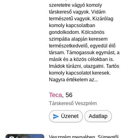
szeretetre vágyó komoly
társkereső vagyok. Vidám
természetű vagyok. Kizárólag
komoly kapcsolatban
gondolkodom. Kölcsönös
szimpátia alapján keresem
természetkedvelő, egyedül élő
társam. Támogassuk egymást, a
másik és a közös célokban is.
Imádok túrázni, utazgatni. Tartós
komoly kapcsolatot keresek.
Nagyra értékelem az...
Teca
, 56
Társkereső Veszprém
Üzenet
Adatlap
Veszprém megyében, Sümegtől