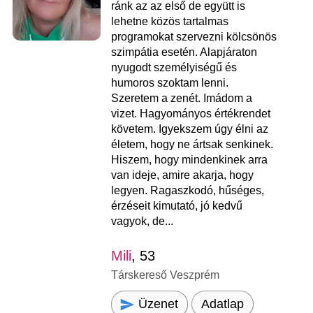
ránk az az első de együtt is
lehetne közös tartalmas
programokat szervezni kölcsönös
szimpátia esetén. Alapjáraton
nyugodt személyiségű és
humoros szoktam lenni.
Szeretem a zenét. Imádom a
vizet. Hagyományos értékrendet
követem. Igyekszem úgy élni az
életem, hogy ne ártsak senkinek.
Hiszem, hogy mindenkinek arra
van ideje, amire akarja, hogy
legyen. Ragaszkodó, hűséges,
érzéseit kimutató, jó kedvű
vagyok, de...
Mili
, 53
Társkereső Veszprém
Üzenet
Adatlap