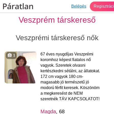
Belépés
Regisztrác
Veszprém társkereső
Veszprémi társkereső nők
67 éves nyugdíjas Veszprémi
1
koromhoz képest fiatalos nő
vagyok. Szeretek olvasni
kertészkedni sétálni, az állatokat.
172 cm vagyok 180 cm-
magasabb jó természetű jó
modorú férfit keresek. Köszönöm
a megkeresést de NEM
szeretnék TÁV KAPCSOLATOT!
Magda
, 68