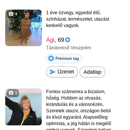
1 éve özvegy, egyedül élő,
4
színházat, természetet, utazást
kedvelő vagyok.
Ági
, 69
Társkereső Veszprém
Prémium tag
Üzenet
Adatlap
Fontos számomra a bizalom,
1
hűség. Hobbim az olvasàs,
kirándulás és a városnézés.
Szeretek utazni, országon belül
és kívül egyaránt. Alapvetőleg
optimista, a jég hátán is megélő
ember vagyok. Szeretem tartani