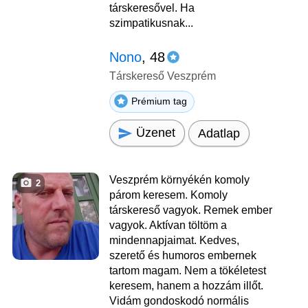
társkeresővel. Ha
szimpatikusnak...
Nono
, 48
Társkereső Veszprém
Prémium tag
Üzenet
Adatlap
Veszprém környékén komoly
2
párom keresem. Komoly
társkereső vagyok. Remek ember
vagyok. Aktívan töltöm a
mindennapjaimat. Kedves,
szerető és humoros embernek
tartom magam. Nem a tökéletest
keresem, hanem a hozzám illőt.
Vidám gondoskodó normális