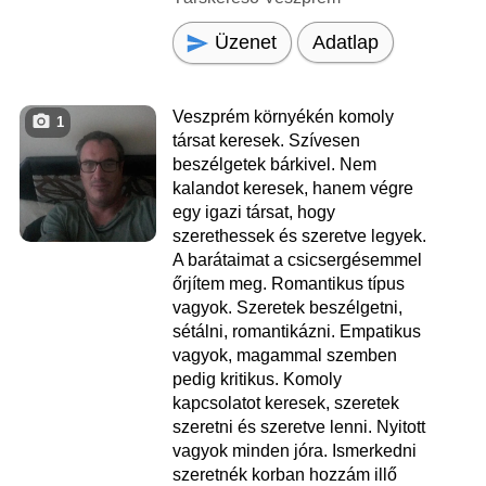
Üzenet
Adatlap
Veszprém környékén komoly
1
társat keresek. Szívesen
beszélgetek bárkivel. Nem
kalandot keresek, hanem végre
egy igazi társat, hogy
szerethessek és szeretve legyek.
A barátaimat a csicsergésemmel
őrjítem meg. Romantikus típus
vagyok. Szeretek beszélgetni,
sétálni, romantikázni. Empatikus
vagyok, magammal szemben
pedig kritikus. Komoly
kapcsolatot keresek, szeretek
szeretni és szeretve lenni. Nyitott
vagyok minden jóra. Ismerkedni
szeretnék korban hozzám illő