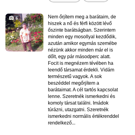
Nem őrjítem meg a barátaim, de
6
hiszek a nő és férfi között lévő
őszinte barátságban. Szerintem
minden egy mosollyal kezdődik,
azután amikor egymás szemébe
nézünk akkor minden már el is
dőlt, egy pár másodperc alatt.
Focit is megnézem tévében ha
leendő társamat érdekli. Vidám
természetű vagyok. A sok
beszéddel megőrjítem a
barátaimat. A cél tartós kapcsolat
lenne. Szeretnék ismerkedni és
komoly társat találni. Imádok
túrázni, utazgatni. Szeretnék
ismerkedni normális értékrenddel
rendelkező...