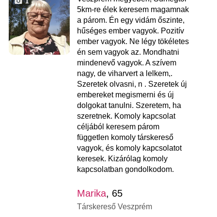
1
5km-re élek keresem magamnak
a párom. Én egy vidám őszinte,
hűséges ember vagyok. Pozitív
ember vagyok. Ne légy tökéletes
én sem vagyok az. Mondhatni
mindenevő vagyok. A szívem
nagy, de viharvert a lelkem,.
Szeretek olvasni, n . Szeretek új
embereket megismerni és új
dolgokat tanulni. Szeretem, ha
szeretnek. Komoly kapcsolat
céljából keresem párom
független komoly társkereső
vagyok, és komoly kapcsolatot
keresek. Kizárólag komoly
kapcsolatban gondolkodom.
Marika
, 65
Társkereső Veszprém