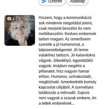
Üzenet
Adatlap
Hiszem, hogy a kommunikáció
1
sok mindenre megoldást jelent,
csak merjünk beszélni és nem
mellébeszélni. Kedves embernek
tartom magam. Az ismerőseim
szeretik a jó humoromat, a
talpraesettségemet. Jó lenne
valakihez tartozni. Jó kalandokra
vágyok. Jókedélyű, egyedülálló
vagyok. Imádom megélni a
pillanatot, hisz nagyon hamar
elillan. Humoros, szórakoztató,
megbízható. Ismerkednék komoly
kapcsolat céljából. A személyes
találkozás a mérvadó. Sajnos
nem vagyok a szavak embere, én
a tettek emberének...