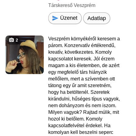
Társkereső Veszprém
Üzenet
Adatlap
Veszprém környékéről keresem a
2
párom. Konzervatív értékrendű,
kreatív, következetes. Komoly
kapcsolatot keresek. Jól érzem
magam a kis életemben, de azért
egy megfelelő társ hiányzik
mellőlem, mert a szívemben ott
tátong egy űr amit szeretném,
hogy ha betöltenél. Szeretek
kirándulni, hűséges típus vagyok,
nem dohányzom és nem iszom.
Milyen vagyok? Rajtad múlik, mit
hozol ki belőlem. Komoly
kapcsolatfelvétel érdekel. Ha
komolyan kell beszelni seperc