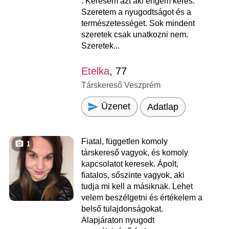
. Keresem azt aki engem keres.
Szeretem a nyugodtságot és a
természetességet. Sok mindent
szeretek csak unatkozni nem.
Szeretek...
Etelka
, 77
Társkereső Veszprém
Üzenet
Adatlap
Fiatal, független komoly
1
társkereső vagyok, és komoly
kapcsolatot keresek. Ápolt,
fiatalos, sőszinte vagyok, aki
tudja mi kell a másiknak. Lehet
velem beszélgetni és értékelem a
belső tulajdonságokat.
Alapjáraton nyugodt