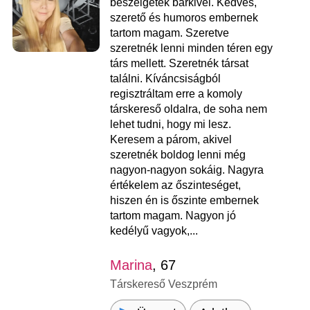
beszélgetek bárkivel. Kedves,
szerető és humoros embernek
tartom magam. Szeretve
szeretnék lenni minden téren egy
társ mellett. Szeretnék társat
találni. Kíváncsiságból
regisztráltam erre a komoly
társkereső oldalra, de soha nem
lehet tudni, hogy mi lesz.
Keresem a párom, akivel
szeretnék boldog lenni még
nagyon-nagyon sokáig. Nagyra
értékelem az őszinteséget,
hiszen én is őszinte embernek
tartom magam. Nagyon jó
kedélyű vagyok,...
Marina
, 67
Társkereső Veszprém