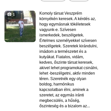
Komoly társat Veszprém
1
környékén keresek. A kérdés az,
hogy egymásnak tökéletesek
vagyunk-e. Szívesen
ismerkedek, beszélgetek.
Értelmes személyekkel szívesen
beszélgetek. Szeretek kirándulni,
imádom a természetet és a
kutyákat. Fiatalos, vidám,
kedves, őszinte társat keresek,
akivel lehet programokat csinálni,
lehet -beszélgetni, aktív minden
téren. Szeretnék egy olyan
boldog, harmónikus
kapcsolatban élni, aminek a
szeretet, az egymás iránti
megbecsülés, a hűség,
őszinteség és a bizalom az...