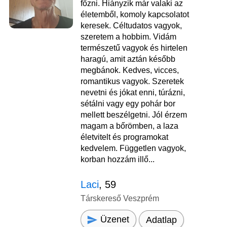
főzni. Hiányzik már valaki az
életemből, komoly kapcsolatot
keresek. Céltudatos vagyok,
szeretem a hobbim. Vidám
természetű vagyok és hirtelen
haragú, amit aztán később
megbánok. Kedves, vicces,
romantikus vagyok. Szeretek
nevetni és jókat enni, túrázni,
sétálni vagy egy pohár bor
mellett beszélgetni. Jól érzem
magam a bőrömben, a laza
életvitelt és programokat
kedvelem. Független vagyok,
korban hozzám illő...
Laci
, 59
Társkereső Veszprém
Üzenet
Adatlap