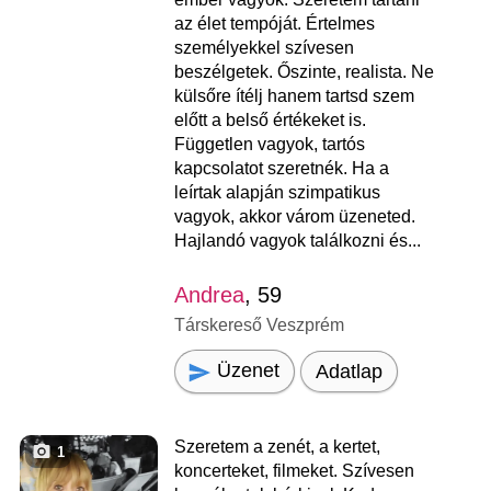
az élet tempóját. Értelmes
személyekkel szívesen
beszélgetek. Őszinte, realista. Ne
külsőre ítélj hanem tartsd szem
előtt a belső értékeket is.
Független vagyok, tartós
kapcsolatot szeretnék. Ha a
leírtak alapján szimpatikus
vagyok, akkor várom üzeneted.
Hajlandó vagyok találkozni és...
Andrea
, 59
Társkereső Veszprém
Üzenet
Adatlap
Szeretem a zenét, a kertet,
1
koncerteket, filmeket. Szívesen