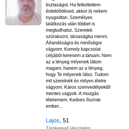
tisztaságot. Ha felkeltettem
érdeklődésed, akkor írj nekem
nyugodtan. Személyes
találkozás után többet is
megtudhatsz. Szeretek
szórakozni, társaságba menni.
Állandóságra és minőségre
vágyom. Komoly kapcsolat
céljából keresem a társam. Nem
az a lényeg milyenek látom
magam, hanem az a lényeg,
hogy Te milyenek látsz. Tudom
mit szeretnék és milyen életre
vágyom. Káros szenvedélyektől
mentes vagyok. A mozgás
lételemem. Kedves őszinte
ember...
Lajos
, 51
Társkereső Veszprém