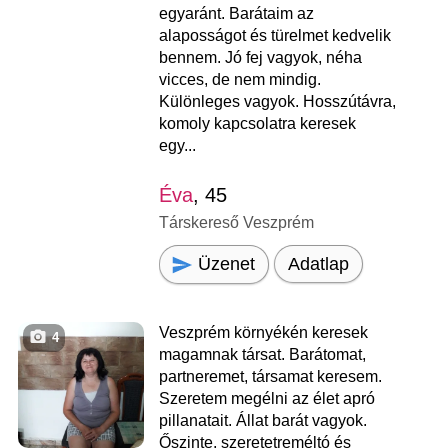
egyaránt. Barátaim az
alaposságot és türelmet kedvelik
bennem. Jó fej vagyok, néha
vicces, de nem mindig.
Különleges vagyok. Hosszútávra,
komoly kapcsolatra keresek
egy...
Éva
, 45
Társkereső Veszprém
Üzenet
Adatlap
Veszprém környékén keresek
4
magamnak társat. Barátomat,
partneremet, társamat keresem.
Szeretem megélni az élet apró
pillanatait. Állat barát vagyok.
Őszinte, szeretetreméltó és