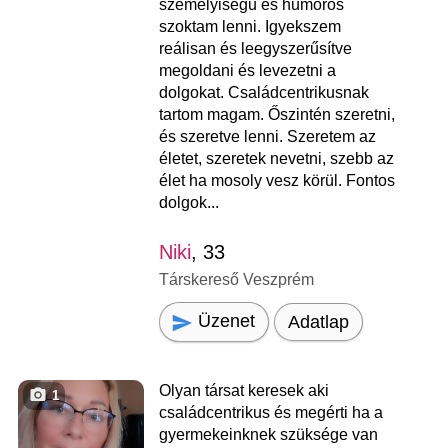
személyiségű és humoros
szoktam lenni. Igyekszem
reálisan és leegyszerűsítve
megoldani és levezetni a
dolgokat. Családcentrikusnak
tartom magam. Őszintén szeretni,
és szeretve lenni. Szeretem az
életet, szeretek nevetni, szebb az
élet ha mosoly vesz körül. Fontos
dolgok...
Niki
, 33
Társkereső Veszprém
Üzenet
Adatlap
Olyan társat keresek aki
1
családcentrikus és megérti ha a
gyermekeinknek szüksége van