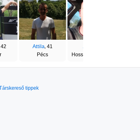
Attila
Zoli
Tamá
, 42
, 41
, 45
r
Pécs
Hosszúpereszteg
Bud
Társkereső tippek