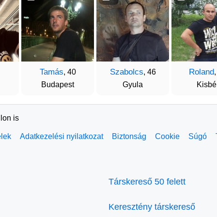
Tamás
Szabolcs
Roland
, 40
, 46
Budapest
Gyula
Kisbé
lon is
elek
Adatkezelési nyilatkozat
Biztonság
Cookie
Súgó
Társkereső 50 felett
Keresztény társkereső