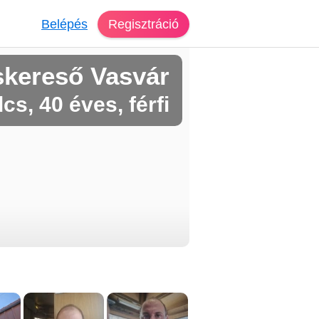
Belépés
Regisztráció
skereső Vasvár
cs, 40 éves, férfi