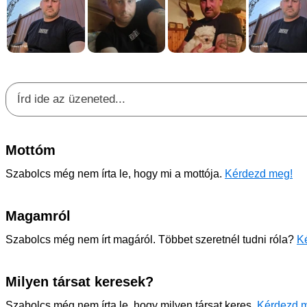
Mottóm
Szabolcs még nem írta le, hogy mi a mottója.
Kérdezd meg!
Magamról
Szabolcs még nem írt magáról. Többet szeretnél tudni róla?
Ké
Milyen társat keresek?
Szabolcs még nem írta le, hogy milyen társat keres.
Kérdezd 