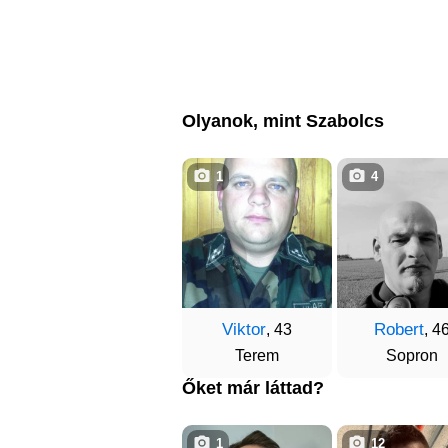
Olyanok, mint Szabolcs
1
4
Viktor
Robert
, 43
, 4
Terem
Sopron
Őket már láttad?
1
12