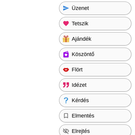
Üzenet
Tetszik
Ajándék
Köszöntő
Flört
Idézet
Kérdés
Elmentés
Elrejtés