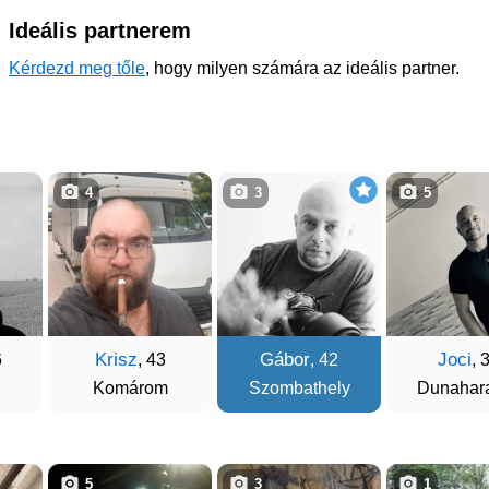
Ideális partnerem
Kérdezd meg tőle
, hogy milyen számára az ideális partner.
4
3
5
Krisz
Gábor
Joci
6
, 43
, 42
, 
Komárom
Szombathely
Dunahara
5
3
1