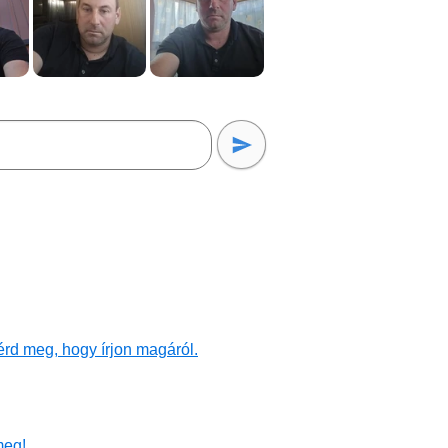
rd meg, hogy írjon magáról.
meg!