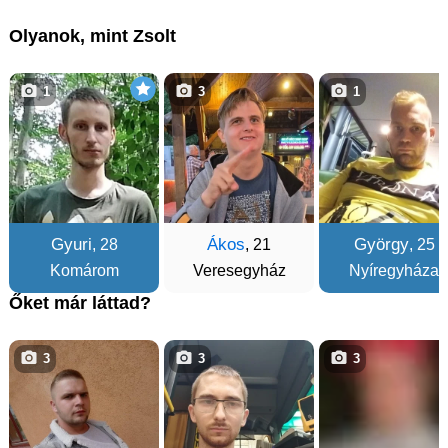
Olyanok, mint Zsolt
1
3
1
Gyuri
Ákos
György
, 28
, 21
, 25
Komárom
Veresegyház
Nyíregyháza
Őket már láttad?
3
3
3