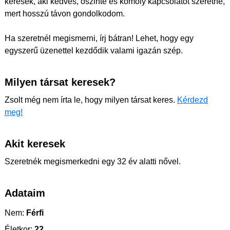
keresek, aki kedves, őszinte és komoly kapcsolatot szeretne,
mert hosszú távon gondolkodom.
Ha szeretnél megismerni, írj bátran! Lehet, hogy egy
egyszerű üzenettel kezdődik valami igazán szép.
Milyen társat keresek?
Zsolt még nem írta le, hogy milyen társat keres.
Kérdezd
meg!
Akit keresek
Szeretnék megismerkedni egy 32 év alatti nővel.
Adataim
Nem:
Férfi
Életkor:
22