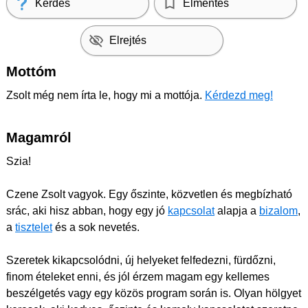
Kérdés
Elmentés
Elrejtés
Mottóm
Zsolt még nem írta le, hogy mi a mottója.
Kérdezd meg!
Magamról
Szia!
Czene Zsolt vagyok. Egy őszinte, közvetlen és megbízható
srác, aki hisz abban, hogy egy jó
kapcsolat
alapja a
bizalom
,
a
tisztelet
és a sok nevetés.
Szeretek kikapcsolódni, új helyeket felfedezni, fürdőzni,
finom ételeket enni, és jól érzem magam egy kellemes
beszélgetés vagy egy közös program során is. Olyan hölgyet