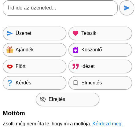
Üzenet
Tetszik
Ajándék
Köszöntő
Flört
Idézet
Kérdés
Elmentés
Elrejtés
Mottóm
Zsolti még nem írta le, hogy mi a mottója.
Kérdezd meg!