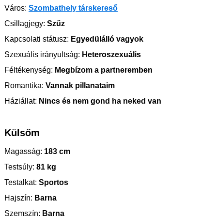
Város:
Szombathely társkereső
Csillagjegy:
Szűz
Kapcsolati státusz:
Egyedülálló vagyok
Szexuális irányultság:
Heteroszexuális
Féltékenység:
Megbízom a partneremben
Romantika:
Vannak pillanataim
Háziállat:
Nincs és nem gond ha neked van
Külsőm
Magasság:
183 cm
Testsúly:
81 kg
Testalkat:
Sportos
Hajszín:
Barna
Szemszín:
Barna