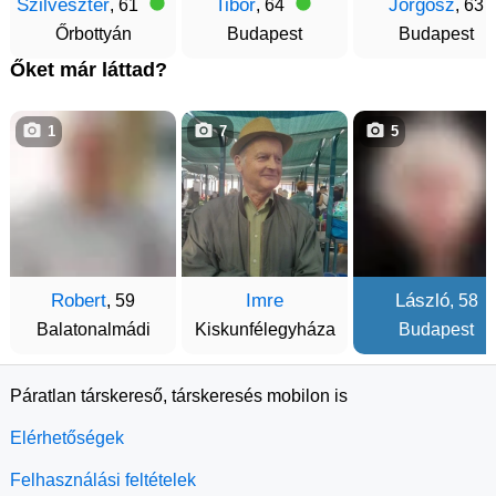
Szilveszter
Tibor
Jorgosz
, 61
, 64
, 63
Őrbottyán
Budapest
Budapest
Őket már láttad?
1
7
5
Robert
Imre
László
, 59
, 58
Balatonalmádi
Kiskunfélegyháza
Budapest
Páratlan társkereső, társkeresés mobilon is
Elérhetőségek
Felhasználási feltételek