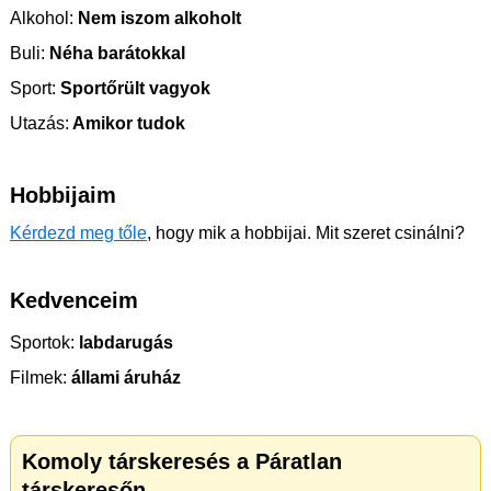
Alkohol:
Nem iszom alkoholt
Buli:
Néha barátokkal
Sport:
Sportőrült vagyok
Utazás:
Amikor tudok
Hobbijaim
Kérdezd meg tőle
, hogy mik a hobbijai. Mit szeret csinálni?
Kedvenceim
Sportok:
labdarugás
Filmek:
állami áruház
Komoly társkeresés a Páratlan
társkeresőn