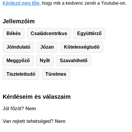
Kérdezd meg tőle
, hogy mik a kedvenc zenéi a Youtube-on.
Jellemzőim
Békés
Családcentrikus
Együttérző
Jóindulatú
Józan
Kötelességtudó
Meggyőző
Nyílt
Szavahihető
Tisztelettudó
Türelmes
Kérdéseim és válaszaim
Jól főzöl?
Nem
Van rejtett tehetséged?
Nem