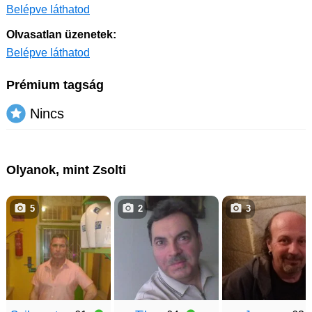
Belépve láthatod
Olvasatlan üzenetek:
Belépve láthatod
Prémium tagság
Nincs
Olyanok, mint Zsolti
5
2
3