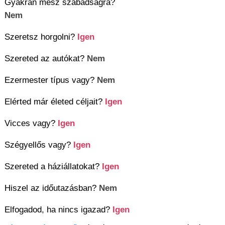
Gyakran mész szabadságra?
Nem
Szeretsz horgolni?
Igen
Szereted az autókat?
Nem
Ezermester típus vagy?
Nem
Elérted már életed céljait?
Igen
Vicces vagy?
Igen
Szégyellős vagy?
Igen
Szereted a háziállatokat?
Igen
Hiszel az időutazásban?
Nem
Elfogadod, ha nincs igazad?
Igen