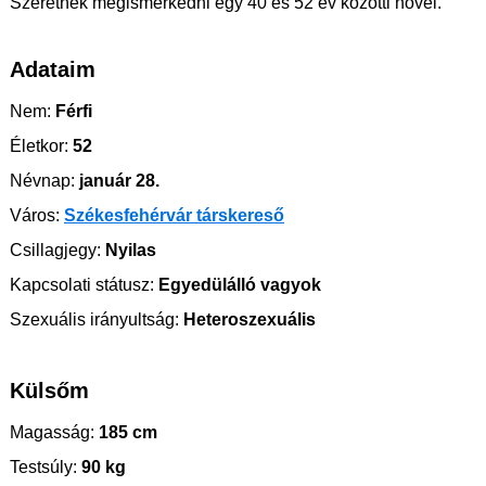
Szeretnék megismerkedni egy 40 és 52 év közötti nővel.
Adataim
Nem:
Férfi
Életkor:
52
Névnap:
január 28.
Város:
Székesfehérvár társkereső
Csillagjegy:
Nyilas
Kapcsolati státusz:
Egyedülálló vagyok
Szexuális irányultság:
Heteroszexuális
Külsőm
Magasság:
185 cm
Testsúly:
90 kg