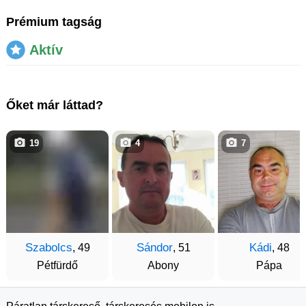
Prémium tagság
Aktív
Őket már láttad?
19
4
7
Szabolcs
Sándor
Kádi
, 49
, 51
, 48
Pétfürdő
Abony
Pápa