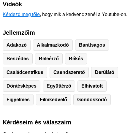
Videók
Kérdezd meg tőle
, hogy mik a kedvenc zenéi a Youtube-on.
Jellemzőim
Adakozó
Alkalmazkodó
Barátságos
Beszédes
Beleérző
Békés
Családcentrikus
Csendszerető
Derűlátó
Döntésképes
Együttérző
Elhivatott
Figyelmes
Filmkedvelő
Gondoskodó
Kérdéseim és válaszaim