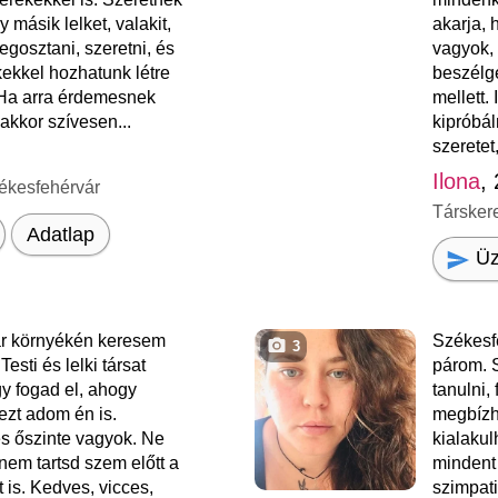
másik lelket, valakit,
akarja, 
egosztani, szeretni, és
vagyok,
kekkel hozhatunk létre
beszélge
 Ha arra érdemesnek
mellett.
 akkor szívesen...
kipróbál
szeretet,
Ilona
,
ékesfehérvár
Társker
Adatlap
Üz
r környékén keresem
Székesf
3
esti és lelki társat
párom. S
gy fogad el, ahogy
tanulni,
zt adom én is.
megbízh
s őszinte vagyok. Ne
kialaku
anem tartsd szem előtt a
mindent
 is. Kedves, vicces,
szimpat