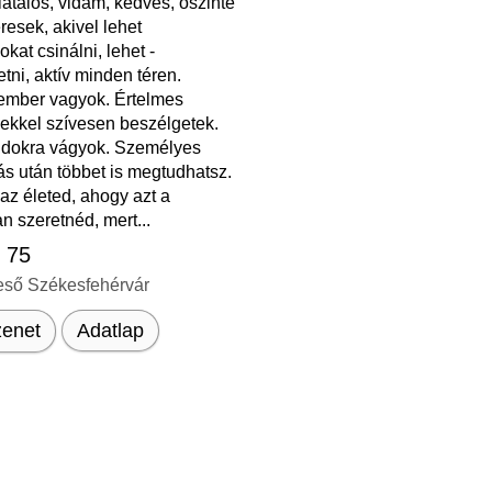
iatalos, vidám, kedves, őszinte
eresek, akivel lehet
kat csinálni, lehet -
tni, aktív minden téren.
mber vagyok. Értelmes
ekkel szívesen beszélgetek.
ndokra vágyok. Személyes
ás után többet is megtudhatsz.
az életed, ahogy azt a
n szeretnéd, mert...
, 75
eső Székesfehérvár
enet
Adatlap