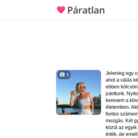
Jelenleg egy 
1
ahol a válás k
ebben kölcsö
jutottunk. Nyit
keresem a köve
életemben. Aktí
fontos számom
mozgás. Két g
közül az egyik
érték, de emell